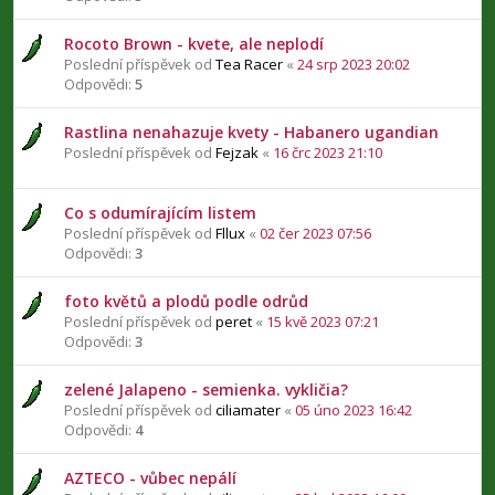
Rocoto Brown - kvete, ale neplodí
Poslední příspěvek od
Tea Racer
«
24 srp 2023 20:02
Odpovědi:
5
Rastlina nenahazuje kvety - Habanero ugandian
Poslední příspěvek od
Fejzak
«
16 črc 2023 21:10
Co s odumírajícím listem
Poslední příspěvek od
Fllux
«
02 čer 2023 07:56
Odpovědi:
3
foto květů a plodů podle odrůd
Poslední příspěvek od
peret
«
15 kvě 2023 07:21
Odpovědi:
3
zelené Jalapeno - semienka. vykličia?
Poslední příspěvek od
ciliamater
«
05 úno 2023 16:42
Odpovědi:
4
AZTECO - vůbec nepálí