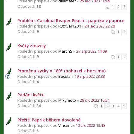
Poslední příspěvek od
ciliamater
«
25 led 2023 16:09
Odpovědi:
18
1
2
3
Problém: Carolina Reaper Peach - paprika v paprice
Poslední příspěvek od
R3@5er1204
«
24 led 2023 22:20
Odpovědi:
9
1
2
Květy zmizely
Poslední příspěvek od
MartinS
«
27 srp 2022 14:09
Odpovědi:
9
1
2
Proměna kytky o 180° (bohuzel k horsimu)
Poslední příspěvek od
Bacula
«
19 srp 2022 23:33
Odpovědi:
4
Padání květu
Poslední příspěvek od
Mikymoto
«
28 črc 2022 10:54
Odpovědi:
34
1
2
3
4
5
Přežití Paprik během dovolené
Poslední příspěvek od
Vincent
«
10 črc 2022 13:18
Odpovědi:
5