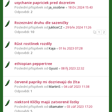
usychanie papriciek pred dozretim
Poslední příspěvek od
ja_osobne
«
18 črc 2024 15:43
Odpovědi:
2
Rozeznání druhu dle sazeničky
Poslední příspěvek od
JukliceCZ
«
29 bře 2024 11:26
Odpovědi:
10
1
2
Růst rostlinek rozdíly
Poslední příspěvek od
Kaja
«
01 lis 2023 07:28
Odpovědi:
2
ethiopian peppertree
Poslední příspěvek od
Gyust
«
08 říj 2023 22:32
červené papriky mi dozrievajú do žlta
Poslední příspěvek od
MartinS
«
04 zář 2023 11:38
Odpovědi:
1
niektoré Klíčky majú zatvorené lístky
Poslední příspěvek od
ciliamater
«
03 zář 2023 17:20
Odpovědi:
5