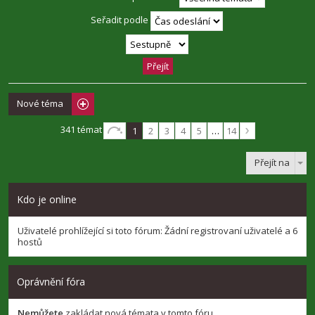
Seřadit podle
Nové téma
341 témat
1
2
3
4
5
…
14
Přejít na
Kdo je online
Uživatelé prohlížející si toto fórum: Žádní registrovaní uživatelé a 6
hostů
Oprávnění fóra
Nemůžete
zakládat nová témata v tomto fóru