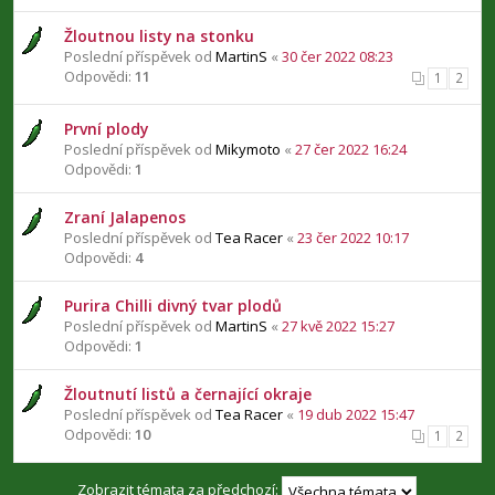
Žloutnou listy na stonku
Poslední příspěvek od
MartinS
«
30 čer 2022 08:23
Odpovědi:
11
1
2
První plody
Poslední příspěvek od
Mikymoto
«
27 čer 2022 16:24
Odpovědi:
1
Zraní Jalapenos
Poslední příspěvek od
Tea Racer
«
23 čer 2022 10:17
Odpovědi:
4
Purira Chilli divný tvar plodů
Poslední příspěvek od
MartinS
«
27 kvě 2022 15:27
Odpovědi:
1
Žloutnutí listů a černající okraje
Poslední příspěvek od
Tea Racer
«
19 dub 2022 15:47
Odpovědi:
10
1
2
Zobrazit témata za předchozí: