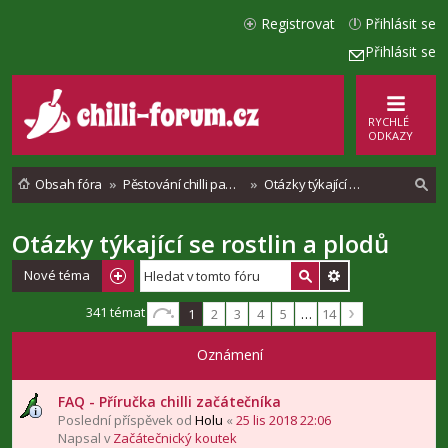
Registrovat
Přihlásit se
Přihlásit se
RYCHLÉ
ODKAZY
Obsah fóra
Pěstování chilli paprik - Vše o chilli papričkách
Otázky týkající se rostlin a plodů
Otázky týkající se rostlin a plodů
l
e
Nové téma
d
341 témat
1
2
3
4
5
…
14
a
Oznámení
t
FAQ - Příručka chilli začátečníka
Poslední příspěvek od
Holu
«
25 lis 2018 22:06
Napsal v
Začátečnický koutek