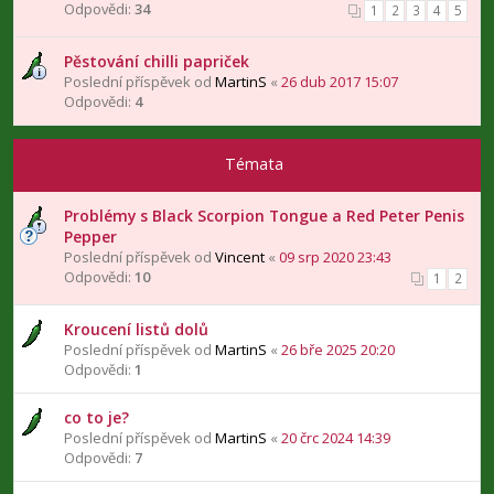
Odpovědi:
34
1
2
3
4
5
Pěstování chilli papriček
Poslední příspěvek od
MartinS
«
26 dub 2017 15:07
Odpovědi:
4
Témata
Problémy s Black Scorpion Tongue a Red Peter Penis
Pepper
Poslední příspěvek od
Vincent
«
09 srp 2020 23:43
Odpovědi:
10
1
2
Kroucení listů dolů
Poslední příspěvek od
MartinS
«
26 bře 2025 20:20
Odpovědi:
1
co to je?
Poslední příspěvek od
MartinS
«
20 črc 2024 14:39
Odpovědi:
7