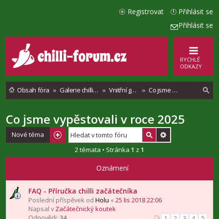
Registrovat
Přihlásit se
Přihlásit se
RYCHLÉ
ODKAZY
Obsah fóra
Galerie chilli paprik
Vnitřní galerie pěstování chilli
Co jsme vypěstovali v roce 2025
Co jsme vypěstovali v roce 2025
l
e
Nové téma
d
2 témata • Stránka
1
z
1
a
Oznámení
t
FAQ - Příručka chilli začátečníka
Poslední příspěvek od
Holu
«
25 lis 2018 22:06
Napsal v
Začátečnický koutek
Odpovědi:
34
1
2
3
4
5