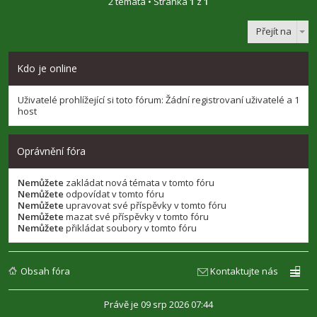
2 témata • Stránka
1
z
1
Přejít na
Kdo je online
Uživatelé prohlížející si toto fórum: Žádní registrovaní uživatelé a 1
host
Oprávnění fóra
Nemůžete
zakládat nová témata v tomto fóru
Nemůžete
odpovídat v tomto fóru
Nemůžete
upravovat své příspěvky v tomto fóru
Nemůžete
mazat své příspěvky v tomto fóru
Nemůžete
přikládat soubory v tomto fóru
Obsah fóra
Kontaktujte nás
Právě je 09 srp 2026 07:44