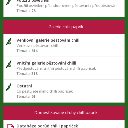
Použití osvětlení
Použití osvětlení při indoorovém pěstování / předpěstování
Témata:
78
Galerie chilli paprik
Venkovní galerie pěstování chilli
Venkovní pěstování chilli
Témata:
614
Vnitřní galerie pěstování chilli
Předpěstování, vnitřní pěstování chilli papriček
Témata:
318
Ostatní
Co pěstujete mimo chilli papriček
Témata:
61
Domestikované druhy chilli paprik
Databáze odrůd chilli papriček