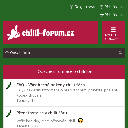
Registrovat
Přihlásit se
Přihlásit se
RYCHLÉ
ODKAZY
Obsah fóra
l
Obecné informace o chilli fóru
e
FAQ - Všeobecné pokyny chilli fóra
d
FAQ - základní informace o práci s fórem, pravidla, poslání,
a
kodex chování
Témata:
14
t
Představte se v chilli fóru
Vaše koníčky, krom pěstování chilli
Témata:
396