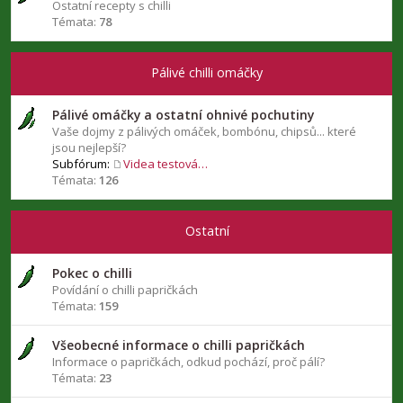
Ostatní recepty s chilli
Témata:
78
Pálivé chilli omáčky
Pálivé omáčky a ostatní ohnivé pochutiny
Vaše dojmy z pálivých omáček, bombónu, chipsů... které
jsou nejlepší?
Subfórum:
Videa testování chilli omáček
Témata:
126
Ostatní
Pokec o chilli
Povídání o chilli papričkách
Témata:
159
Všeobecné informace o chilli papričkách
Informace o papričkách, odkud pochází, proč pálí?
Témata:
23