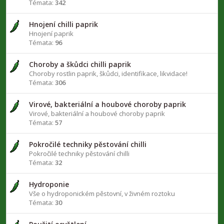
Témata:
342
Hnojení chilli paprik
Hnojení paprik
Témata:
96
Choroby a škůdci chilli paprik
Choroby rostlin paprik, škůdci, identifikace, likvidace!
Témata:
306
Virové, bakteriální a houbové choroby paprik
Virové, bakteriální a houbové choroby paprik
Témata:
57
Pokročilé techniky pěstování chilli
Pokročilé techniky pěstování chilli
Témata:
32
Hydroponie
Vše o hydroponickém pěstovní, v živném roztoku
Témata:
30