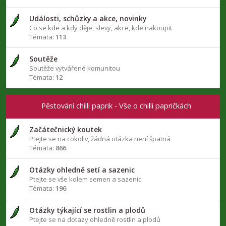
Události, schůzky a akce, novinky
Co se kde a kdy děje, slevy, akce, kde nakoupit
Témata:
113
Soutěže
Soutěže vytvářené komunitou
Témata:
12
Pěstování chilli paprik - Vše o chilli papričkách
Začátečnický koutek
Ptejte se na cokoliv, žádná otázka není špatná
Témata:
866
Otázky ohledně setí a sazenic
Ptejte se vše kolem semen a sazenic
Témata:
196
Otázky týkající se rostlin a plodů
Ptejte se na dotazy ohledně rostlin a plodů