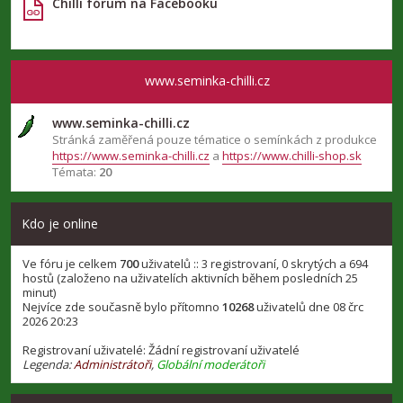
Chilli fórum na Facebooku
www.seminka-chilli.cz
www.seminka-chilli.cz
Stránká zaměřená pouze tématice o semínkách z produkce
https://www.seminka-chilli.cz
a
https://www.chilli-shop.sk
Témata:
20
Kdo je online
Ve fóru je celkem
700
uživatelů :: 3 registrovaní, 0 skrytých a 694
hostů (založeno na uživatelích aktivních během posledních 25
minut)
Nejvíce zde současně bylo přítomno
10268
uživatelů dne 08 črc
2026 20:23
Registrovaní uživatelé: Žádní registrovaní uživatelé
Legenda:
Administrátoři
,
Globální moderátoři