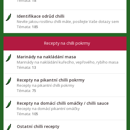
Témata:
18
Identifikace odrůd chilli
Nevíte jakou rostlinu chilli máte, posílejte Vaše dotazy sem
Témata:
185
Recepty na chilli pokrmy
Marinády na nakládání masa
Marinády na nakládání kuřecího, vepřového, rybího masa
Témata:
13
Recepty na pikantní chilli pokrmy
Recepty na pikantní chilli pokrmy
Témata:
75
Recepty na domácí chilli omáčky / chilli sauce
Recepty na domácí pikantní omáčky
Témata:
105
Ostatní chilli recepty