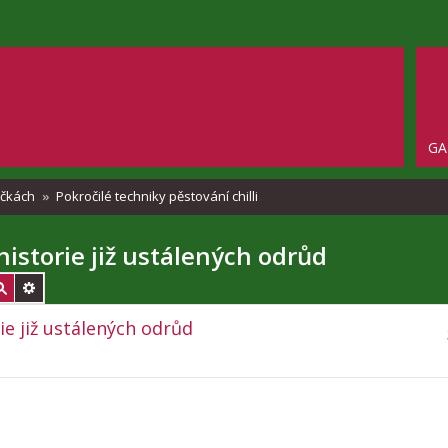
GA
ričkách
Pokročilé techniky pěstování chilli
istorie již ustálených odrůd
ie již ustálených odrůd