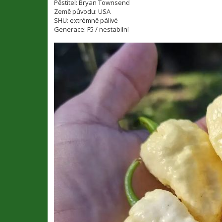
v
Pěstitel: Bryan Townsend
e
Země původu: USA
k
SHU: extrémně pálivé
Generace: F5 / nestabilní