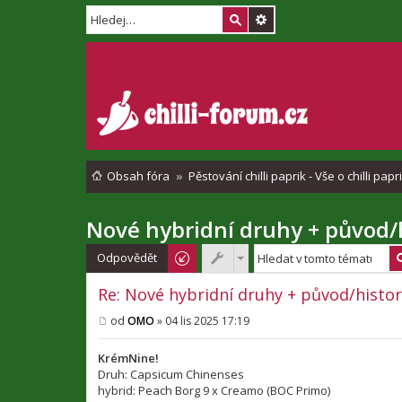
Obsah fóra
Pěstování chilli paprik - Vše o chilli pap
Nové hybridní druhy + původ/h
Odpovědět
Re: Nové hybridní druhy + původ/histor
od
OMO
»
04 lis 2025 17:19
P
ř
í
KrémNine!
s
Druh: Capsicum Chinenses
p
hybrid: Peach Borg 9 x Creamo (BOC Primo)
ě