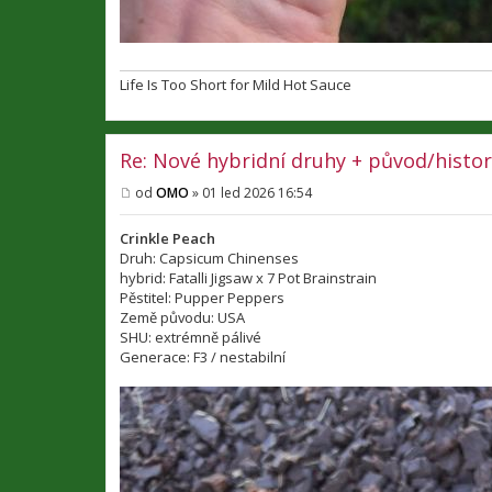
Life Is Too Short for Mild Hot Sauce
Re: Nové hybridní druhy + původ/histor
od
OMO
»
01 led 2026 16:54
P
ř
í
Crinkle Peach
s
Druh: Capsicum Chinenses
p
hybrid: Fatalli Jigsaw x 7 Pot Brainstrain
ě
v
Pěstitel: Pupper Peppers
e
Země původu: USA
k
SHU: extrémně pálivé
Generace: F3 / nestabilní