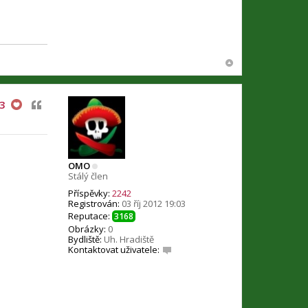
Citovat
3
OMO
Stálý člen
Příspěvky:
2242
Registrován:
03 říj 2012 19:03
Reputace:
3168
Obrázky:
0
Bydliště:
Uh. Hradiště
Kontaktovat uživatele:
K
o
n
t
a