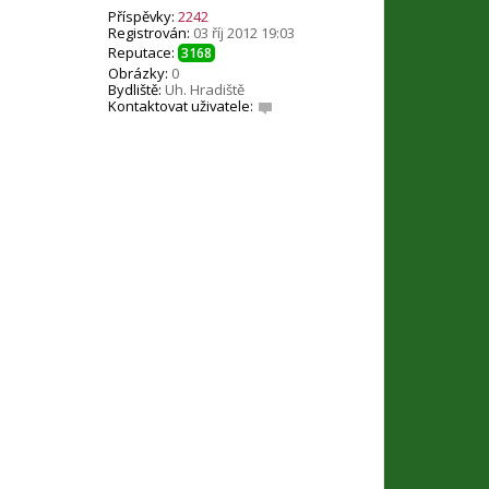
Příspěvky:
2242
Registrován:
03 říj 2012 19:03
Reputace:
3168
Obrázky:
0
Bydliště:
Uh. Hradiště
Kontaktovat uživatele:
K
o
n
t
a
k
t
o
v
a
t
u
ž
i
v
a
t
e
l
e
O
M
O