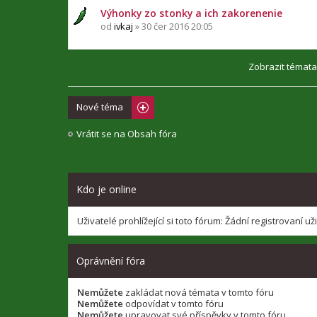
Výhonky zo stonky a ich zakorenenie
od
ivkaj
» 30 čer 2016 20:05
Zobrazit témata
Nové téma
Vrátit se na Obsah fóra
Kdo je online
Uživatelé prohlížející si toto fórum: Žádní registrovaní už
Oprávnění fóra
Nemůžete
zakládat nová témata v tomto fóru
Nemůžete
odpovídat v tomto fóru
Nemůžete
upravovat své příspěvky v tomto fóru