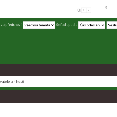
9
1
2
 za předchozí:
Seřadit podle
ivatelé a 4 hosti