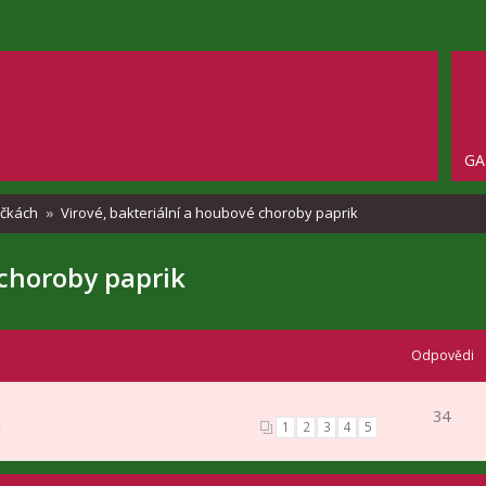
GA
ričkách
Virové, bakteriální a houbové choroby paprik
 choroby paprik
Odpovědi
34
k
1
2
3
4
5