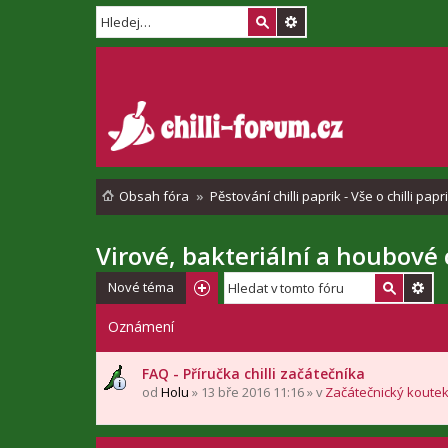
Obsah fóra
Pěstování chilli paprik - Vše o chilli pap
Virové, bakteriální a houbové
Nové téma
Oznámení
FAQ - Příručka chilli začátečníka
od
Holu
» 13 bře 2016 11:16 » v
Začátečnický koute