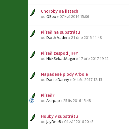
Choroby na listech
od
OSou
» 07 kvě 2014 15:06
Plíseň na substrátu
od
Darth Vader
» 21 úno 2015 11:48
Plíseň zespod JIFFY
od
NickSekacMagor
» 17 bře 2017 19:12
Napadené plody Arbole
od
DanielDanny
» 04 bře 2017 12:13
Plíseň?
od
Akirpap
» 25 lis 2016 15:48
Houby v substrátu
od
JayDee8
» 04 zář 2016 20:45