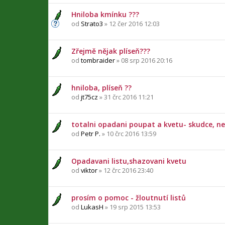
Hniloba kmínku ???
od
Strato3
» 12 čer 2016 12:03
Zřejmě nějak plíseň???
od
tombraider
» 08 srp 2016 20:16
hniloba, plíseň ??
od
jt75cz
» 31 črc 2016 11:21
totalni opadani poupat a kvetu- skudce, ne
od
Petr P.
» 10 črc 2016 13:59
Opadavani listu,shazovani kvetu
od
viktor
» 12 črc 2016 23:40
prosím o pomoc - žloutnutí listů
od
LukasH
» 19 srp 2015 13:53