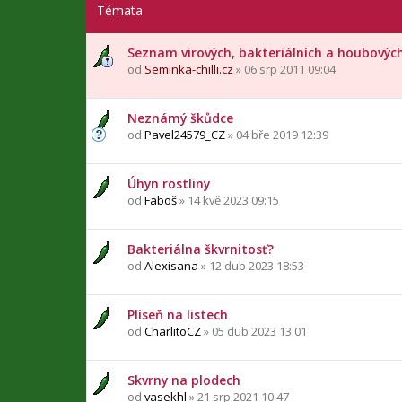
Témata
Seznam virových, bakteriálních a houbovýc
od
Seminka-chilli.cz
» 06 srp 2011 09:04
Neznámý škůdce
od
Pavel24579_CZ
» 04 bře 2019 12:39
Úhyn rostliny
od
Faboš
» 14 kvě 2023 09:15
Bakteriálna škvrnitosť?
od
Alexisana
» 12 dub 2023 18:53
Plíseň na listech
od
CharlitoCZ
» 05 dub 2023 13:01
Skvrny na plodech
od
vasekhl
» 21 srp 2021 10:47