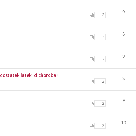
9
1
2
8
1
2
9
1
2
dostatek latek, ci choroba?
8
1
2
9
1
2
10
1
2