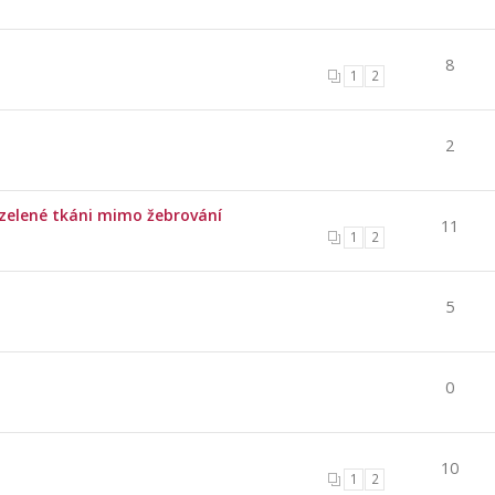
8
1
2
2
 zelené tkáni mimo žebrování
11
1
2
5
0
10
1
2