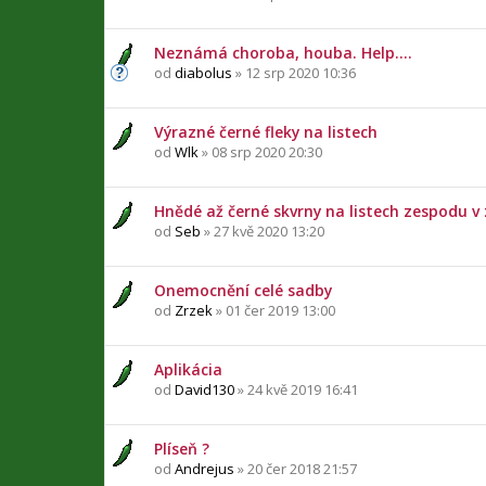
Neznámá choroba, houba. Help....
od
diabolus
» 12 srp 2020 10:36
Výrazné černé fleky na listech
od
Wlk
» 08 srp 2020 20:30
Hnědé až černé skvrny na listech zespodu v
od
Seb
» 27 kvě 2020 13:20
Onemocnění celé sadby
od
Zrzek
» 01 čer 2019 13:00
Aplikácia
od
David130
» 24 kvě 2019 16:41
Plíseň ?
od
Andrejus
» 20 čer 2018 21:57