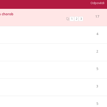
Odpovědi
h chorob
17
1
2
3
4
2
5
3
5