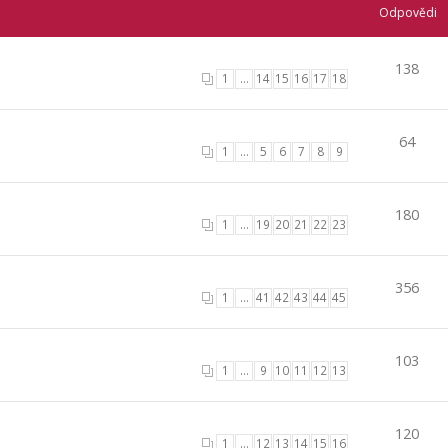
Odpovědi
138
1
…
14
15
16
17
18
64
1
…
5
6
7
8
9
180
1
…
19
20
21
22
23
356
1
…
41
42
43
44
45
103
1
…
9
10
11
12
13
120
1
…
12
13
14
15
16