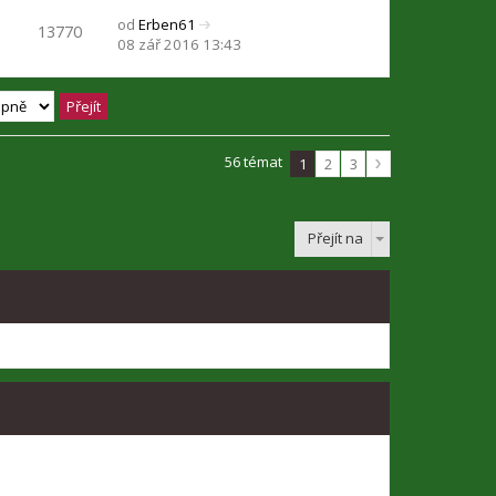
e
s
í
l
t
r
od
Erben61
13770
k
p
p
e
p
a
Z
08 zář 2016 13:43
ě
ř
d
o
z
o
v
í
n
s
i
b
e
s
í
l
t
r
k
p
p
e
p
a
ě
ř
d
o
z
v
í
n
s
i
56 témat
1
2
3
e
s
í
l
t
k
p
p
e
p
ě
ř
d
o
v
í
Přejít na
n
s
e
s
í
l
k
p
p
e
ě
ř
d
v
í
n
e
s
í
k
p
p
ě
ř
v
í
e
s
k
p
ě
v