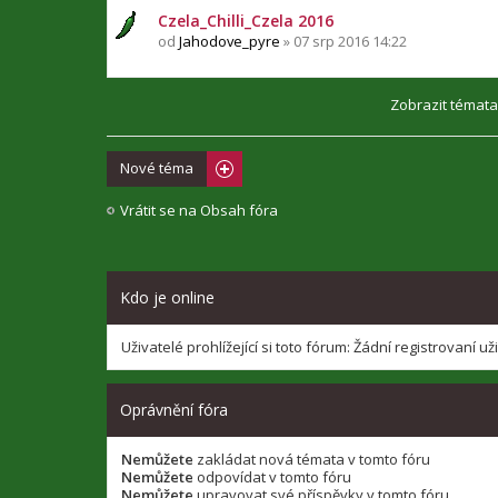
Czela_Chilli_Czela 2016
od
Jahodove_pyre
» 07 srp 2016 14:22
Zobrazit témata
Nové téma
Vrátit se na Obsah fóra
Kdo je online
Uživatelé prohlížející si toto fórum: Žádní registrovaní už
Oprávnění fóra
Nemůžete
zakládat nová témata v tomto fóru
Nemůžete
odpovídat v tomto fóru
Nemůžete
upravovat své příspěvky v tomto fóru