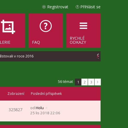
Registrovat
Přihlásit se
RYCHLÉ
LERIE
FAQ
ODKAZY
H
stovali v roce 2016
l
e
d
56 témat
1
2
3
a
Zobrazení
Poslední příspěvek
t
od
Holu
325827
Z
25 lis 2018 22:06
o
b
r