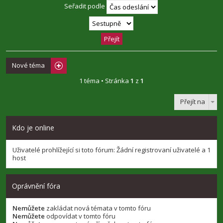
Seřadit podle
Nové téma
1 téma • Stránka
1
z
1
Přejít na
Kdo je online
Uživatelé prohlížející si toto fórum: Žádní registrovaní uživatelé a 1
host
Oprávnění fóra
Nemůžete
zakládat nová témata v tomto fóru
Nemůžete
odpovídat v tomto fóru