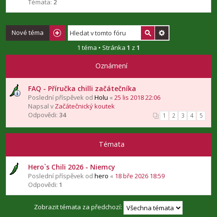
Témata:
2
Nové téma
1 téma • Stránka
1
z
1
Oznámení
FAQ - Příručka chilli začátečníka
Poslední příspěvek od
Holu
«
25 lis 2018 22:06
Napsal v
Začátečnický koutek
Odpovědi:
34
1
2
3
4
5
Témata
Hero`s Chili 2026 - Niemcy
Poslední příspěvek od
hero
«
18 bře 2026 18:59
Odpovědi:
1
Zobrazit témata za předchozí: