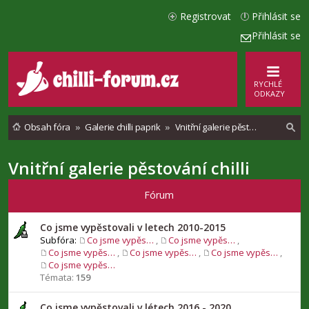
Registrovat
Přihlásit se
Přihlásit se
RYCHLÉ
ODKAZY
Obsah fóra
Galerie chilli paprik
Vnitřní galerie pěstování chilli
Vnitřní galerie pěstování chilli
l
e
Fórum
d
a
Co jsme vypěstovali v letech 2010-2015
Subfóra:
Co jsme vypěstovali v roce 2010
,
Co jsme vypěstovali v roce 2011
,
t
Co jsme vypěstovali v roce 2012
,
Co jsme vypěstovali v roce 2013
,
Co jsme vypěstovali v roce 2014
,
Co jsme vypěstovali v roce 2015
Témata:
159
Co jsme vypěstovali v létech 2016 - 2020