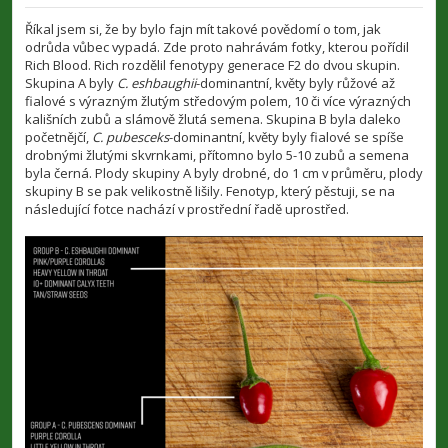
ř
í
Říkal jsem si, že by bylo fajn mít takové povědomí o tom, jak
s
odrůda vůbec vypadá. Zde proto nahrávám fotky, kterou pořídil
p
Rich Blood. Rich rozdělil fenotypy generace F2 do dvou skupin.
ě
v
Skupina A byly
C. eshbaughii
-dominantní, květy byly růžové až
e
fialové s výrazným žlutým středovým polem, 10 či více výrazných
k
kališních zubů a slámově žlutá semena. Skupina B byla daleko
početnějčí,
C. pubesceks
-dominantní, květy byly fialové se spíše
drobnými žlutými skvrnkami, přítomno bylo 5-10 zubů a semena
byla černá. Plody skupiny A byly drobné, do 1 cm v průměru, plody
skupiny B se pak velikostně lišily. Fenotyp, který pěstuji, se na
následující fotce nachází v prostřední řadě uprostřed.