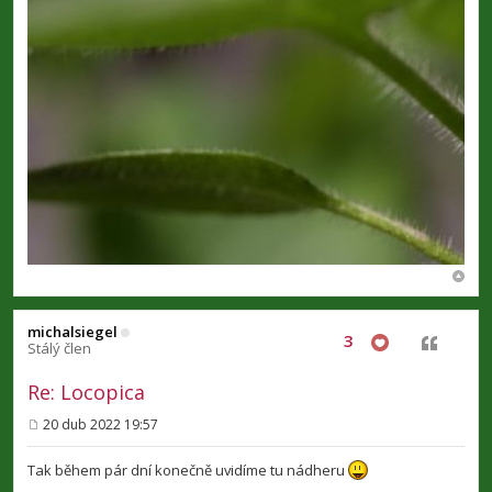
michalsiegel
3
Citovat
Stálý člen
Re: Locopica
20 dub 2022 19:57
P
ř
í
Tak během pár dní konečně uvidíme tu nádheru
s