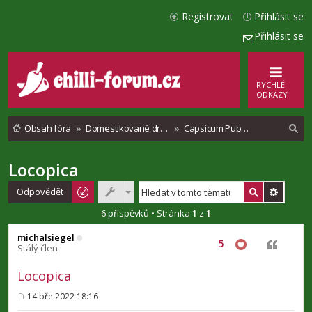
Registrovat
Přihlásit se
Přihlásit se
RYCHLÉ
ODKAZY
Obsah fóra
Domestikované druhy chilli paprik
Capsicum Pubescenses
Locopica
l
e
Odpovědět
d
6 příspěvků • Stránka
1
z
1
a
michalsiegel
5
Citovat
t
Stálý člen
Locopica
14 bře 2022 18:16
P