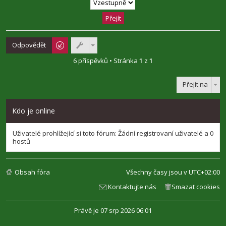
Odpovědět
6 příspěvků • Stránka
1
z
1
Přejít na
Kdo je online
Uživatelé prohlížející si toto fórum: Žádní registrovaní uživatelé a 0
hostů
Obsah fóra
Všechny časy jsou v
UTC+02:00
Kontaktujte nás
Smazat cookies
Právě je 07 srp 2026 06:01