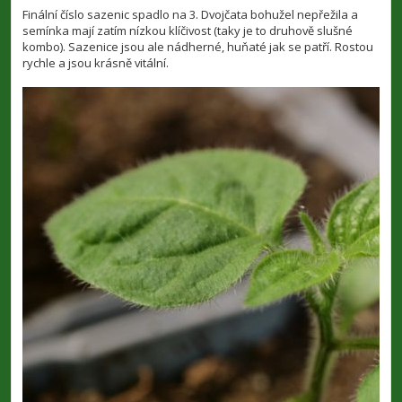
í
Finální číslo sazenic spadlo na 3. Dvojčata bohužel nepřežila a
s
semínka mají zatím nízkou klíčivost (taky je to druhově slušné
p
kombo). Sazenice jsou ale nádherné, huňaté jak se patří. Rostou
ě
v
rychle a jsou krásně vitální.
e
k