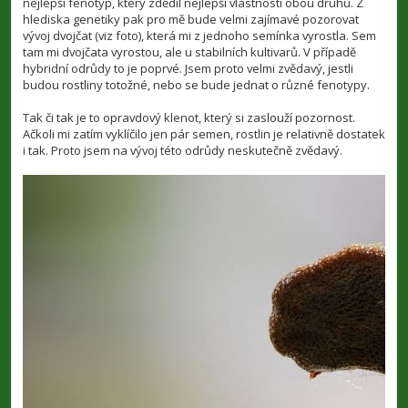
nejlepší fenotyp, který zdědil nejlepší vlastnosti obou druhů. Z
hlediska genetiky pak pro mě bude velmi zajímavé pozorovat
vývoj dvojčat (viz foto), která mi z jednoho semínka vyrostla. Sem
tam mi dvojčata vyrostou, ale u stabilních kultivarů. V případě
hybridní odrůdy to je poprvé. Jsem proto velmi zvědavý, jestli
budou rostliny totožné, nebo se bude jednat o různé fenotypy.
Tak či tak je to opravdový klenot, který si zaslouží pozornost.
Ačkoli mi zatím vyklíčilo jen pár semen, rostlin je relativně dostatek
i tak. Proto jsem na vývoj této odrůdy neskutečně zvědavý.