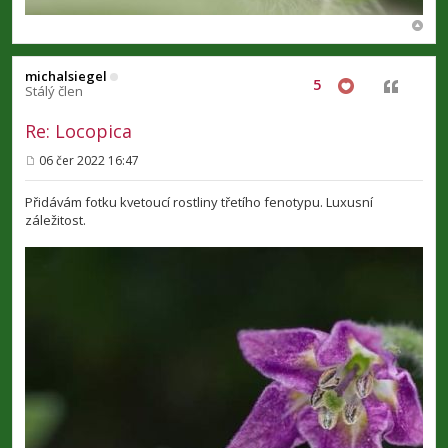
michalsiegel
5
Citovat
Stálý člen
Re: Locopica
06 čer 2022 16:47
P
ř
í
Přidávám fotku kvetoucí rostliny třetího fenotypu. Luxusní
s
záležitost.
p
ě
v
e
k