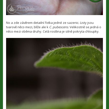
No a zde závěrem detailní fotka jedné ze sazenic. Listy jsou
tvarově něco mezi, blíže ale k
C. pubescens
. Velikostně se jedná o
něco mezi oběma druhy. Celá rostlina je silně pokryta chloupky.