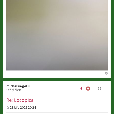
michalsiegel
4
Citovat
Stálý člen
Re: Locopica
28 bře 2022 20:24
P
ř