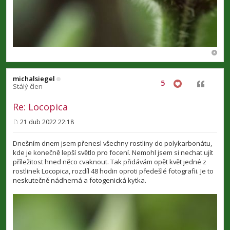
michalsiegel
5
Citovat
Stálý člen
Re: Locopica
21 dub 2022 22:18
P
ř
í
Dnešním dnem jsem přenesl všechny rostliny do polykarbonátu,
s
kde je konečně lepší světlo pro focení. Nemohl jsem si nechat ujít
p
příležitost hned něco cvaknout. Tak přidávám opět květ jedné z
ě
v
rostlinek Locopica, rozdíl 48 hodin oproti předešlé fotografii. Je to
e
neskutečně nádherná a fotogenická kytka.
k