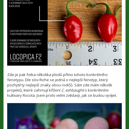
Zde je pak fotka několika plodů přímo tohoto konkrétního
fenotypu. Dle slov Riche se jedná o nejlepší fenotyp, který
pochytil ty nejlepší znaky obou rodičů. Sám zde mám několik
projektů, které zahrnují křížení
C. eshbaughii
s konkrétními
kultivary Rocota. Jsem proto velmi zvědavý, jak se budou vyvíjet.