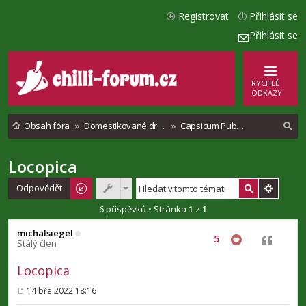
Registrovat
Přihlásit se
Přihlásit se
RYCHLÉ
ODKAZY
Obsah fóra
Domestikované druhy chilli paprik
Capsicum Pubescenses
Locopica
l
e
Odpovědět
d
6 příspěvků • Stránka
1
z
1
a
michalsiegel
5
Citovat
t
Stálý člen
Locopica
14 bře 2022 18:16
P