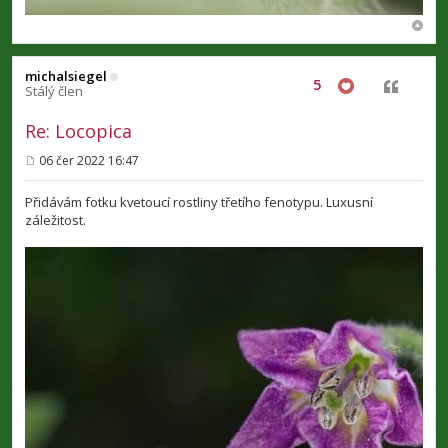
michalsiegel
5
Citovat
Stálý člen
Re: Locopica
06 čer 2022 16:47
P
ř
í
Přidávám fotku kvetoucí rostliny třetího fenotypu. Luxusní
s
záležitost.
p
ě
v
e
k