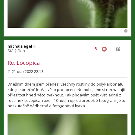
michalsiegel
5
Citovat
Stálý člen
Re: Locopica
21 dub 2022 22:18
P
ř
í
Dnešním dnem jsem přenesl všechny rostliny do polykarbonátu,
s
kde je konečně lepší světlo pro focení. Nemohl jsem si nechat ujít
p
příležitost hned něco cvaknout. Tak přidávám opět květ jedné z
ě
v
rostlinek Locopica, rozdíl 48 hodin oproti předešlé fotografii. Je to
e
neskutečně nádherná a fotogenická kytka.
k