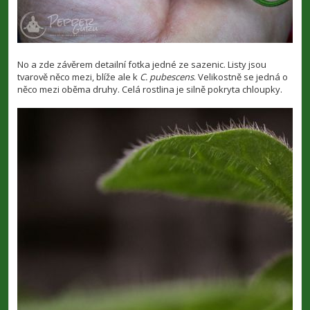
No a zde závěrem detailní fotka jedné ze sazenic. Listy jsou
tvarově něco mezi, blíže ale k
C. pubescens
. Velikostně se jedná o
něco mezi oběma druhy. Celá rostlina je silně pokryta chloupky.