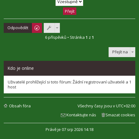
Odpovědět
6 příspěvků • Stránka
1
z
1
Přejít na
Kdo je online
Uživatelé prohlížející si toto fórum: Žádní registrovaní uživatelé a 1
host
Obsah fóra
Všechny časy jsou v
UTC+02:00
Kontaktujte nás
Smazat cookies
Právě je 07 srp 2026 14:18