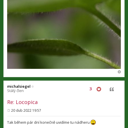
michalsiegel
3
Citovat
Stálý člen
Re: Locopica
20 dub 2022 19:57
P
ř
í
Tak během pár dní konečně uvidíme tu nádheru
s