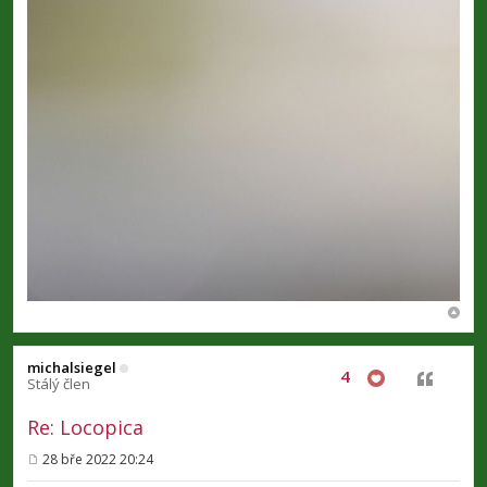
michalsiegel
4
Citovat
Stálý člen
Re: Locopica
28 bře 2022 20:24
P
ř