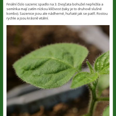
í
Finální číslo sazenic spadlo na 3. Dvojčata bohužel nepřežila a
s
semínka mají zatím nízkou klíčivost (taky je to druhově slušné
p
kombo). Sazenice jsou ale nádherné, huňaté jak se patří. Rostou
ě
v
rychle a jsou krásně vitální.
e
k