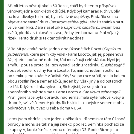
ř
í
Ačkoli letos pěstuji okolo 50 Rocot, chtěl bych tento příspěvek
s
věnovat jedné konkrétní odrůdě. Když byl kamarád Rich v Bolívii
p
na lovu divokých druhů, byl relativně úspěšný. Podařilo se mu
ě
v
objevit endemitní druh
Capsicum eshbaughii
, jehož semínka mi tu
e
ve velkém klíčí. Dále našel také
Capsicum caballeroi
, ovšem bez
k
květů, plodů a v takovém stavu, že by jen barbar udělal nějaký
řízek. Tento druh si tak tentokrát neodnesl.
V Bolívii pak také našel jedno z nejúžasnějších Rocot (
Capsicum
pubescens)
, které jsem kdy viděl - Farm Locoto, jak jej pojmenoval.
Až jej letos pořádně nafotím, řád mu věnuji celé vlánko. Nyní jej
zmiňuji pouze proto, že Rich vysadil jednu rostlinku
C. eshbaughii
kousek vedle rostliny Farm Locoto. To, mimochodem, rostlo na
pozemku jeho známé v Bolívii. Když se po roce vrátil, rostla kolem
obou rostlin řada semenáčků. Jeden byl však jiný a od ostatních
se lišil. Když rostlinka vykvetla, Rich zjistil, že se jedná o
spontánního hybrida mezi Farm Locoto a
Capsicum eshbaughii
.
První generace byla opravdu nádherná, měla sytě fialové květy a
drobné, svítivě červené plody. Rich sklidil co nejvíce semen mohl a
pokračoval v kultivaci u sebe doma v USA.
Letos jsem obdržel jako jeden z několika lidí semínka této úžasné
odrůdy a mohu se tak na její selekci podílet. Semínka pochází ze
skupiny A, konkrétně se jedná o fenotyp D3. Podle Riche je to