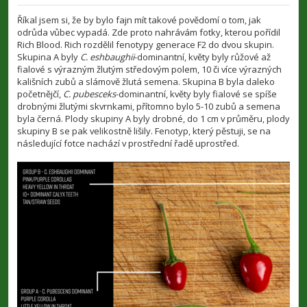
ř
í
Říkal jsem si, že by bylo fajn mít takové povědomí o tom, jak
s
odrůda vůbec vypadá. Zde proto nahrávám fotky, kterou pořídil
p
Rich Blood. Rich rozdělil fenotypy generace F2 do dvou skupin.
ě
v
Skupina A byly
C. eshbaughii
-dominantní, květy byly růžové až
e
fialové s výrazným žlutým středovým polem, 10 či více výrazných
k
kališních zubů a slámově žlutá semena. Skupina B byla daleko
početnějčí,
C. pubesceks
-dominantní, květy byly fialové se spíše
drobnými žlutými skvrnkami, přítomno bylo 5-10 zubů a semena
byla černá. Plody skupiny A byly drobné, do 1 cm v průměru, plody
skupiny B se pak velikostně lišily. Fenotyp, který pěstuji, se na
následující fotce nachází v prostřední řadě uprostřed.