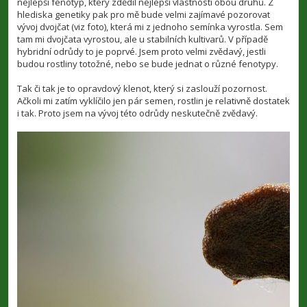
nejlepší fenotyp, který zdědil nejlepší vlastnosti obou druhů. Z
hlediska genetiky pak pro mě bude velmi zajímavé pozorovat
vývoj dvojčat (viz foto), která mi z jednoho semínka vyrostla. Sem
tam mi dvojčata vyrostou, ale u stabilních kultivarů. V případě
hybridní odrůdy to je poprvé. Jsem proto velmi zvědavý, jestli
budou rostliny totožné, nebo se bude jednat o různé fenotypy.
Tak či tak je to opravdový klenot, který si zaslouží pozornost.
Ačkoli mi zatím vyklíčilo jen pár semen, rostlin je relativně dostatek
i tak. Proto jsem na vývoj této odrůdy neskutečně zvědavý.