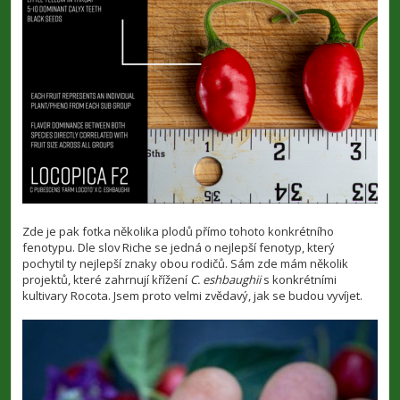
Zde je pak fotka několika plodů přímo tohoto konkrétního
fenotypu. Dle slov Riche se jedná o nejlepší fenotyp, který
pochytil ty nejlepší znaky obou rodičů. Sám zde mám několik
projektů, které zahrnují křížení
C. eshbaughii
s konkrétními
kultivary Rocota. Jsem proto velmi zvědavý, jak se budou vyvíjet.