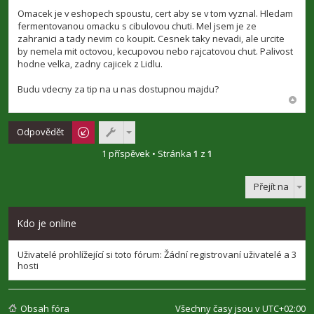
ř
í
Omacek je v eshopech spoustu, cert aby se v tom vyznal. Hledam
s
fermentovanou omacku s cibulovou chuti. Mel jsem je ze
p
zahranici a tady nevim co koupit. Cesnek taky nevadi, ale urcite
ě
v
by nemela mit octovou, kecupovou nebo rajcatovou chut. Palivost
e
hodne velka, zadny cajicek z Lidlu.
k
Budu vdecny za tip na u nas dostupnou majdu?
Odpovědět
1 příspěvek • Stránka
1
z
1
Přejít na
Kdo je online
Uživatelé prohlížející si toto fórum: Žádní registrovaní uživatelé a 3
hosti
Obsah fóra
Všechny časy jsou v
UTC+02:00