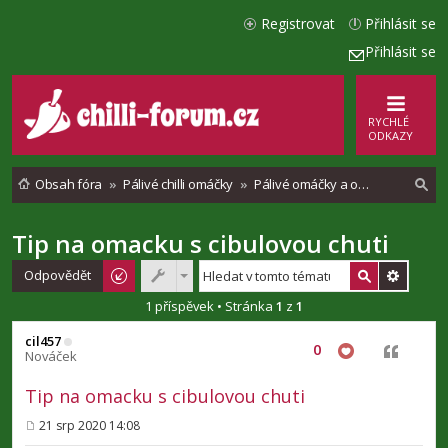
Registrovat
Přihlásit se
Přihlásit se
RYCHLÉ
ODKAZY
Obsah fóra
Pálivé chilli omáčky
Pálivé omáčky a ostatní ohnivé pochutiny
Tip na omacku s cibulovou chuti
l
e
Odpovědět
d
1 příspěvek • Stránka
1
z
1
a
cil457
0
Citovat
t
Nováček
Tip na omacku s cibulovou chuti
21 srp 2020 14:08
P