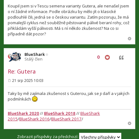
ř
í
Koupil jsem si v Tescu semena varianty Gutera, ale nenašel jsem
s
o ní žádné informace. Podle obrázku by mělo jít o klasické
p
podlouhlé čili, jedná se o českou variantu. Zatím pozoruju, že má
ě
v
pomalejší cyklus než souběžně pěstované pálivé beraní rohy, což
e
přikládám vyšší pálivosti. Má s ní někdo zkušenost? Na co si
k
případně dát pozor?
BlueShark
0
Citovat
Stálý člen
Re: Gutera
21 srp 2025 10:03
P
ř
í
Taky by mě zajímala zkušenost s Guterou, jak se ji daří a v jakých
s
podmínkách
p
ě
v
BlueShark 2020
//
BlueShark 2018
//
BlueShark
e
2015
/
BlueShark 2016
/
BlueShark 2017
/
k
Zobrazit příspěvky za předchozí: