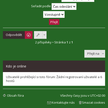
Seřadit podle
Odpovědět
2 příspěvky • Stránka
1
z
1
Přejít na
Kdo je online
Uživatelé prohlížející si toto fórum: Žádní registrovaní uživatelé a 6
hostů
Obsah fóra
Všechny časy jsou v
UTC+02:00
Kontaktujte nás
Smazat cookies