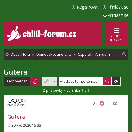
Registrovat
Přihlásit se
Přihlásit se
RYCHLÉ
ODKAZY
Obsah fóra
Domestikované druhy chilli paprik
Capsicum Annuum
Gutera
l
e
Odpovědět
d
2 příspěvky • Stránka
1
z
1
a
L_O_U_S
0
Citovat
t
Nový člen
Gutera
30 kvě 2020 15:33
P