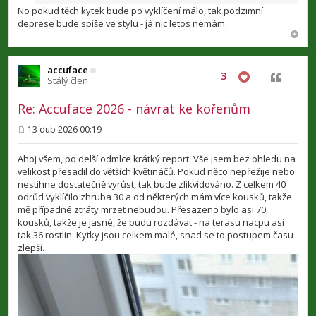
No pokud těch kytek bude po vyklíčení málo, tak podzimní
deprese bude spíše ve stylu - já nic letos nemám.
accuface
3
Citovat
Stálý člen
Re: Accuface 2026 - návrat ke kořenům
13 dub 2026 00:19
P
ř
í
Ahoj všem, po delší odmlce krátký report. Vše jsem bez ohledu na
s
velikost přesadil do větších květináčů. Pokud něco nepřežije nebo
p
nestihne dostatečně vyrůst, tak bude zlikvidováno. Z celkem 40
ě
v
odrůd vyklíčilo zhruba 30 a od některých mám více kousků, takže
e
mě případné ztráty mrzet nebudou. Přesazeno bylo asi 70
k
kousků, takže je jasné, že budu rozdávat - na terasu nacpu asi
tak 36 rostlin. Kytky jsou celkem malé, snad se to postupem času
zlepší.