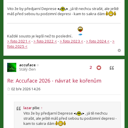
ř
í
Vito že by předjarní Deprese
, já tě nechcu strašit, ale ještě
s
máš před sebou tu podzimní depresi - kam to sakra dám
p
ě
v
e
k
Každé sousto je lepší než to poslední..
> foto 2021 <
-
> foto 2022 <
-
> foto 2023 <
-
> foto 2024 <
-
>
foto 2025 <
accuface
2
Citovat
Stálý člen
Re: Accuface 2026 - návrat ke kořenům
02 bře 2026 14:26
P
ř
í
s
p
lazar
píše:
↑
ě
Vito že by předjarní Deprese
, já tě nechcu
v
strašit, ale ještě máš před sebou tu podzimní depresi -
e
kam to sakra dám
k