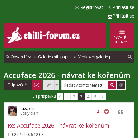
Registrovat
Přihlásit se
Přihlásit se
RYCHLÉ
ODKAZY
Obsah fóra
Galerie chilli paprik
Venkovní galerie pěstování chilli
Accuface 2026 - návrat ke kořenům
l
e
Odpovědět
d
34 příspěvků
1
2
3
4
5
a
lazar
t
2
Citovat
Stálý člen
Re: Accuface 2026 - návrat ke kořenům
02 bře 2026 12:08
P