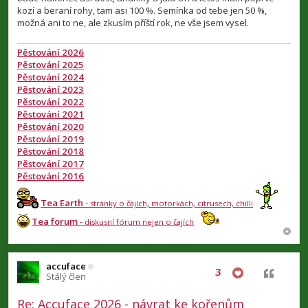
p
kozí a beraní rohy, tam asi 100 %. Semínka od tebe jen 50 %,
ě
v
možná ani to ne, ale zkusím příští rok, ne vše jsem vysel.
e
k
Pěstování 2026
Pěstování 2025
Pěstování 2024
Pěstování 2023
Pěstování 2022
Pěstování 2021
Pěstování 2020
Pěstování 2019
Pěstování 2018
Pěstování 2017
Pěstování 2016
Tea Earth
-
stránky o čajích, motorkách, citrusech, chilli
Tea forum
-
diskusní fórum nejen o čajích
accuface
3
Citovat
Stálý člen
Re: Accuface 2026 - návrat ke kořenům