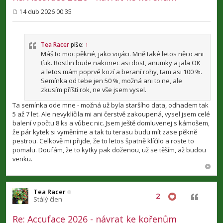
14 dub 2026 00:35
P
ř
í
s
p
Tea Racer
píše:
↑
ě
Máš to moc pěkné, jako vojáci. Mně také letos něco ani
v
ťuk. Rostlin bude nakonec asi dost, anumky a jala OK
e
a letos mám poprvé kozí a beraní rohy, tam asi 100 %.
k
Semínka od tebe jen 50 %, možná ani to ne, ale
zkusím příští rok, ne vše jsem vysel.
Ta semínka ode mne - možná už byla staršího data, odhadem tak
5 až 7 let. Ale nevyklíčila mi ani čerstvě zakoupená, vysel jsem celé
balení v počtu 8 ks a vůbec nic. Jsem ještě domluvenej s kámošem,
že pár kytek si vyměníme a tak tu terasu budu mít zase pěkně
pestrou. Celkově mi přijde, že to letos špatně klíčilo a roste to
pomalu. Doufám, že to kytky pak doženou, už se těším, až budou
venku.
Tea Racer
2
Citovat
Stálý člen
Re: Accuface 2026 - návrat ke kořenům