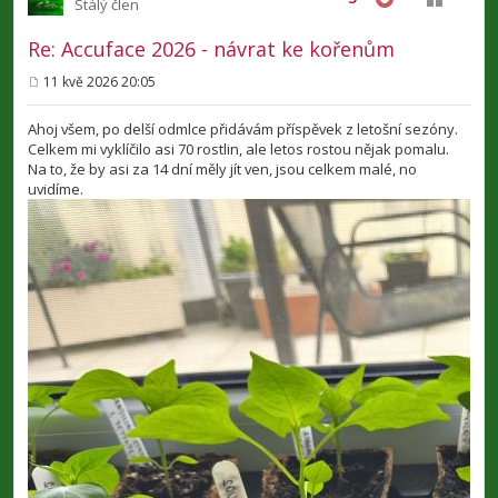
Stálý člen
Re: Accuface 2026 - návrat ke kořenům
11 kvě 2026 20:05
P
ř
í
Ahoj všem, po delší odmlce přidávám příspěvek z letošní sezóny.
s
Celkem mi vyklíčilo asi 70 rostlin, ale letos rostou nějak pomalu.
p
Na to, že by asi za 14 dní měly jít ven, jsou celkem malé, no
ě
v
uvidíme.
e
k