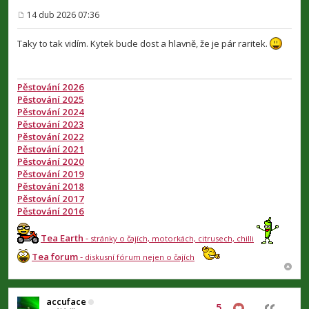
14 dub 2026 07:36
P
ř
í
Taky to tak vidím. Kytek bude dost a hlavně, že je pár raritek.
s
p
ě
v
Pěstování 2026
e
Pěstování 2025
k
Pěstování 2024
Pěstování 2023
Pěstování 2022
Pěstování 2021
Pěstování 2020
Pěstování 2019
Pěstování 2018
Pěstování 2017
Pěstování 2016
Tea Earth
-
stránky o čajích, motorkách, citrusech, chilli
Tea forum
-
diskusní fórum nejen o čajích
accuface
5
Citovat