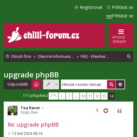
Registrovat
Přihlásit se
Přihlásit se
RYCHLÉ
ODKAZY
Obsah fóra
Obecné informace o chilli fóru
FAQ - Všeobecné pokyny chilli fóra
upgrade phpBB
l
e
Odpovědět
d
111 příspěvků
1
…
10
11
12
13
14
a
Tea Racer
t
1
Citovat
Stálý člen
Re: upgrade phpBB
13 led 2024 08:16
P