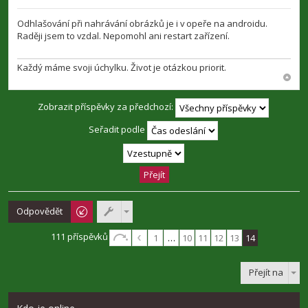
P
ř
í
Odhlašování při nahrávání obrázků je i v opeře na androidu.
s
Raději jsem to vzdal. Nepomohl ani restart zařízení.
p
ě
v
Každý máme svoji úchylku. Život je otázkou priorit.
e
k
Zobrazit příspěvky za předchozí:
Seřadit podle
Odpovědět
111 příspěvků
1
…
10
11
12
13
14
Přejít na