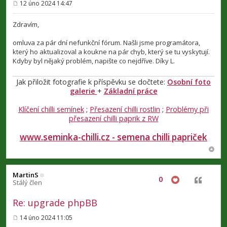
12 úno 2024 14:47
P
ř
í
Zdravím,
s
p
omluva za pár dní nefunkční fórum. Našli jsme programátora,
ě
v
který ho aktualizoval a koukne na pár chyb, který se tu vyskytují.
e
Kdyby byl nějaký problém, napište co nejdříve. Díky L.
k
Jak přiložit fotografie k příspěvku se dočtete:
Osobní foto
galerie
+
Základní práce
Klíčení chilli semínek
;
Přesazení chilli rostlin
;
Problémy při
přesazení chilli paprik z RW
www.seminka-chilli.cz - semena chilli papriček
MartinS
0
Citovat
Stálý člen
Re: upgrade phpBB
14 úno 2024 11:05
P