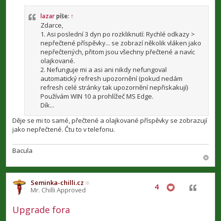
í
s
p
lazar
píše:
↑
ě
Zdarce,
v
1. Asi poslední 3 dyn po rozkliknutí: Rychlé odkazy >
e
nepřečtené příspěvky... se zobrazí několik vláken jako
k
nepřečtených, přitom jsou všechny přečtené a navíc
olajkované.
2. Nefunguje mi a asi ani nikdy nefungoval
automatický refresh upozornění (pokud nedám
refresh celé stránky tak upozornění nepřiskakují)
Používám WIN 10 a prohlížeč MS Edge.
Dík...
Děje se mi to samé, přečtené a olajkované příspěvky se zobrazují
jako nepřečtené. Čtu to v telefonu.
Bacula
Seminka-chilli.cz
4
Citovat
Mr. Chilli Approved
Upgrade fora