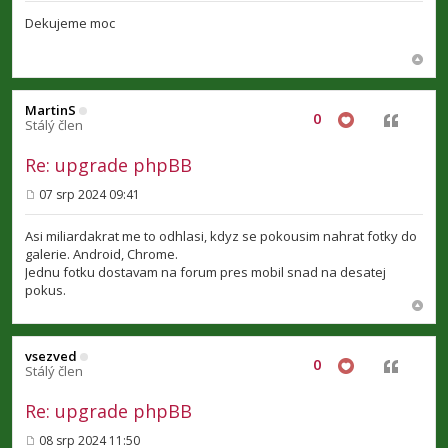
ř
í
Dekujeme moc
s
p
ě
v
e
k
MartinS
0
Citovat
Stálý člen
Re: upgrade phpBB
07 srp 2024 09:41
P
ř
í
Asi miliardakrat me to odhlasi, kdyz se pokousim nahrat fotky do
s
galerie. Android, Chrome.
p
Jednu fotku dostavam na forum pres mobil snad na desatej
ě
v
pokus.
e
k
vsezved
0
Citovat
Stálý člen
Re: upgrade phpBB
08 srp 2024 11:50