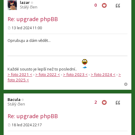
lazar
0
Citovat
Stálý člen
Re: upgrade phpBB
13 led 2024 11:00
P
ř
í
Oprubuju a dám vědět...
s
p
ě
v
e
k
Každé sousto je lepší než to poslední..
> foto 2021 <
-
> foto 2022 <
-
> foto 2023 <
-
> foto 2024 <
-
>
foto 2025 <
Bacula
2
Citovat
Stálý člen
Re: upgrade phpBB
18 led 2024 22:17
P
ř