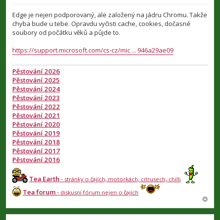
ř
í
Edge je nejen podporovaný, ale založený na jádru Chromu. Takže
s
chyba bude u tebe. Opravdu vyčisti cache, cookies, dočasné
p
soubory od počátku věků a půjde to.
ě
v
e
https://support.microsoft.com/cs-cz/mic ... 946a29ae09
k
Pěstování 2026
Pěstování 2025
Pěstování 2024
Pěstování 2023
Pěstování 2022
Pěstování 2021
Pěstování 2020
Pěstování 2019
Pěstování 2018
Pěstování 2017
Pěstování 2016
Tea Earth
-
stránky o čajích, motorkách, citrusech, chilli
Tea forum
-
diskusní fórum nejen o čajích