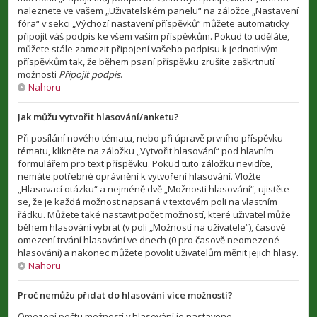
naleznete ve vašem „Uživatelském panelu“ na záložce „Nastavení
fóra“ v sekci „Výchozí nastavení příspěvků“ můžete automaticky
připojit váš podpis ke všem vašim příspěvkům. Pokud to uděláte,
můžete stále zamezit připojení vašeho podpisu k jednotlivým
příspěvkům tak, že během psaní příspěvku zrušíte zaškrtnutí
možnosti
Připojit podpis
.
Nahoru
Jak můžu vytvořit hlasování/anketu?
Při posílání nového tématu, nebo při úpravě prvního příspěvku
tématu, klikněte na záložku „Vytvořit hlasování“ pod hlavním
formulářem pro text příspěvku. Pokud tuto záložku nevidíte,
nemáte potřebné oprávnění k vytvoření hlasování. Vložte
„Hlasovací otázku“ a nejméně dvě „Možnosti hlasování“, ujistěte
se, že je každá možnost napsaná v textovém poli na vlastním
řádku. Můžete také nastavit počet možností, které uživatel může
během hlasování vybrat (v poli „Možností na uživatele“), časové
omezení trvání hlasování ve dnech (0 pro časově neomezené
hlasování) a nakonec můžete povolit uživatelům měnit jejich hlasy.
Nahoru
Proč nemůžu přidat do hlasování více možností?
Omezení počtu možností v hlasování je nastaveno