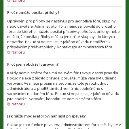
Nahoru
Proč nemůžu posílat přílohy?
Oprávnění pro přílohy se nastavují pro jednotlivá fóra, skupiny
nebo uživatele. Administrátor fóra nemusel povolit do určitého
fóra, do kterého můžete posílat příspěvky, přidávat přílohy, nebo
možná, že posílat přílohy můžou jen určité skupiny, do kterých
nepatříte. Pokud si nejste jisti, z jakého důvodu nemůžete k
příspěvkům přidávat přílohy, kontaktujte administrátora fóra.
Nahoru
Proč jsem obdržel varování?
Každý administrátor fóra má na svém fóru svoje vlastní pravidla.
Pokud nějaké z těchto pravidel porušíte, může vám být uděleno
varování. Vezměte prosím na vědomí, že toto je rozhodnutí
administrátora a phpBB Limited nemá nic společného s
varováními na daném fóru. Pokud si nejste jisti, z jakého důvodu
jste obdrželi varování, kontaktujte administrátora fóra.
Nahoru
Jak můžu moderátorovi nahlásit příspěvek?
Pokud je tato funkce povolena administrátorem fóra, měli byste v