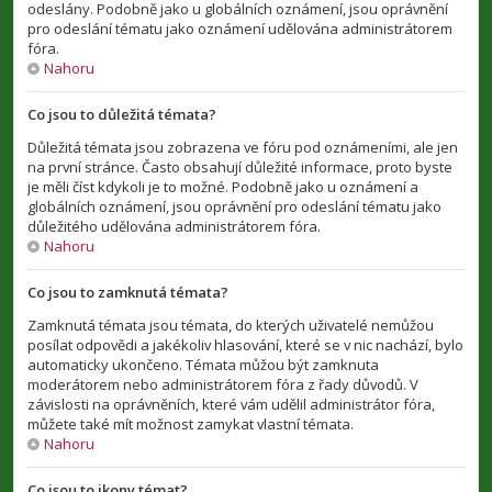
odeslány. Podobně jako u globálních oznámení, jsou oprávnění
pro odeslání tématu jako oznámení udělována administrátorem
fóra.
Nahoru
Co jsou to důležitá témata?
Důležitá témata jsou zobrazena ve fóru pod oznámeními, ale jen
na první stránce. Často obsahují důležité informace, proto byste
je měli číst kdykoli je to možné. Podobně jako u oznámení a
globálních oznámení, jsou oprávnění pro odeslání tématu jako
důležitého udělována administrátorem fóra.
Nahoru
Co jsou to zamknutá témata?
Zamknutá témata jsou témata, do kterých uživatelé nemůžou
posílat odpovědi a jakékoliv hlasování, které se v nic nachází, bylo
automaticky ukončeno. Témata můžou být zamknuta
moderátorem nebo administrátorem fóra z řady důvodů. V
závislosti na oprávněních, které vám udělil administrátor fóra,
můžete také mít možnost zamykat vlastní témata.
Nahoru
Co jsou to ikony témat?