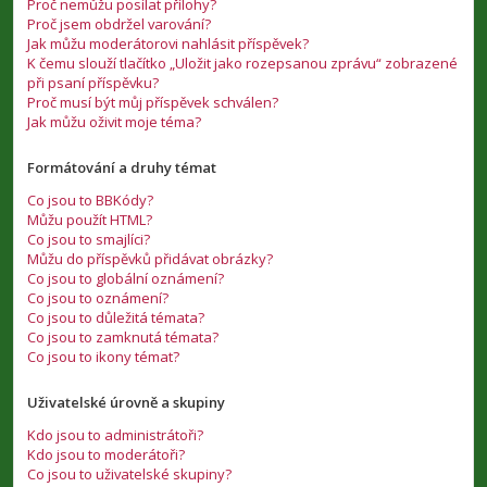
Proč nemůžu posílat přílohy?
Proč jsem obdržel varování?
Jak můžu moderátorovi nahlásit příspěvek?
K čemu slouží tlačítko „Uložit jako rozepsanou zprávu“ zobrazené
při psaní příspěvku?
Proč musí být můj příspěvek schválen?
Jak můžu oživit moje téma?
Formátování a druhy témat
Co jsou to BBKódy?
Můžu použít HTML?
Co jsou to smajlíci?
Můžu do příspěvků přidávat obrázky?
Co jsou to globální oznámení?
Co jsou to oznámení?
Co jsou to důležitá témata?
Co jsou to zamknutá témata?
Co jsou to ikony témat?
Uživatelské úrovně a skupiny
Kdo jsou to administrátoři?
Kdo jsou to moderátoři?
Co jsou to uživatelské skupiny?