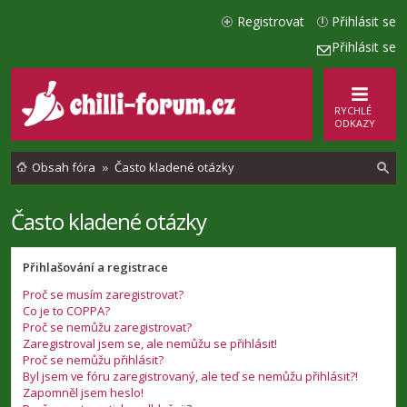
Registrovat
Přihlásit se
Přihlásit se
RYCHLÉ
ODKAZY
Obsah fóra
Často kladené otázky
Často kladené otázky
l
e
Přihlašování a registrace
d
Proč se musím zaregistrovat?
a
Co je to COPPA?
t
Proč se nemůžu zaregistrovat?
Zaregistroval jsem se, ale nemůžu se přihlásit!
Proč se nemůžu přihlásit?
Byl jsem ve fóru zaregistrovaný, ale teď se nemůžu přihlásit?!
Zapomněl jsem heslo!