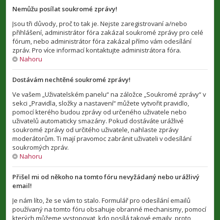
Nemůžu posílat soukromé zprávy!
Jsou tři důvody, proč to tak je. Nejste zaregistrovaní a/nebo
přihlášení, administrátor fóra zakázal soukromé zprávy pro celé
fórum, nebo administrátor fóra zakázal přímo vám odesílání
zpráv. Pro více informací kontaktujte administrátora fóra.
Nahoru
Dostávám nechtěné soukromé zprávy!
Ve vašem „Uživatelském panelu“ na záložce „Soukromé zprávy“ v
sekci „Pravidla, složky a nastavení“ můžete vytvořit pravidlo,
pomocí kterého budou zprávy od určeného uživatele nebo
uživatelů automaticky smazány. Pokud dostáváte urážlivé
soukromé zprávy od určitého uživatele, nahlaste zprávy
moderátorům. Ti mají pravomoc zabránit uživateli v odesílání
soukromých zpráv.
Nahoru
Přišel mi od někoho na tomto fóru nevyžádaný nebo urážlivý
email!
Je nám líto, že se vám to stalo. Formulář pro odesílání emailů
používaný na tomto fóru obsahuje obranné mechanismy, pomocí
kterých můžeme vystopovat, kdo posílá takové emaily, proto