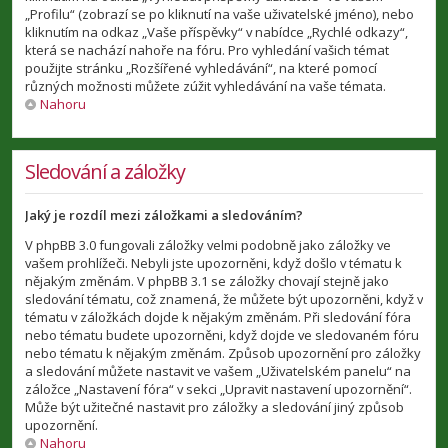
„Profilu“ (zobrazí se po kliknutí na vaše uživatelské jméno), nebo
kliknutím na odkaz „Vaše příspěvky“ v nabídce „Rychlé odkazy“,
která se nachází nahoře na fóru. Pro vyhledání vašich témat
použijte stránku „Rozšířené vyhledávání“, na které pomocí
různých možnosti můžete zúžit vyhledávání na vaše témata.
Nahoru
Sledování a záložky
Jaký je rozdíl mezi záložkami a sledováním?
V phpBB 3.0 fungovali záložky velmi podobně jako záložky ve
vašem prohlížeči. Nebyli jste upozorněni, když došlo v tématu k
nějakým změnám. V phpBB 3.1 se záložky chovají stejně jako
sledování tématu, což znamená, že můžete být upozorněni, když v
tématu v záložkách dojde k nějakým změnám. Při sledování fóra
nebo tématu budete upozorněni, když dojde ve sledovaném fóru
nebo tématu k nějakým změnám. Způsob upozornění pro záložky
a sledování můžete nastavit ve vašem „Uživatelském panelu“ na
záložce „Nastavení fóra“ v sekci „Upravit nastavení upozornění“.
Může být užitečné nastavit pro záložky a sledování jiný způsob
upozornění.
Nahoru