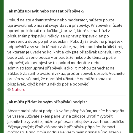
Jak můžu upravit nebo smazat příspěvek?
Pokud nejste administrátor nebo moderátor, můžete pouze
upravovat nebo mazat svoje vlastní příspěvky. Příspěvek můžete
upravit po kliknutí na tlačítko „Upravit“, které se nachází v
příslušném příspěvku. Někdy lze upravit příspěvek jen po
omezenou dobu po jeho odeslání. Pokud již někdo na příspěvek
odpověděl a vy se do tématu vrátíte, najdete pod ním krátký text,
ve kterém je uvedeno kolikrát a kdy jste příspěvek upravili. Toto
bude zobrazeno pouze v případě, že někdo do tématu pošle
odpověď, ale neobjeví se to, pokud moderátor nebo
administrátor upraví příspěvek, ačkoli ti mohou zanechat na
základě vlastního uvážení vzkaz, proč příspěvek upravili. Vezměte
prosím na vědomí, že normální uživatelé nemůžou smazat
příspěvek, když k němu někdo pošle odpověď.
Nahoru
Jak můžu přidat ke svým příspěvků podpis?
Abyste mohli přidat podpis k vašim příspěvkům, musíte ho nejdřív
ve vašem „Uživatelském panelu“ na záložce „Profil“ vytvořit.
Jakmile ho vytvoříte, můžete při psaní příspěvku zatrhnout políčko
Připojit podpis
, čímž váš podpis k příspěvku připojíte. Pomocí
možnosti „Připojit můj podpis ke všem mým příspěvkům“, kterou