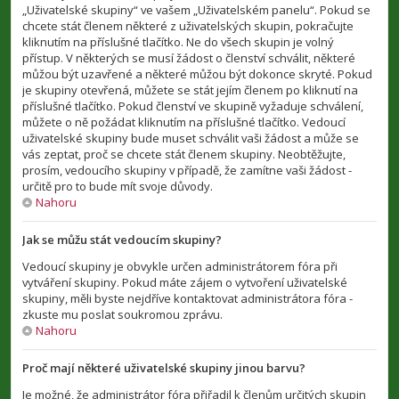
„Uživatelské skupiny“ ve vašem „Uživatelském panelu“. Pokud se
chcete stát členem některé z uživatelských skupin, pokračujte
kliknutím na příslušné tlačítko. Ne do všech skupin je volný
přístup. V některých se musí žádost o členství schválit, některé
můžou být uzavřené a některé můžou být dokonce skryté. Pokud
je skupiny otevřená, můžete se stát jejím členem po kliknutí na
příslušné tlačítko. Pokud členství ve skupině vyžaduje schválení,
můžete o ně požádat kliknutím na příslušné tlačítko. Vedoucí
uživatelské skupiny bude muset schválit vaši žádost a může se
vás zeptat, proč se chcete stát členem skupiny. Neobtěžujte,
prosím, vedoucího skupiny v případě, že zamítne vaši žádost -
určitě pro to bude mít svoje důvody.
Nahoru
Jak se můžu stát vedoucím skupiny?
Vedoucí skupiny je obvykle určen administrátorem fóra při
vytváření skupiny. Pokud máte zájem o vytvoření uživatelské
skupiny, měli byste nejdříve kontaktovat administrátora fóra -
zkuste mu poslat soukromou zprávu.
Nahoru
Proč mají některé uživatelské skupiny jinou barvu?
Je možné, že administrátor fóra přiřadil k členům určitých skupin