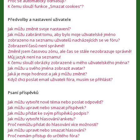
Proč se automaticky odhlašuji?
K čemu slouží funkce „Smazat cookies“?
Předvolby a nastavení uživatele
Jak můžu změnit svoje nastavení?
Jak můžu zabránit tomu, aby bylo moje uživatelské jméno
zobrazeno na seznamu uživatelů nacházejících se ve fóru?
Zobrazení časů není správné!
Změnil jsem časovou zónu, ale čas se stále nezobrazuje správně!
Můj jazyk není na seznamu!
K čemu slouží obrázky zobrazené u mého uživatelského jména?
Jak můžu u svého jména zobrazit avatar?
Jaká je moje hodnost a jak ji můžu změnit?
Když chci poslat email uživateli fóra, musím se přihlásit?
Psaní příspěvků
Jak můžu vytvořit nové téma nebo poslat odpověď?
Jak můžu upravit nebo smazat příspěvek?
Jak můžu přidat ke svým příspěvků podpis?
Jak můžu vytvořit hlasování/anketu?
Proč nemůžu přidat do hlasování více možností?
Jak můžu upravit nebo smazat hlasování?
Proč nemám přístup do určitého fóra?