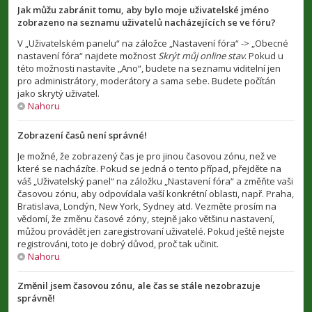
Jak můžu zabránit tomu, aby bylo moje uživatelské jméno
zobrazeno na seznamu uživatelů nacházejících se ve fóru?
V „Uživatelském panelu“ na záložce „Nastavení fóra“ -> „Obecné
nastavení fóra“ najdete možnost
Skrýt můj online stav
. Pokud u
této možnosti nastavíte „Ano“, budete na seznamu viditelní jen
pro administrátory, moderátory a sama sebe. Budete počítán
jako skrytý uživatel.
Nahoru
Zobrazení časů není správné!
Je možné, že zobrazený čas je pro jinou časovou zónu, než ve
které se nacházíte. Pokud se jedná o tento případ, přejděte na
váš „Uživatelský panel“ na záložku „Nastavení fóra“ a změňte vaši
časovou zónu, aby odpovídala vaší konkrétní oblasti, např. Praha,
Bratislava, Londýn, New York, Sydney atd. Vezměte prosím na
vědomí, že změnu časové zóny, stejně jako většinu nastavení,
můžou provádět jen zaregistrovaní uživatelé. Pokud ještě nejste
registrováni, toto je dobrý důvod, proč tak učinit.
Nahoru
Změnil jsem časovou zónu, ale čas se stále nezobrazuje
správně!