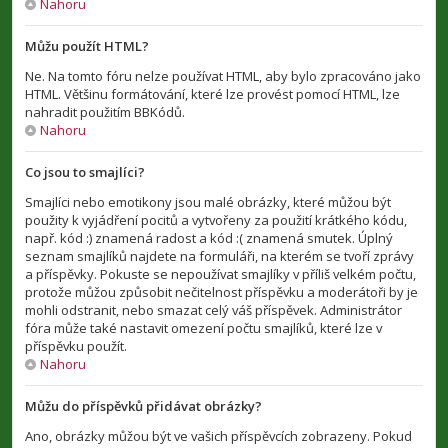
Nahoru
Můžu použít HTML?
Ne. Na tomto fóru nelze používat HTML, aby bylo zpracováno jako
HTML. Většinu formátování, které lze provést pomocí HTML, lze
nahradit použitím BBKódů.
Nahoru
Co jsou to smajlíci?
Smajlíci nebo emotikony jsou malé obrázky, které můžou být
použity k vyjádření pocitů a vytvořeny za použití krátkého kódu,
např. kód :) znamená radost a kód :( znamená smutek. Úplný
seznam smajlíků najdete na formuláři, na kterém se tvoří zprávy
a příspěvky. Pokuste se nepoužívat smajlíky v příliš velkém počtu,
protože můžou způsobit nečitelnost příspěvku a moderátoři by je
mohli odstranit, nebo smazat celý váš příspěvek. Administrátor
fóra může také nastavit omezení počtu smajlíků, které lze v
příspěvku použít.
Nahoru
Můžu do příspěvků přidávat obrázky?
Ano, obrázky můžou být ve vašich příspěvcích zobrazeny. Pokud