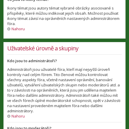
Ikony témat jsou autory témat vybrané obrázky asociované s
příspěvky, které můžou indikovat jejich obsah. Možnost používat
ikony témat závisí na oprávněních nastavených administrátorem
fóra.
Nahoru
Uživatelské úrovně a skupiny
Kdo jsou to administrátoři?
Administrátoři jsou uživatelé fóra, kteří mají nejvyšší úroveň
kontroly nad celým fórem. Tito členové můžou kontrolovat
všechny aspekty fóra, včetně nastavení oprávnění, banování
uživatelů, vytváření uživatelských skupin nebo moderátorů atd. a
to v závislosti na oprávněních, která jsou jim udělena majitelem
fóra nebo dalšími administrátory. Administrátoři také můžou mít
ve všech fórech úplné moderátorské schopnosti, opět v závislosti
na nastavení provedeném majitelem fóra nebo dalšími
administrátory.
Nahoru
Kdo jsou to moderátoři?