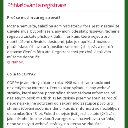
Přihlašování a registrace
Proč se musím zaregistrovat?
Možná nemusíte, záleží na administrátorovi fóra, jestli nastaví, že
uživatel musí být přihlášen, aby mohl odesílat příspěvky. Nicméně
registrací získáte přístup k dalším funkcím, které nejsou pro
nepřihlášené uživatele dostupné, jako je například možnost
použití vlastních avatarů, posílání soukromých zpráv a emailů
ostatním členům fóra atd. Registrace trvá jen chvíli a tak vám ji
můžeme doporučit.
Nahoru
Co je to COPPA?
COPPA je americký zákon z roku 1998 na ochranu soukromí
nezletilých na internetu. Tento zákon vyžaduje, aby webové
stránky, které mohou potenciálně shromažďovat informace od
nezletilých osob mladších 13 let, získaly písemný souhlas rodičů
nebo nějaké jiné potvrzení od zákonného zástupce povolující
shromažďování osobních identifikačních informací od nezletilých
osob mladších 13 let. Pokud si nejste jisti, jestli se toto týká vás,
jako někoho, kdo se zkouší zaregistrovat na webovou stránku,
nebo se to týká webové stránky, na kterou se zkoušíte