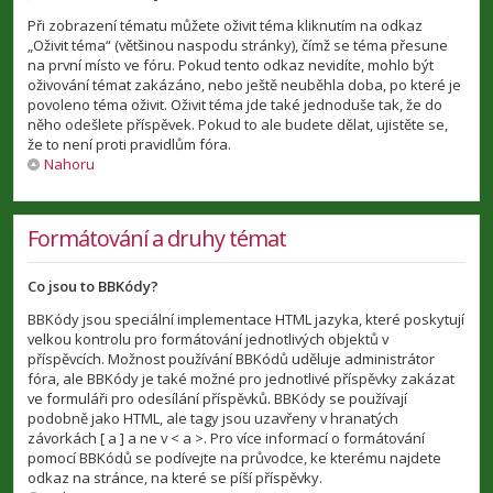
Při zobrazení tématu můžete oživit téma kliknutím na odkaz
„Oživit téma“ (většinou naspodu stránky), čímž se téma přesune
na první místo ve fóru. Pokud tento odkaz nevidíte, mohlo být
oživování témat zakázáno, nebo ještě neuběhla doba, po které je
povoleno téma oživit. Oživit téma jde také jednoduše tak, že do
něho odešlete příspěvek. Pokud to ale budete dělat, ujistěte se,
že to není proti pravidlům fóra.
Nahoru
Formátování a druhy témat
Co jsou to BBKódy?
BBKódy jsou speciální implementace HTML jazyka, které poskytují
velkou kontrolu pro formátování jednotlivých objektů v
příspěvcích. Možnost používání BBKódů uděluje administrátor
fóra, ale BBKódy je také možné pro jednotlivé příspěvky zakázat
ve formuláři pro odesílání příspěvků. BBKódy se používají
podobně jako HTML, ale tagy jsou uzavřeny v hranatých
závorkách [ a ] a ne v < a >. Pro více informací o formátování
pomocí BBKódů se podívejte na průvodce, ke kterému najdete
odkaz na stránce, na které se píší příspěvky.