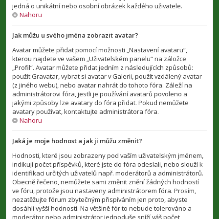
jedná o unikátní nebo osobní obrázek každého uživatele.
Nahoru
Jak můžu u svého jména zobrazit avatar?
Avatar můžete přidat pomocí možnosti „Nastavení avataru“,
kterou najdete ve vašem „Uživatelském panelu“ na záložce
„Profil“. Avatar můžete přidat jedním z následujících způsobů:
použít Gravatar, vybrat si avatar v Galerii, použít vzdálený avatar
(z jiného webu), nebo avatar nahrát do tohoto fóra. Záleží na
administrátorovi fóra, jestli je používání avatarů povoleno a
jakými způsoby lze avatary do fóra přidat. Pokud nemůžete
avatary používat, kontaktujte administrátora fóra.
Nahoru
Jaká je moje hodnost a jak ji můžu změnit?
Hodnosti, které jsou zobrazeny pod vaším uživatelským jménem,
indikují počet příspěvků, které jste do fóra odeslali, nebo slouží k
identifikaci určitých uživatelů např. moderátorů a administrátorů.
Obecně řečeno, nemůžete sami změnit znění žádných hodností
ve fóru, protože jsou nastaveny administrátorem fóra. Prosím,
nezatěžujte fórum zbytečným přispíváním jen proto, abyste
dosáhli vyšší hodnosti. Na většině fór to nebude tolerováno a
moderátor nebo administrátor jednoduše sníží váš počet