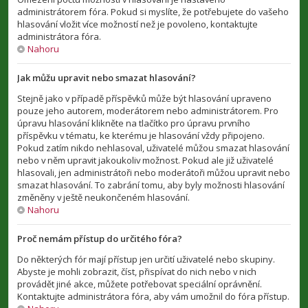
administrátorem fóra. Pokud si myslíte, že potřebujete do vašeho
hlasování vložit více možností než je povoleno, kontaktujte
administrátora fóra.
Nahoru
Jak můžu upravit nebo smazat hlasování?
Stejně jako v případě příspěvků může být hlasování upraveno
pouze jeho autorem, moderátorem nebo administrátorem. Pro
úpravu hlasování klikněte na tlačítko pro úpravu prvního
příspěvku v tématu, ke kterému je hlasování vždy připojeno.
Pokud zatím nikdo nehlasoval, uživatelé můžou smazat hlasování
nebo v něm upravit jakoukoliv možnost. Pokud ale již uživatelé
hlasovali, jen administrátoři nebo moderátoři můžou upravit nebo
smazat hlasování. To zabrání tomu, aby byly možnosti hlasování
změněny v ještě neukončeném hlasování.
Nahoru
Proč nemám přístup do určitého fóra?
Do některých fór mají přístup jen určití uživatelé nebo skupiny.
Abyste je mohli zobrazit, číst, přispívat do nich nebo v nich
provádět jiné akce, můžete potřebovat speciální oprávnění.
Kontaktujte administrátora fóra, aby vám umožnil do fóra přístup.