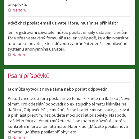
příspěvků.
Nahoru
Když chci poslat email uživateli fóra, musím se přihlásit?
Jen registrovaní uživatelé můžou posílat emaily ostatním členům
fóra přes vestavěný formulář a to jen v případě, že administrátor
tuto funkci povolil. Je to z důvodu zabránění zneužití emailového
systému anonymními uživateli.
Nahoru
Psaní příspěvků
Jak můžu vytvořit nové téma nebo poslat odpověď?
Pokud chcete do fóra poslat nové téma, klikněte na tlačítko „Nové
téma“. Pro odeslání odpovědi do existujícího tématu klikněte na
tlačítko „Odpovědět“. Je možné, že se budete muset zaregistrovat
a přihlásit předtím, než budete moci posílat příspěvky. Naspodu
každého fóra a tématu můžete najít seznam oprávnění, které v
konkrétním fóru a tématu máte. Například: „Můžete posílat nová
témata“, „Můžete posílat přílohy“ atd.
Nahoru