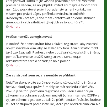
zaregistrovat, kontaktujte vašeho právního poradce. Vezměte
prosím na vědomí, že ani phpBB Limited ani majitelé tohoto fóra
nemůžou poskytovat právní poradenství a není kontaktním
místem pro právní zájmy jakéhokoliv druhu, kromě těch
uvedených v otázce „Koho mám kontaktovat ohledně stížnosti
a/nebo právních záležitostí týkajících se tohoto fóra?“.
Nahoru
Proč se nemůžu zaregistrovat?
Je možné, že administrátor fóra zakázal registrace, aby zabránil
novým návštěvníkům, aby se stali členy fóra. Administrátor mohl
také zakázat vaši IP adresu nebo používání uživatelského jména,
pomocí kterého se snažíš zaregistrovat. Kontaktujte
administrátora fóra a požádejte ho o pomoc.
Nahoru
Zaregistroval jsem se, ale nemůžu se přihlásit!
Nejdříve zkontrolujte správnost vašeho uživatelského jména a
hesla. Pokud jsou správné, mohly se stát následující dvě věci.
Pokud je ve fóru povolena registrace v souladu s americkým
zákonem na ochranu soukromí nezletilých na internetu COPPA a
vy jste během registrace zadali, že ještě nemáte třináct let, budete
muset postupovat podle instrukcí, které jste obdrželi emailem. Na