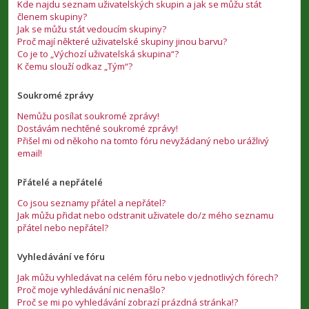
Kde najdu seznam uživatelských skupin a jak se můžu stát
členem skupiny?
Jak se můžu stát vedoucím skupiny?
Proč mají některé uživatelské skupiny jinou barvu?
Co je to „Výchozí uživatelská skupina“?
K čemu slouží odkaz „Tým“?
Soukromé zprávy
Nemůžu posílat soukromé zprávy!
Dostávám nechtěné soukromé zprávy!
Přišel mi od někoho na tomto fóru nevyžádaný nebo urážlivý
email!
Přátelé a nepřátelé
Co jsou seznamy přátel a nepřátel?
Jak můžu přidat nebo odstranit uživatele do/z mého seznamu
přátel nebo nepřátel?
Vyhledávání ve fóru
Jak můžu vyhledávat na celém fóru nebo v jednotlivých fórech?
Proč moje vyhledávání nic nenašlo?
Proč se mi po vyhledávání zobrazí prázdná stránka!?