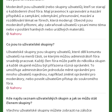
Moderátoři jsou uživatelé (nebo skupiny uživatelů), kteří se starají
o každodenní chod fóra. Mají pravomoc k upravování a mazání
příspěvků a zamykání, odemykání, přesunování, mazání a
rozdělování témat ve fórech, která moderují. Obecně jsou
moderátoři přítomni, aby zabraňovali uživatelů v psaní mimo téma
nebo v posílání hanlivých nebo urážlivých materiálů.
Nahoru
Co jsou to uživatelské skupiny?
Uživatelské skupiny jsou skupiny uživatelů, které dělí komunitu
uživatelů na menší části, se kterými můžou administrátoři fóra
snadněji pracovat. Každý člen fóra může patřit do několika skupin
a každé skupině můžou být přiřazena různá oprávnění. To
umožňuje administrátorům jednoduše měnit oprávnění pro
mnoho uživatelů najednou, například změnit oprávnění pro
moderátory, nebo povolit uživatelům přístup do soukromého
fóra.
Nahoru
Kde najdu seznam uživatelských skupin a jak se můžu stát
členem skupiny?
Všechny uživatelské skupiny můžete zobrazit na záložce