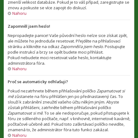
zmenší velikost databáze. Pokud je to váš případ, zaregistrujte se
znovu a pokuste se více zapojit do diskuzí.
Nahoru
Zapomněl jsem heslo!
Nepropadejte panice! Vaše původní heslo nelze sice získat zpět,
ale můžete ho jednoduše resetovat. Přejděte na přihlašovací
stránku a klikněte na odkaz
Zapomněl/a jsem heslo
. Postupujte
podle instrukcí a brzy se opět budete moci přihlásit.
Pokud nebudete moci resetovat vaše heslo, kontaktujte
administrátora fóra.
Nahoru
Proč se automaticky odhlašuji?
Pokud nezatrhnete během přihlašování políčko
Zapamatovat si
mě
zůstanete na fóru přihlášen jen po přednastavený čas. To
slouží k zabránění zneužití vašeho účtu někým jiným. Abyste
zůstali přihlášeni, zatrhněte během přihlašování políčko
Zapamatovat si mě
. To se ale nedoporučuje, pokud přistupujete k
fóru ze sdíleného počítače, např. v knihovně, internetové kavárně,
počítačové učebně atd. Pokud toto zaškrtávací políčko nevidíte,
znamená to, že administrátor fóra tuto funkci zakázal.
Nahoru