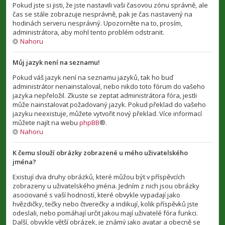
Pokud jste si jisti, že jste nastavili vaši časovou zónu správně, ale
čas se stále zobrazuje nesprávně, pak je čas nastavený na
hodinách serveru nesprávný. Upozorněte na to, prosím,
administrátora, aby mohl tento problém odstranit.
Nahoru
Můj jazyk není na seznamu!
Pokud váš jazyk není na seznamu jazyků, tak ho buď
administrátor nenainstaloval, nebo nikdo toto fórum do vašeho
jazyka nepřeložil. Zkuste se zeptat administrátora fóra, jestli
může nainstalovat požadovaný jazyk. Pokud překlad do vašeho
jazyku neexistuje, můžete vytvořit nový překlad. Více informací
můžete najít na webu
phpBB
®.
Nahoru
K čemu slouží obrázky zobrazené u mého uživatelského
jména?
Existují dva druhy obrázků, které můžou být v příspěvcích
zobrazeny u uživatelského jména. Jedním z nich jsou obrázky
asociované s vaší hodností, které obvykle vypadají jako
hvězdičky, tečky nebo čtverečky a indikují, kolik příspěvků jste
odeslali, nebo pomáhají určit jakou mají uživatelé fóra funkci.
Další, obvykle větší obrázek, je známý jako avatar a obecně se