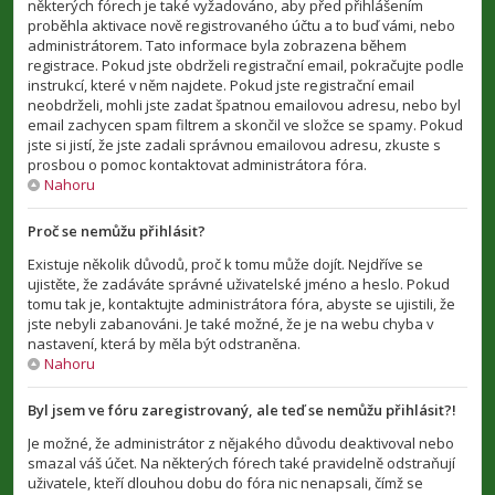
některých fórech je také vyžadováno, aby před přihlášením
proběhla aktivace nově registrovaného účtu a to buď vámi, nebo
administrátorem. Tato informace byla zobrazena během
registrace. Pokud jste obdrželi registrační email, pokračujte podle
instrukcí, které v něm najdete. Pokud jste registrační email
neobdrželi, mohli jste zadat špatnou emailovou adresu, nebo byl
email zachycen spam filtrem a skončil ve složce se spamy. Pokud
jste si jistí, že jste zadali správnou emailovou adresu, zkuste s
prosbou o pomoc kontaktovat administrátora fóra.
Nahoru
Proč se nemůžu přihlásit?
Existuje několik důvodů, proč k tomu může dojít. Nejdříve se
ujistěte, že zadáváte správné uživatelské jméno a heslo. Pokud
tomu tak je, kontaktujte administrátora fóra, abyste se ujistili, že
jste nebyli zabanováni. Je také možné, že je na webu chyba v
nastavení, která by měla být odstraněna.
Nahoru
Byl jsem ve fóru zaregistrovaný, ale teď se nemůžu přihlásit?!
Je možné, že administrátor z nějakého důvodu deaktivoval nebo
smazal váš účet. Na některých fórech také pravidelně odstraňují
uživatele, kteří dlouhou dobu do fóra nic nenapsali, čímž se