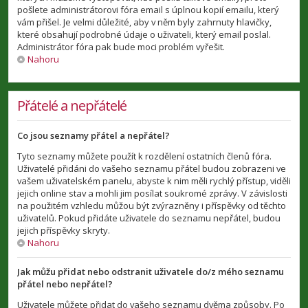
pošlete administrátorovi fóra email s úplnou kopií emailu, který
vám přišel. Je velmi důležité, aby v něm byly zahrnuty hlavičky,
které obsahují podrobné údaje o uživateli, který email poslal.
Administrátor fóra pak bude moci problém vyřešit.
Nahoru
Přátelé a nepřátelé
Co jsou seznamy přátel a nepřátel?
Tyto seznamy můžete použít k rozdělení ostatních členů fóra.
Uživatelé přidáni do vašeho seznamu přátel budou zobrazeni ve
vašem uživatelském panelu, abyste k nim měli rychlý přístup, viděli
jejich online stav a mohli jim posílat soukromé zprávy. V závislosti
na použitém vzhledu můžou být zvýrazněny i příspěvky od těchto
uživatelů. Pokud přidáte uživatele do seznamu nepřátel, budou
jejich příspěvky skryty.
Nahoru
Jak můžu přidat nebo odstranit uživatele do/z mého seznamu
přátel nebo nepřátel?
Uživatele můžete přidat do vašeho seznamu dvěma způsoby. Po