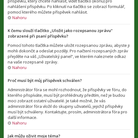
příspěvku, který chcete nahlásit, vidět tlačítko (ikonu) pro
nahlášení příspěvku. Po kliknutí na tlačítko se zobrazí formulář,
pomocí kterého můžete příspěvek nahlásit.
Nahoru
K čemu slouží tlačítko „Uložit jako rozepsanou zprávu“
zobrazené při psaní příspěvku?
Pomocí tohoto tlačítka můžete uložit rozepsanou zprávu, abyste ji
mohli dokončit a odeslat později. Pro načtení rozepsaných zpráv
přejděte na váš „Uživatelský panel“, ve kterém naleznete odkaz
na vaše rozepsané zprávy.
Nahoru
Proč musí být můj příspěvek schválen?
Administrátor fóra se mohl rozhodnout, že příspěvky ve fóru, do
kterého přispíváte, musí být prohlédnuty předtím, než je budou
moci zobrazit ostatní uživatelé. Je také možné, že vás
administrátor fóra vložil do skupiny uživatelů, jejichž příspěvky
musí být schváleny. Kontaktujte, prosím, administrátora fóra pro
další informace.
Nahoru
Jak můžu oživit moje téma?