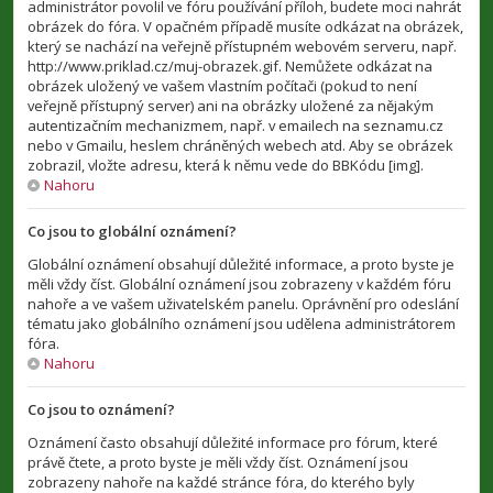
administrátor povolil ve fóru používání příloh, budete moci nahrát
obrázek do fóra. V opačném případě musíte odkázat na obrázek,
který se nachází na veřejně přístupném webovém serveru, např.
http://www.priklad.cz/muj-obrazek.gif. Nemůžete odkázat na
obrázek uložený ve vašem vlastním počítači (pokud to není
veřejně přístupný server) ani na obrázky uložené za nějakým
autentizačním mechanizmem, např. v emailech na seznamu.cz
nebo v Gmailu, heslem chráněných webech atd. Aby se obrázek
zobrazil, vložte adresu, která k němu vede do BBKódu [img].
Nahoru
Co jsou to globální oznámení?
Globální oznámení obsahují důležité informace, a proto byste je
měli vždy číst. Globální oznámení jsou zobrazeny v každém fóru
nahoře a ve vašem uživatelském panelu. Oprávnění pro odeslání
tématu jako globálního oznámení jsou udělena administrátorem
fóra.
Nahoru
Co jsou to oznámení?
Oznámení často obsahují důležité informace pro fórum, které
právě čtete, a proto byste je měli vždy číst. Oznámení jsou
zobrazeny nahoře na každé stránce fóra, do kterého byly