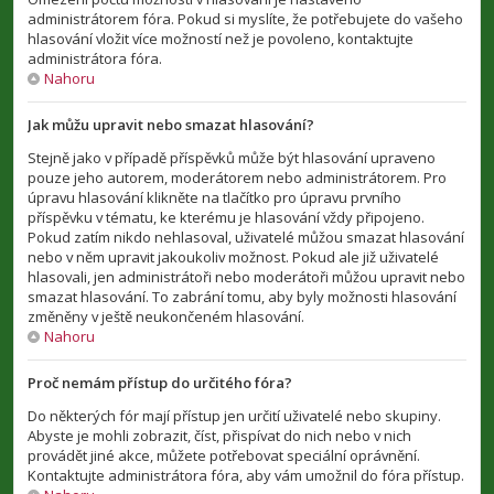
administrátorem fóra. Pokud si myslíte, že potřebujete do vašeho
hlasování vložit více možností než je povoleno, kontaktujte
administrátora fóra.
Nahoru
Jak můžu upravit nebo smazat hlasování?
Stejně jako v případě příspěvků může být hlasování upraveno
pouze jeho autorem, moderátorem nebo administrátorem. Pro
úpravu hlasování klikněte na tlačítko pro úpravu prvního
příspěvku v tématu, ke kterému je hlasování vždy připojeno.
Pokud zatím nikdo nehlasoval, uživatelé můžou smazat hlasování
nebo v něm upravit jakoukoliv možnost. Pokud ale již uživatelé
hlasovali, jen administrátoři nebo moderátoři můžou upravit nebo
smazat hlasování. To zabrání tomu, aby byly možnosti hlasování
změněny v ještě neukončeném hlasování.
Nahoru
Proč nemám přístup do určitého fóra?
Do některých fór mají přístup jen určití uživatelé nebo skupiny.
Abyste je mohli zobrazit, číst, přispívat do nich nebo v nich
provádět jiné akce, můžete potřebovat speciální oprávnění.
Kontaktujte administrátora fóra, aby vám umožnil do fóra přístup.