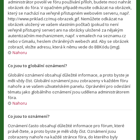
administrátor povolil ve fóru používání příloh, budete moci nahrát
obrázek do fóra. V opačném případě musíte odkázat na obrázek,
který se nachází na veřejně přístupném webovém serveru, např.
http://www.priklad.cz/muj-obrazek.gif. Nemůžete odkázat na
obrázek uložený ve vašem vlastním počítači (pokud to není
veřejně přístupný server) ani na obrázky uložené za nějakým
autentizačním mechanizmem, např. v emailech na seznamu.cz
nebo v Gmailu, heslem chráněných webech atd. Aby se obrázek
zobrazil, vložte adresu, která k němu vede do BBKódu [img].
Nahoru
Co jsou to globální oznámení?
Globální oznámení obsahují důležité informace, a proto byste je
měli vždy číst. Globální oznámení jsou zobrazeny v každém fóru
nahoře a ve vašem uživatelském panelu. Oprávnění pro odeslání
tématu jako globálního oznámení jsou udělena administrátorem
fóra.
Nahoru
Co jsou to oznámení?
Oznámení často obsahují důležité informace pro fórum, které
právě čtete, a proto byste je měli vždy číst. Oznámení jsou
zobrazeny nahoře na každé stránce fóra, do kterého byly