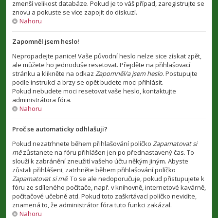
zmenší velikost databáze. Pokud je to váš případ, zaregistrujte se
znovu a pokuste se více zapojit do diskuzí.
Nahoru
Zapomněl jsem heslo!
Nepropadejte panice! Vaše původní heslo nelze sice získat zpět,
ale můžete ho jednoduše resetovat. Přejděte na přihlašovací
stránku a klikněte na odkaz
Zapomněl/a jsem heslo
. Postupujte
podle instrukcí a brzy se opět budete moci přihlásit.
Pokud nebudete moci resetovat vaše heslo, kontaktujte
administrátora fóra.
Nahoru
Proč se automaticky odhlašuji?
Pokud nezatrhnete během přihlašování políčko
Zapamatovat si
mě
zůstanete na fóru přihlášen jen po přednastavený čas. To
slouží k zabránění zneužití vašeho účtu někým jiným. Abyste
zůstali přihlášeni, zatrhněte během přihlašování políčko
Zapamatovat si mě
. To se ale nedoporučuje, pokud přistupujete k
fóru ze sdíleného počítače, např. v knihovně, internetové kavárně,
počítačové učebně atd. Pokud toto zaškrtávací políčko nevidíte,
znamená to, že administrátor fóra tuto funkci zakázal.
Nahoru