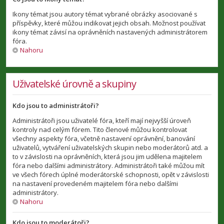
Ikony témat jsou autory témat vybrané obrázky asociované s
příspěvky, které můžou indikovat jejich obsah. Možnost používat
ikony témat závisí na oprávněních nastavených administrátorem
fóra.
Nahoru
Uživatelské úrovně a skupiny
Kdo jsou to administrátoři?
Administrátoři jsou uživatelé fóra, kteří mají nejvyšší úroveň
kontroly nad celým fórem. Tito členové můžou kontrolovat
všechny aspekty fóra, včetně nastavení oprávnění, banování
uživatelů, vytváření uživatelských skupin nebo moderátorů atd. a
to v závislosti na oprávněních, která jsou jim udělena majitelem
fóra nebo dalšími administrátory. Administrátoři také můžou mít
ve všech fórech úplné moderátorské schopnosti, opět v závislosti
na nastavení provedeném majitelem fóra nebo dalšími
administrátory.
Nahoru
Kdo jsou to moderátoři?