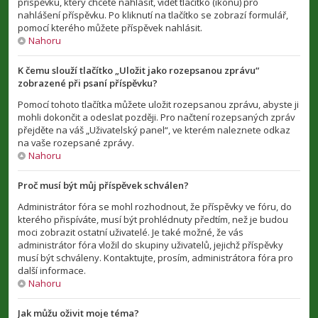
příspěvku, který chcete nahlásit, vidět tlačítko (ikonu) pro
nahlášení příspěvku. Po kliknutí na tlačítko se zobrazí formulář,
pomocí kterého můžete příspěvek nahlásit.
Nahoru
K čemu slouží tlačítko „Uložit jako rozepsanou zprávu“
zobrazené při psaní příspěvku?
Pomocí tohoto tlačítka můžete uložit rozepsanou zprávu, abyste ji
mohli dokončit a odeslat později. Pro načtení rozepsaných zpráv
přejděte na váš „Uživatelský panel“, ve kterém naleznete odkaz
na vaše rozepsané zprávy.
Nahoru
Proč musí být můj příspěvek schválen?
Administrátor fóra se mohl rozhodnout, že příspěvky ve fóru, do
kterého přispíváte, musí být prohlédnuty předtím, než je budou
moci zobrazit ostatní uživatelé. Je také možné, že vás
administrátor fóra vložil do skupiny uživatelů, jejichž příspěvky
musí být schváleny. Kontaktujte, prosím, administrátora fóra pro
další informace.
Nahoru
Jak můžu oživit moje téma?