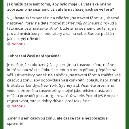
Jak můžu zabránit tomu, aby bylo moje uživatelské jméno
zobrazeno na seznamu uživatelů nacházejících se ve fóru?
V „Uživatelském panelu“ na záložce „Nastavení fóra“ -> „Obecné
nastavení fóra“ najdete možnost
Skrýt můj online stav
. Pokud u
této možnosti nastavíte „Ano“, budete na seznamu viditelní jen
pro administrátory, moderátory a sama sebe. Budete počítán
jako skrytý uživatel.
Nahoru
Zobrazení časů není správné!
Je možné, že zobrazený čas je pro jinou časovou zónu, než ve
které se nacházíte. Pokud se jedná o tento případ, přejděte na
váš „Uživatelský panel“ na záložku „Nastavení fóra“ a změňte vaši
časovou zónu, aby odpovídala vaší konkrétní oblasti, např. Praha,
Bratislava, Londýn, New York, Sydney atd. Vezměte prosím na
vědomí, že změnu časové zóny, stejně jako většinu nastavení,
můžou provádět jen zaregistrovaní uživatelé. Pokud ještě nejste
registrováni, toto je dobrý důvod, proč tak učinit.
Nahoru
Změnil jsem časovou zónu, ale čas se stále nezobrazuje
správně!