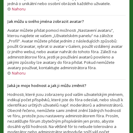
jedná o unikátní nebo osobní obrázek každého uživatele.
Nahoru
Jak můžu u svého jména zobrazit avatar?
Avatar můžete přidat pomocí možnosti „Nastavení avataru“,
kterou najdete ve vašem „Uživatelském panelu“ na záložce
„Profil“. Avatar můžete přidat jedním z následujících způsobů:
použít Gravatar, vybrat si avatar v Galerii, použít vzdálený avatar
(z jiného webu), nebo avatar nahrát do tohoto fóra. Záleží na
administrátorovi fóra, jestli je používání avatarů povoleno a
jakými způsoby lze avatary do fóra přidat. Pokud nemůžete
avatary používat, kontaktujte administrátora fóra.
Nahoru
Jaká je moje hodnost a jak ji můžu změnit?
Hodnosti, které jsou zobrazeny pod vaším uživatelským jménem,
indikují počet příspěvků, které jste do fóra odeslali, nebo slouží k
identifikaci určitých uživatelů např. moderátorů a administrátorů.
Obecně řečeno, nemůžete sami změnit znění žádných hodností
ve fóru, protože jsou nastaveny administrátorem fóra. Prosím,
nezatěžujte fórum zbytečným přispíváním jen proto, abyste
dosáhli vyšší hodnosti. Na většině fór to nebude tolerováno a
moderátor nebo administrátor jednoduše sníží váš počet