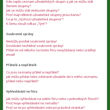
Kde najdu seznam uživatelských skupin a jak se můžu stát
členem skupiny?
Jak se můžu stát vedoucím skupiny?
Proč mají některé uživatelské skupiny jinou barvu?
Co je to „Výchozí uživatelská skupina“?
K čemu slouží odkaz „Tým“?
Soukromé zprávy
Nemůžu posílat soukromé zprávy!
Dostávám nechtěné soukromé zprávy!
Přišel mi od někoho na tomto fóru nevyžádaný nebo urážlivý
email!
Přátelé a nepřátelé
Co jsou seznamy přátel a nepřátel?
Jak můžu přidat nebo odstranit uživatele do/z mého seznamu
přátel nebo nepřátel?
Vyhledávání ve fóru
Jak můžu vyhledávat na celém fóru nebo v jednotlivých fórech?
Proč moje vyhledávání nic nenašlo?
Proč se mi po vyhledávání zobrazí prázdná stránka!?