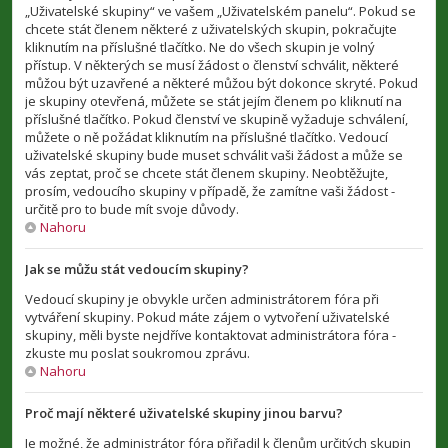
„Uživatelské skupiny“ ve vašem „Uživatelském panelu“. Pokud se
chcete stát členem některé z uživatelských skupin, pokračujte
kliknutím na příslušné tlačítko. Ne do všech skupin je volný
přístup. V některých se musí žádost o členství schválit, některé
můžou být uzavřené a některé můžou být dokonce skryté. Pokud
je skupiny otevřená, můžete se stát jejím členem po kliknutí na
příslušné tlačítko. Pokud členství ve skupině vyžaduje schválení,
můžete o ně požádat kliknutím na příslušné tlačítko. Vedoucí
uživatelské skupiny bude muset schválit vaši žádost a může se
vás zeptat, proč se chcete stát členem skupiny. Neobtěžujte,
prosím, vedoucího skupiny v případě, že zamítne vaši žádost -
určitě pro to bude mít svoje důvody.
Nahoru
Jak se můžu stát vedoucím skupiny?
Vedoucí skupiny je obvykle určen administrátorem fóra při
vytváření skupiny. Pokud máte zájem o vytvoření uživatelské
skupiny, měli byste nejdříve kontaktovat administrátora fóra -
zkuste mu poslat soukromou zprávu.
Nahoru
Proč mají některé uživatelské skupiny jinou barvu?
Je možné, že administrátor fóra přiřadil k členům určitých skupin