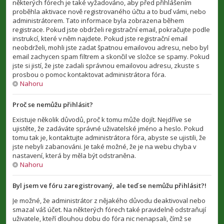
některých fórech je také vyžadováno, aby před přihlášením
proběhla aktivace nově registrovaného účtu a to buď vámi, nebo
administrátorem. Tato informace byla zobrazena během
registrace. Pokud jste obdrželi registrační email, pokračujte podle
instrukcí, které v něm najdete. Pokud jste registrační email
neobdrželi, mohli jste zadat špatnou emailovou adresu, nebo byl
email zachycen spam filtrem a skončil ve složce se spamy. Pokud
jste si jistí, že jste zadali správnou emailovou adresu, zkuste s
prosbou o pomoc kontaktovat administrátora fóra.
Nahoru
Proč se nemůžu přihlásit?
Existuje několik důvodů, proč k tomu může dojít. Nejdříve se
ujistěte, že zadáváte správné uživatelské jméno a heslo. Pokud
tomu tak je, kontaktujte administrátora fóra, abyste se ujistili, že
jste nebyli zabanováni. Je také možné, že je na webu chyba v
nastavení, která by měla být odstraněna.
Nahoru
Byl jsem ve fóru zaregistrovaný, ale teď se nemůžu přihlásit?!
Je možné, že administrátor z nějakého důvodu deaktivoval nebo
smazal váš účet. Na některých fórech také pravidelně odstraňují
uživatele, kteří dlouhou dobu do fóra nic nenapsali, čímž se