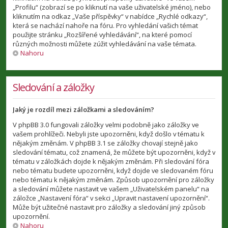
„Profilu“ (zobrazí se po kliknutí na vaše uživatelské jméno), nebo
kliknutím na odkaz „Vaše příspěvky“ v nabídce „Rychlé odkazy“,
která se nachází nahoře na fóru. Pro vyhledání vašich témat
použijte stránku „Rozšířené vyhledávání“, na které pomocí
různých možnosti můžete zúžit vyhledávání na vaše témata.
Nahoru
Sledování a záložky
Jaký je rozdíl mezi záložkami a sledováním?
V phpBB 3.0 fungovali záložky velmi podobně jako záložky ve
vašem prohlížeči. Nebyli jste upozorněni, když došlo v tématu k
nějakým změnám. V phpBB 3.1 se záložky chovají stejně jako
sledování tématu, což znamená, že můžete být upozorněni, když v
tématu v záložkách dojde k nějakým změnám. Při sledování fóra
nebo tématu budete upozorněni, když dojde ve sledovaném fóru
nebo tématu k nějakým změnám. Způsob upozornění pro záložky
a sledování můžete nastavit ve vašem „Uživatelském panelu“ na
záložce „Nastavení fóra“ v sekci „Upravit nastavení upozornění“.
Může být užitečné nastavit pro záložky a sledování jiný způsob
upozornění.
Nahoru