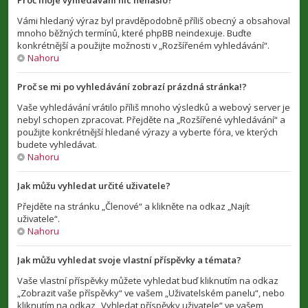
Proč moje vyhledávání nic nenašlo?
Vámi hledaný výraz byl pravděpodobně příliš obecný a obsahoval
mnoho běžných termínů, které phpBB neindexuje. Buďte
konkrétnější a použijte možnosti v „Rozšířeném vyhledávání“.
Nahoru
Proč se mi po vyhledávání zobrazí prázdná stránka!?
Vaše vyhledávání vrátilo příliš mnoho výsledků a webový server je
nebyl schopen zpracovat. Přejděte na „Rozšířené vyhledávání“ a
použijte konkrétnější hledané výrazy a vyberte fóra, ve kterých
budete vyhledávat.
Nahoru
Jak můžu vyhledat určité uživatele?
Přejděte na stránku „Členové“ a klikněte na odkaz „Najít
uživatele“.
Nahoru
Jak můžu vyhledat svoje vlastní příspěvky a témata?
Vaše vlastní příspěvky můžete vyhledat buď kliknutím na odkaz
„Zobrazit vaše příspěvky“ ve vašem „Uživatelském panelu“, nebo
kliknutím na odkaz „Vyhledat příspěvky uživatele“ ve vašem