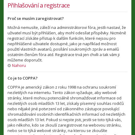
Přihlašování a registrace
Proč se musím zaregistrovat?
Možná nemusíte, záleží na administrátorovi fóra, jestli nastaví, že
uživatel musí být přihlášen, aby mohl odesílat příspěvky. Nicméně
registrací získáte přístup k dalším funkcím, které nejsou pro
nepřihlášené uživatele dostupné, jako je například možnost
použití vlastních avatarů, posílání soukromých zpráv a emailů
ostatním členům fóra atd. Registrace trvá jen chvíli a tak vám ji
můžeme doporučit.
Nahoru
Co je to COPPA?
COPPA je americký zákon z roku 1998 na ochranu soukromí
nezletilých na internetu. Tento zákon vyžaduje, aby webové
stránky, které mohou potenciálně shromažďovat informace od
nezletilých osob mladších 13 let, získaly písemný souhlas rodičů
nebo nějaké jiné potvrzení od zákonného zástupce povolující
shromažďování osobních identifikačních informací od nezletilých
osob mladších 13 let. Pokud si nejste jisti, jestli se toto týká vás,
jako někoho, kdo se zkouší zaregistrovat na webovou stránku,
nebo se to týká webové stránky, na kterou se zkoušíte