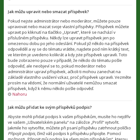
Jak můžu upravit nebo smazat příspěvek?
Pokud nejste administrátor nebo moderátor, můžete pouze
upravovat nebo mazat svoje vlastní příspěvky. Příspěvek můžete
upravit po kliknutí na tlačítko „Upravit“, které se nachází v
příslušném příspěvku. Někdy lze upravit příspěvek jen po
omezenou dobu po jeho odeslání. Pokud již někdo na příspěvek
odpověděl a vy se do tématu vrátíte, najdete pod ním krátký text,
ve kterém je uvedeno kolikrát a kdy jste příspěvek upravili. Toto
bude zobrazeno pouze v případě, že někdo do tématu pošle
odpověď, ale neobjeví se to, pokud moderátor nebo
administrátor upraví příspěvek, ačkoli ti mohou zanechat na
základě vlastního uvážení vzkaz, proč příspěvek upravili. Vezměte
prosím na vědomí, že normální uživatelé nemůžou smazat
příspěvek, když k němu někdo pošle odpověď.
Nahoru
Jak můžu přidat ke svým příspěvků podpis?
Abyste mohli přidat podpis k vašim příspěvkům, musíte ho nejdřív
ve vašem „Uživatelském panelu“ na záložce „Profil“ vytvořit.
Jakmile ho vytvoříte, můžete při psaní příspěvku zatrhnout políčko
Připojit podpis
, čímž váš podpis k příspěvku připojíte. Pomocí
možnosti „Připojit můj podpis ke všem mým příspěvkům“, kterou