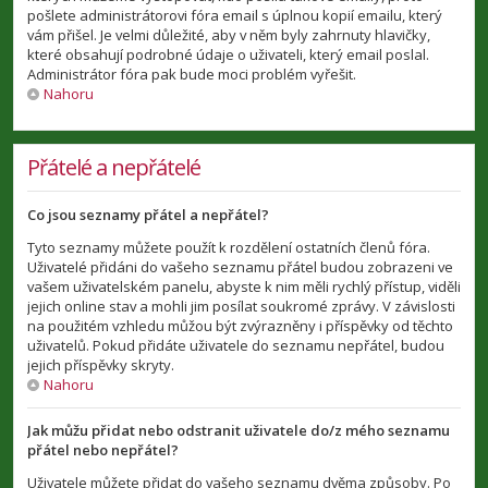
pošlete administrátorovi fóra email s úplnou kopií emailu, který
vám přišel. Je velmi důležité, aby v něm byly zahrnuty hlavičky,
které obsahují podrobné údaje o uživateli, který email poslal.
Administrátor fóra pak bude moci problém vyřešit.
Nahoru
Přátelé a nepřátelé
Co jsou seznamy přátel a nepřátel?
Tyto seznamy můžete použít k rozdělení ostatních členů fóra.
Uživatelé přidáni do vašeho seznamu přátel budou zobrazeni ve
vašem uživatelském panelu, abyste k nim měli rychlý přístup, viděli
jejich online stav a mohli jim posílat soukromé zprávy. V závislosti
na použitém vzhledu můžou být zvýrazněny i příspěvky od těchto
uživatelů. Pokud přidáte uživatele do seznamu nepřátel, budou
jejich příspěvky skryty.
Nahoru
Jak můžu přidat nebo odstranit uživatele do/z mého seznamu
přátel nebo nepřátel?
Uživatele můžete přidat do vašeho seznamu dvěma způsoby. Po