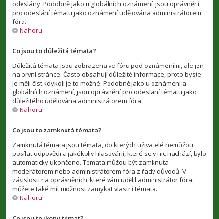
odeslány. Podobně jako u globálních oznámení, jsou oprávnění
pro odeslání tématu jako oznámení udělována administrátorem
fóra.
Nahoru
Co jsou to důležitá témata?
Důležitá témata jsou zobrazena ve fóru pod oznámeními, ale jen
na první stránce. Často obsahují důležité informace, proto byste
je měli číst kdykoli je to možné. Podobně jako u oznámení a
globálních oznámení, jsou oprávnění pro odeslání tématu jako
důležitého udělována administrátorem fóra.
Nahoru
Co jsou to zamknutá témata?
Zamknutá témata jsou témata, do kterých uživatelé nemůžou
posílat odpovědi a jakékoliv hlasování, které se v nic nachází, bylo
automaticky ukončeno. Témata můžou být zamknuta
moderátorem nebo administrátorem fóra z řady důvodů. V
závislosti na oprávněních, které vám udělil administrátor fóra,
můžete také mít možnost zamykat vlastní témata.
Nahoru
Co jsou to ikony témat?