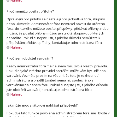
Nahoru
Proč nemůžu posílat přílohy?
Oprávnění pro přílohy se nastavují pro jednotlivá fóra, skupiny
nebo uživatele. Administrátor fóra nemusel povolit do určitého
fóra, do kterého můžete posílat příspěvky, přidávat přílohy, nebo
možná, že posílat přílohy můžou jen určité skupiny, do kterých
nepatříte. Pokud si nejste jisti, z jakého důvodu nemůžete k
příspěvkům přidávat přílohy, kontaktujte administrátora fóra.
Nahoru
Proč jsem obdržel varování?
Každý administrátor fóra má na svém fóru svoje vlastní pravidla.
Pokud nějaké z těchto pravidel porušíte, může vám být uděleno
varování. Vezměte prosím na vědomí, že toto je rozhodnutí
administrátora a phpBB Limited nemá nic společného s
varováními na daném fóru. Pokud si nejste jisti, z jakého důvodu
jste obdrželi varování, kontaktujte administrátora fóra.
Nahoru
Jak můžu moderátorovi nahlásit příspěvek?
Pokud je tato funkce povolena administrátorem fóra, měli byste v