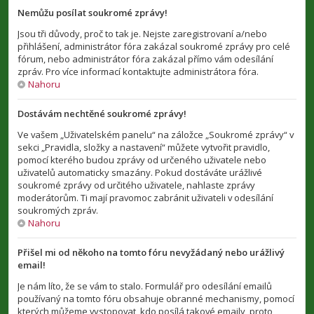
Nemůžu posílat soukromé zprávy!
Jsou tři důvody, proč to tak je. Nejste zaregistrovaní a/nebo
přihlášení, administrátor fóra zakázal soukromé zprávy pro celé
fórum, nebo administrátor fóra zakázal přímo vám odesílání
zpráv. Pro více informací kontaktujte administrátora fóra.
Nahoru
Dostávám nechtěné soukromé zprávy!
Ve vašem „Uživatelském panelu“ na záložce „Soukromé zprávy“ v
sekci „Pravidla, složky a nastavení“ můžete vytvořit pravidlo,
pomocí kterého budou zprávy od určeného uživatele nebo
uživatelů automaticky smazány. Pokud dostáváte urážlivé
soukromé zprávy od určitého uživatele, nahlaste zprávy
moderátorům. Ti mají pravomoc zabránit uživateli v odesílání
soukromých zpráv.
Nahoru
Přišel mi od někoho na tomto fóru nevyžádaný nebo urážlivý
email!
Je nám líto, že se vám to stalo. Formulář pro odesílání emailů
používaný na tomto fóru obsahuje obranné mechanismy, pomocí
kterých můžeme vystopovat, kdo posílá takové emaily, proto