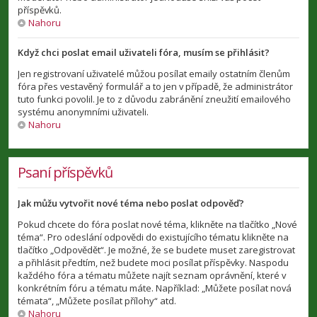
příspěvků.
Nahoru
Když chci poslat email uživateli fóra, musím se přihlásit?
Jen registrovaní uživatelé můžou posílat emaily ostatním členům
fóra přes vestavěný formulář a to jen v případě, že administrátor
tuto funkci povolil. Je to z důvodu zabránění zneužití emailového
systému anonymními uživateli.
Nahoru
Psaní příspěvků
Jak můžu vytvořit nové téma nebo poslat odpověď?
Pokud chcete do fóra poslat nové téma, klikněte na tlačítko „Nové
téma“. Pro odeslání odpovědi do existujícího tématu klikněte na
tlačítko „Odpovědět“. Je možné, že se budete muset zaregistrovat
a přihlásit předtím, než budete moci posílat příspěvky. Naspodu
každého fóra a tématu můžete najít seznam oprávnění, které v
konkrétním fóru a tématu máte. Například: „Můžete posílat nová
témata“, „Můžete posílat přílohy“ atd.
Nahoru