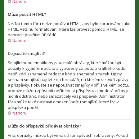
Nahoru
Můžu použít HTML?
Ne. Na tomto fóru nelze používat HTML, aby bylo zpracováno jako
HTML. Většinu formátování, které lze provést pomocí HTML, lze
nahradit použitím BBKódů.
Nahoru
Co jsou to smajlíci?
Smajlíci nebo emotikony jsou malé obrázky, které můžou být
použity k vyjádření pocitů a vytvořeny za použití krátkého kódu,
např. kód :) znamená radost a kód :( znamená smutek. Úplný
seznam smajlíků najdete na formuláři, na kterém se tvoří zprávy
a příspěvky. Pokuste se nepoužívat smajlíky v příliš velkém počtu,
protože můžou způsobit nečitelnost příspěvku a moderátoři by je
mohli odstranit, nebo smazat celý váš příspěvek. Administrátor
fóra může také nastavit omezení počtu smajlíků, které lze v
příspěvku použít.
Nahoru
Můžu do příspěvků přidávat obrázky?
Ano, obrázky můžou být ve vašich příspěvcích zobrazeny. Pokud