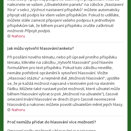
naleznete ve vašem „Uživatelském panelu“ na záložce „Nastavení
fóra“ v sekci „Výchozí nastavení příspěvků“ můžete automaticky
připojit váš podpis ke všem vašim příspěvkům. Pokud to uděláte,
můžete stále zamezit připojení vašeho podpisu k jednotlivým
příspěvkům tak, že během psaní příspěvku zrušíte zaškrtnutí
možnosti
Připojit podpis
.
Nahoru
Jak můžu vytvořit hlasování/anketu?
Při posílání nového tématu, nebo při úpravě prvního příspěvku
tématu, klikněte na záložku „Vytvořit hlasování“ pod hlavním
formulářem pro text příspěvku. Pokud tuto záložku nevidíte,
nemáte potřebné oprávnění k vytvoření hlasování. Vložte
„Hlasovací otázku“ a nejméně dvě „Možnosti hlasování“, ujistěte
se, že je každá možnost napsaná v textovém poli na vlastním
řádku. Můžete také nastavit počet možností, které uživatel může
během hlasování vybrat (v poli „Možností na uživatele“), časové
omezení trvání hlasování ve dnech (0 pro časově neomezené
hlasování) a nakonec můžete povolit uživatelům měnit jejich hlasy.
Nahoru
Proč nemůžu přidat do hlasování více možností?
Omezení počtu možností v hlasování je nastaveno