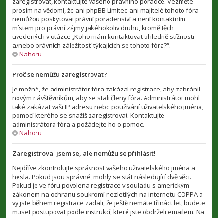
zaregistrovat, kontaktujte vašeho právního poradce. Vezměte
prosím na vědomí, že ani phpBB Limited ani majitelé tohoto fóra
nemůžou poskytovat právní poradenství a není kontaktním
místem pro právní zájmy jakéhokoliv druhu, kromě těch
uvedených v otázce „Koho mám kontaktovat ohledně stížnosti
a/nebo právních záležitostí týkajících se tohoto fóra?“.
Nahoru
Proč se nemůžu zaregistrovat?
Je možné, že administrátor fóra zakázal registrace, aby zabránil
novým návštěvníkům, aby se stali členy fóra. Administrátor mohl
také zakázat vaši IP adresu nebo používání uživatelského jména,
pomocí kterého se snažíš zaregistrovat. Kontaktujte
administrátora fóra a požádejte ho o pomoc.
Nahoru
Zaregistroval jsem se, ale nemůžu se přihlásit!
Nejdříve zkontrolujte správnost vašeho uživatelského jména a
hesla. Pokud jsou správné, mohly se stát následující dvě věci.
Pokud je ve fóru povolena registrace v souladu s americkým
zákonem na ochranu soukromí nezletilých na internetu COPPA a
vy jste během registrace zadali, že ještě nemáte třináct let, budete
muset postupovat podle instrukcí, které jste obdrželi emailem. Na