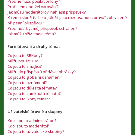
Proč nemůžu posílat přílohy?
Proč jsem obdržel varování?
Jak můžu moderátorovi nahlásit příspěvek?
K čemu slouží tlačítko „Uložit jako rozepsanou zprávu“ zobrazené
při psaní příspěvku?
Proč musí být můj příspěvek schválen?
Jak můžu oživit moje téma?
Formátování a druhy témat
Co jsou to BBKódy?
Můžu použít HTML?
Co jsou to smajlíci?
Můžu do příspěvků přidávat obrázky?
Co jsou to globální oznámení?
Co jsou to oznámení?
Co jsou to důležitá témata?
Co jsou to zamknutá témata?
Co jsou to ikony témat?
Uživatelské úrovně a skupiny
Kdo jsou to administrátoři?
Kdo jsou to moderátoři?
Co jsou to uživatelské skupiny?