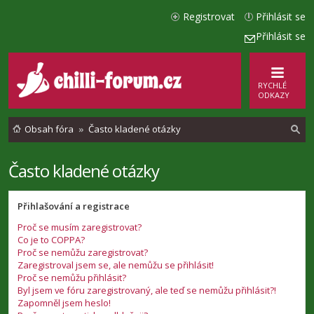
Registrovat
Přihlásit se
Přihlásit se
RYCHLÉ
ODKAZY
Obsah fóra
Často kladené otázky
Často kladené otázky
l
e
Přihlašování a registrace
d
Proč se musím zaregistrovat?
a
Co je to COPPA?
t
Proč se nemůžu zaregistrovat?
Zaregistroval jsem se, ale nemůžu se přihlásit!
Proč se nemůžu přihlásit?
Byl jsem ve fóru zaregistrovaný, ale teď se nemůžu přihlásit?!
Zapomněl jsem heslo!