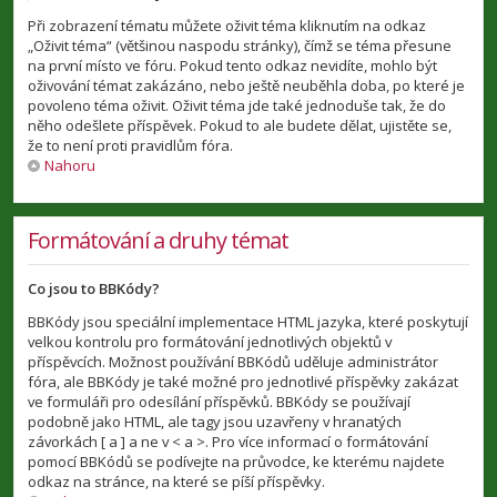
Při zobrazení tématu můžete oživit téma kliknutím na odkaz
„Oživit téma“ (většinou naspodu stránky), čímž se téma přesune
na první místo ve fóru. Pokud tento odkaz nevidíte, mohlo být
oživování témat zakázáno, nebo ještě neuběhla doba, po které je
povoleno téma oživit. Oživit téma jde také jednoduše tak, že do
něho odešlete příspěvek. Pokud to ale budete dělat, ujistěte se,
že to není proti pravidlům fóra.
Nahoru
Formátování a druhy témat
Co jsou to BBKódy?
BBKódy jsou speciální implementace HTML jazyka, které poskytují
velkou kontrolu pro formátování jednotlivých objektů v
příspěvcích. Možnost používání BBKódů uděluje administrátor
fóra, ale BBKódy je také možné pro jednotlivé příspěvky zakázat
ve formuláři pro odesílání příspěvků. BBKódy se používají
podobně jako HTML, ale tagy jsou uzavřeny v hranatých
závorkách [ a ] a ne v < a >. Pro více informací o formátování
pomocí BBKódů se podívejte na průvodce, ke kterému najdete
odkaz na stránce, na které se píší příspěvky.