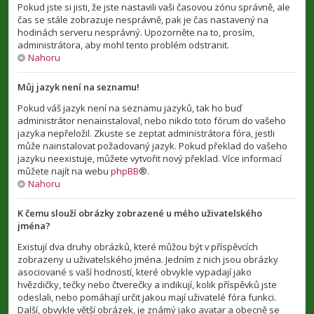
Pokud jste si jisti, že jste nastavili vaši časovou zónu správně, ale
čas se stále zobrazuje nesprávně, pak je čas nastavený na
hodinách serveru nesprávný. Upozorněte na to, prosím,
administrátora, aby mohl tento problém odstranit.
Nahoru
Můj jazyk není na seznamu!
Pokud váš jazyk není na seznamu jazyků, tak ho buď
administrátor nenainstaloval, nebo nikdo toto fórum do vašeho
jazyka nepřeložil. Zkuste se zeptat administrátora fóra, jestli
může nainstalovat požadovaný jazyk. Pokud překlad do vašeho
jazyku neexistuje, můžete vytvořit nový překlad. Více informací
můžete najít na webu
phpBB
®.
Nahoru
K čemu slouží obrázky zobrazené u mého uživatelského
jména?
Existují dva druhy obrázků, které můžou být v příspěvcích
zobrazeny u uživatelského jména. Jedním z nich jsou obrázky
asociované s vaší hodností, které obvykle vypadají jako
hvězdičky, tečky nebo čtverečky a indikují, kolik příspěvků jste
odeslali, nebo pomáhají určit jakou mají uživatelé fóra funkci.
Další, obvykle větší obrázek, je známý jako avatar a obecně se