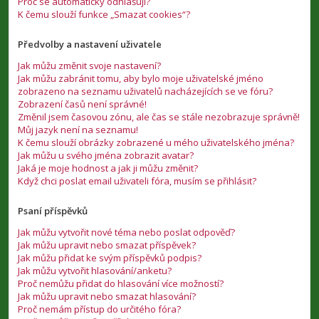
Proč se automaticky odhlašuji?
K čemu slouží funkce „Smazat cookies“?
Předvolby a nastavení uživatele
Jak můžu změnit svoje nastavení?
Jak můžu zabránit tomu, aby bylo moje uživatelské jméno
zobrazeno na seznamu uživatelů nacházejících se ve fóru?
Zobrazení časů není správné!
Změnil jsem časovou zónu, ale čas se stále nezobrazuje správně!
Můj jazyk není na seznamu!
K čemu slouží obrázky zobrazené u mého uživatelského jména?
Jak můžu u svého jména zobrazit avatar?
Jaká je moje hodnost a jak ji můžu změnit?
Když chci poslat email uživateli fóra, musím se přihlásit?
Psaní příspěvků
Jak můžu vytvořit nové téma nebo poslat odpověď?
Jak můžu upravit nebo smazat příspěvek?
Jak můžu přidat ke svým příspěvků podpis?
Jak můžu vytvořit hlasování/anketu?
Proč nemůžu přidat do hlasování více možností?
Jak můžu upravit nebo smazat hlasování?
Proč nemám přístup do určitého fóra?