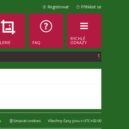
Registrovat
Přihlásit se
RYCHLÉ
LERIE
FAQ
ODKAZY
H
l
e
d
a
t
s
Smazat cookies
Všechny časy jsou v
UTC+02:00