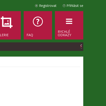
Registrovat
Přihlásit se
RYCHLÉ
LERIE
FAQ
ODKAZY
H
l
e
d
a
t