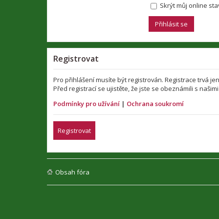
Skrýt můj online stav
Registrovat
Pro přihlášení musíte být registrován. Registrace trvá 
Před registrací se ujistěte, že jste se obeznámili s našim
Podmínky pro užívání
|
Ochrana soukromí
Registrovat
Obsah fóra