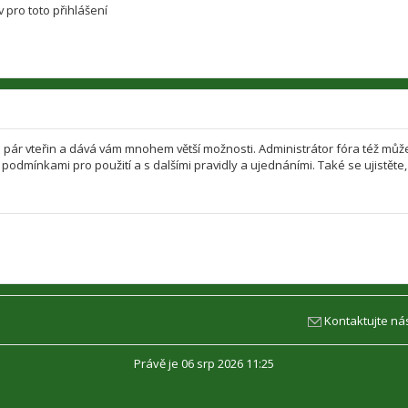
 pro toto přihlášení
jen pár vteřin a dává vám mnohem větší možnosti. Administrátor fóra též mů
i podmínkami pro použití a s dalšími pravidly a ujednáními. Také se ujistěte, 
Kontaktujte ná
Právě je 06 srp 2026 11:25