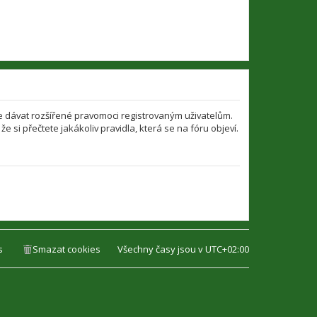
že dávat rozšířené pravomoci registrovaným uživatelům.
že si přečtete jakákoliv pravidla, která se na fóru objeví.
s
Smazat cookies
Všechny časy jsou v
UTC+02:00