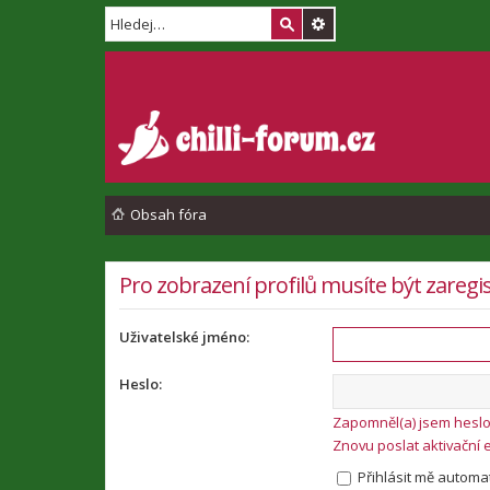
Obsah fóra
Pro zobrazení profilů musíte být zaregis
Uživatelské jméno:
Heslo:
Zapomněl(a) jsem hesl
Znovu poslat aktivační 
Přihlásit mě automat