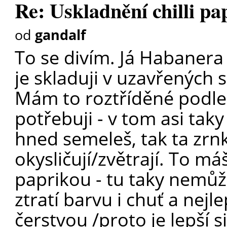
Re: Uskladnění chilli pa
od
gandalf
To se divím. Já Habanera 
je skladuji v uzavřených
Mám to roztříděné podle 
potřebuji - v tom asi tak
hned semeleš, tak ta zrnka
okysličují/zvětrají. To m
paprikou - tu taky nemůž
ztratí barvu i chuť a nejlep
čerstvou /proto je lepší s