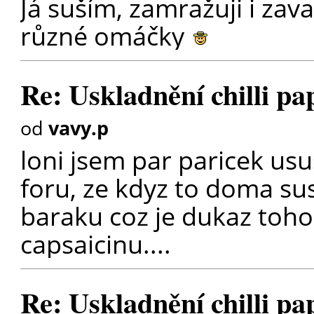
Já suším, zamražuji i zava
různé omáčky
Re: Uskladnění chilli pa
od
vavy.p
loni jsem par paricek ususi
foru, ze kdyz to doma sus
baraku coz je dukaz toho 
capsaicinu....
Re: Uskladnění chilli pa