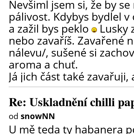
Nevšiml jsem si, že by se 
pálivost. Kdybys bydlel v 
a zažil bys peklo
Lusky z
nebo zavaříš. Zavařené na
nálevu/, sušené si zachova
aroma a chuť.
Já jich část také zavařuji, 
Re: Uskladnění chilli pa
od
snowNN
U mě teda ty habanera po