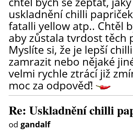
chtěl bych se zeptat, jaký
uskladnění chilli papriček
fatalli yellow atp.. Chtěl
aby zůstala tvrdost těch 
Myslíte si, že je lepší chil
zamrazit nebo nějaké jin
velmi rychle ztrácí již zm
moc za odpověď!
Re: Uskladnění chilli pa
od
gandalf