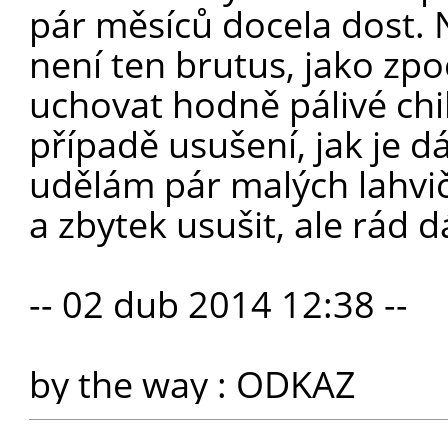
pár měsíců docela dost. N
není ten brutus, jako zpo
uchovat hodně pálivé chill
případě usušení, jak je dá
udělám pár malých lahviče
a zbytek usušit, ale rád 
-- 02 dub 2014 12:38 --
by the way :
ODKAZ