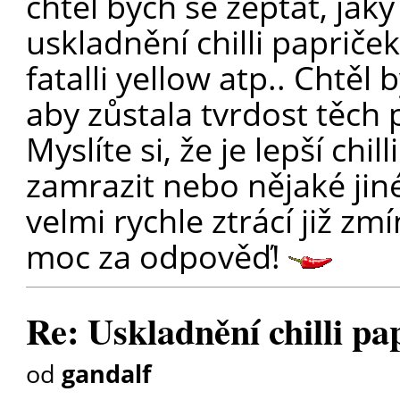
chtěl bych se zeptat, jaký
uskladnění chilli papriček
fatalli yellow atp.. Chtěl
aby zůstala tvrdost těch 
Myslíte si, že je lepší chil
zamrazit nebo nějaké jin
velmi rychle ztrácí již zm
moc za odpověď!
Re: Uskladnění chilli pa
od
gandalf