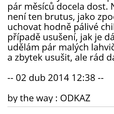
pár měsíců docela dost. N
není ten brutus, jako zpo
uchovat hodně pálivé chill
případě usušení, jak je dá
udělám pár malých lahviče
a zbytek usušit, ale rád 
-- 02 dub 2014 12:38 --
by the way :
ODKAZ