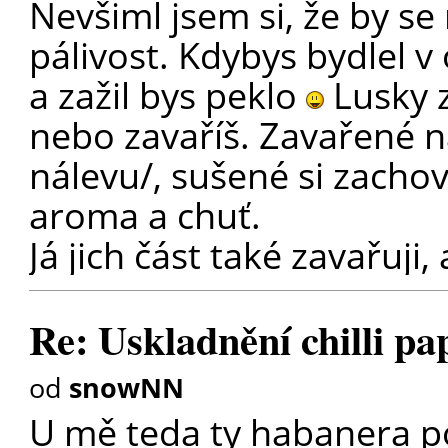
Nevšiml jsem si, že by se 
pálivost. Kdybys bydlel v 
a zažil bys peklo
Lusky z
nebo zavaříš. Zavařené na
nálevu/, sušené si zachova
aroma a chuť.
Já jich část také zavařuji, 
Re: Uskladnění chilli pa
od
snowNN
U mě teda ty habanera po