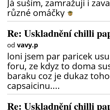
Já suším, zamražuji i zava
různé omáčky
Re: Uskladnění chilli pa
od
vavy.p
loni jsem par paricek ususi
foru, ze kdyz to doma sus
baraku coz je dukaz toho 
capsaicinu....
Re: Uskladnění chilli pa