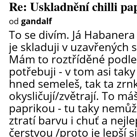
Re: Uskladnění chilli pa
od
gandalf
To se divím. Já Habanera 
je skladuji v uzavřených
Mám to roztříděné podle 
potřebuji - v tom asi tak
hned semeleš, tak ta zrnka
okysličují/zvětrají. To m
paprikou - tu taky nemůž
ztratí barvu i chuť a nejlep
čerstvou /proto je lepší s