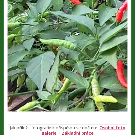
Jak přiložit fotografie k příspěvku se dočtete:
Osobní foto
galerie
+
Základní práce