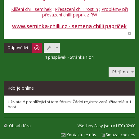
Klíčení chilli semínek
;
Přesazení chilli rostlin
;
Problémy při
přesazení chilli paprik z RW
www.seminka-chilli.cz - semena chilli papriček
Odpovědět
1 příspěvek • Stránka
1
z
1
Přejít na
Kdo je online
Uživatelé prohlížející si toto fórum: Žádní registrovaní uživatelé a 1
host
Obsah fóra
Všechny časy jsou v
UTC+02:00
Kontaktujte nás
Smazat cookies