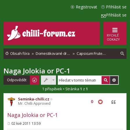
Registrovat
Přihlásit se
Přihlásit se
RYCHLÉ
ODKAZY
Obsah fóra
Domestikované druhy chilli paprik
Capsicum Frutescenses
Naga Jolokia or PC-1
l
e
Odpovědět
d
1 příspěvek • Stránka
1
z
1
a
Seminka-chilli.cz
0
Citovat
t
Mr. Chilli Approved
Naga Jolokia or PC-1
02 kvě 2011 13:59
P