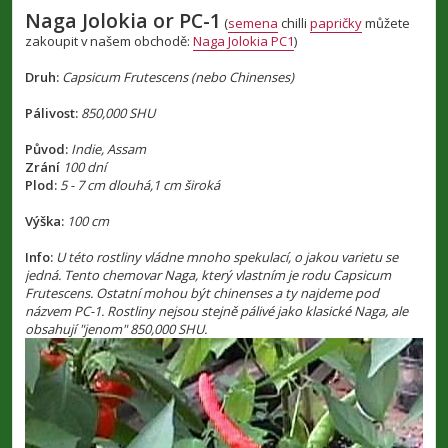
ř
Naga Jolokia or PC-1
í
(
semena
chilli
papričky
můžete
s
zakoupit v našem obchodě:
Naga Jolokia PC1
)
p
ě
v
Druh:
Capsicum Frutescens (nebo Chinenses)
e
k
Pálivost:
850,000 SHU
Původ:
Indie, Assam
Zrání
100 dní
Plod:
5 - 7 cm dlouhá,1 cm široká
Výška:
100 cm
Info:
U této rostliny vládne mnoho spekulací, o jakou varietu se
jedná. Tento chemovar Naga, který vlastním je rodu Capsicum
Frutescens. Ostatní mohou být chinenses a ty najdeme pod
názvem PC-1. Rostliny nejsou stejně pálivé jako klasické Naga, ale
obsahují "jenom" 850,000 SHU.