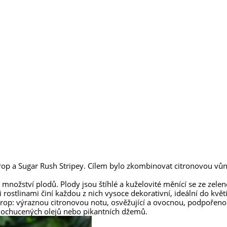
 Drop a Sugar Rush Stripey. Cílem bylo zkombinovat citronovou 
í množství plodů. Plody jsou štíhlé a kuželovité měnící se ze zel
zi rostlinami činí každou z nich vysoce dekorativní, ideální do kv
Drop: výraznou citronovou notu, osvěžující a ovocnou, podpořen
 ochucených olejů nebo pikantních džemů.