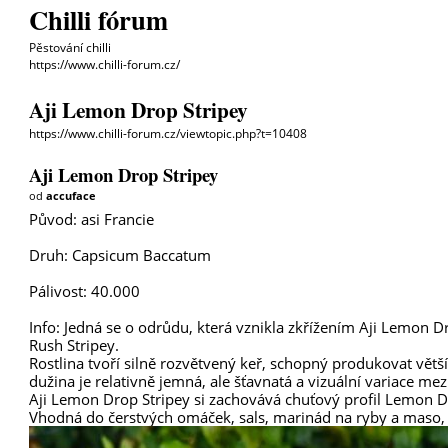
Chilli fórum
Pěstování chilli
https://www.chilli-forum.cz/
Aji Lemon Drop Stripey
https://www.chilli-forum.cz/viewtopic.php?t=10408
Aji Lemon Drop Stripey
od
accuface
Původ: asi Francie
Druh: Capsicum Baccatum
Pálivost: 40.000
Info: Jedná se o odrůdu, která vznikla zkřížením Aji Lemon
Rush Stripey.
Rostlina tvoří silně rozvětvený keř, schopný produkovat větš
dužina je relativně jemná, ale šťavnatá a vizuální variace me
Aji Lemon Drop Stripey si zachovává chuťový profil Lemon 
Vhodná do čerstvých omáček, sals, marinád na ryby a maso,