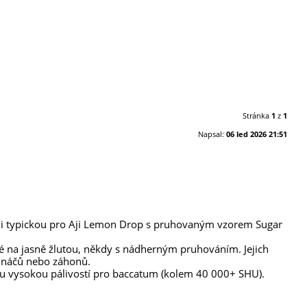
Stránka
1
z
1
Napsal:
06 led 2026 21:51
vůni typickou pro Aji Lemon Drop s pruhovaným vzorem Sugar
ené na jasně žlutou, někdy s nádherným pruhováním. Jejich
ětináčů nebo záhonů.
ou vysokou pálivostí pro baccatum (kolem 40 000+ SHU).