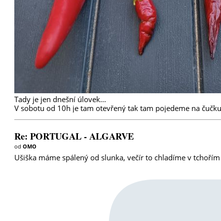
Tady je jen dnešní úlovek...
V sobotu od 10h je tam otevřený tak tam pojedeme na čučku, 
Re: PORTUGAL - ALGARVE
od
OMO
Ušiška máme spálený od slunka, večír to chladíme v tchoří