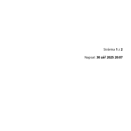
Stránka
1
z
2
Napsal:
30 zář 2025 20:07