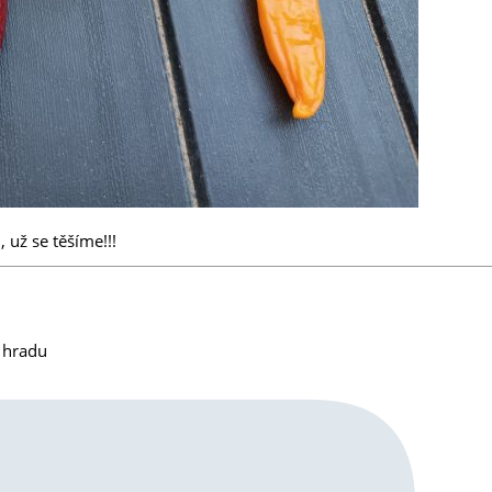
už se těšíme!!!
m hradu