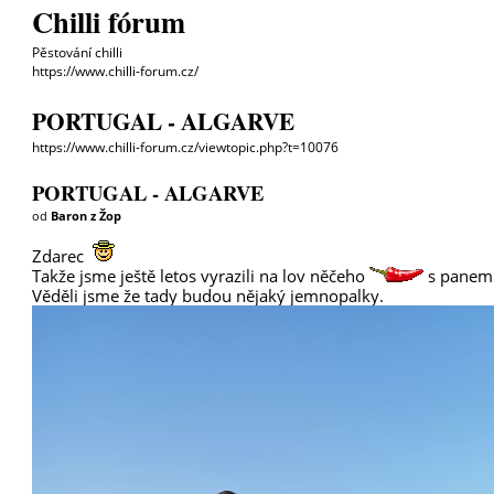
Chilli fórum
Pěstování chilli
https://www.chilli-forum.cz/
PORTUGAL - ALGARVE
https://www.chilli-forum.cz/viewtopic.php?t=10076
PORTUGAL - ALGARVE
od
Baron z Žop
Zdarec
Takže jsme ještě letos vyrazili na lov něčeho
s panem
Věděli jsme že tady budou nějaký jemnopalky.