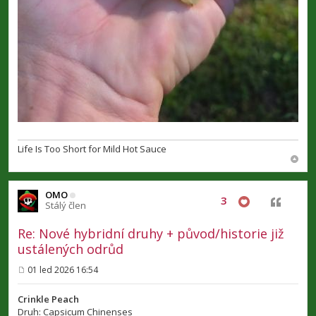
Life Is Too Short for Mild Hot Sauce
OMO
3
Citovat
Stálý člen
Re: Nové hybridní druhy + původ/historie již
ustálených odrůd
01 led 2026 16:54
P
ř
í
Crinkle Peach
s
Druh: Capsicum Chinenses