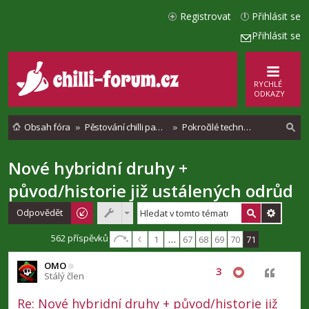
Registrovat
Přihlásit se
Přihlásit se
RYCHLÉ
ODKAZY
Obsah fóra
Pěstování chilli paprik - Vše o chilli papričkách
Pokročilé techniky pěstování chilli
Nové hybridní druhy +
l
původ/historie již ustálených odrůd
e
d
Odpovědět
a
562 příspěvků
1
…
67
68
69
70
71
t
OMO
3
Citovat
Stálý člen
Re: Nové hybridní druhy + původ/historie již