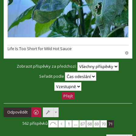
Life Is Too Short for Mild Hot Sauce
Zobrazit příspěvky za předchozí:
Seřadit podle
Odpovědět
562 příspěvků
1
…
67
68
69
70
71