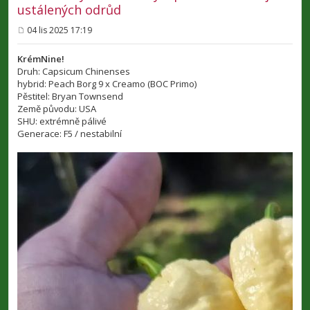
ustálených odrůd
04 lis 2025 17:19
P
ř
í
KrémNine!
s
Druh: Capsicum Chinenses
p
hybrid: Peach Borg 9 x Creamo (BOC Primo)
ě
v
Pěstitel: Bryan Townsend
e
Země původu: USA
k
SHU: extrémně pálivé
Generace: F5 / nestabilní