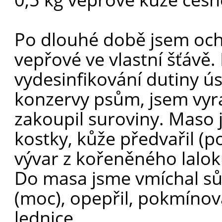
Po dlouhé době jsem och
vepřové ve vlastní šťávě.
vydesinfikování dutiny 
konzervy psům, jsem vyraz
zakoupil suroviny. Maso 
kostky, kůže předvařil (
vývar z kořeněného laloku
Do masa jsme vmíchal sů
(moc), opepřil, pokmínova
lednice.