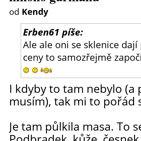
od
Kendy
Erben61 píše:
Ale ale oni se sklenice dají
ceny to samozřejmě započí
I kdyby to tam nebylo (a 
musím), tak mi to pořád s
Je tam půlkila masa. To s
Podbradek, kůže, česnek,