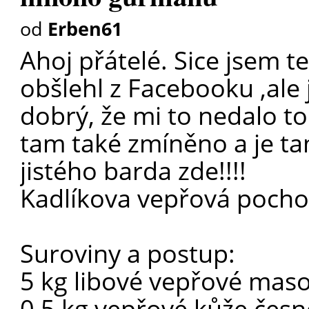
od
Erben61
Ahoj přátelé. Sice jsem t
obšlehl z Facebooku ,ale 
dobrý, že mi to nedalo to
tam také zmíněno a je ta
jistého barda zde!!!!
Kadlíkova vepřová poch
Suroviny a postup:
5 kg libové vepřové mas
0,5 kg vepřové kůže česn