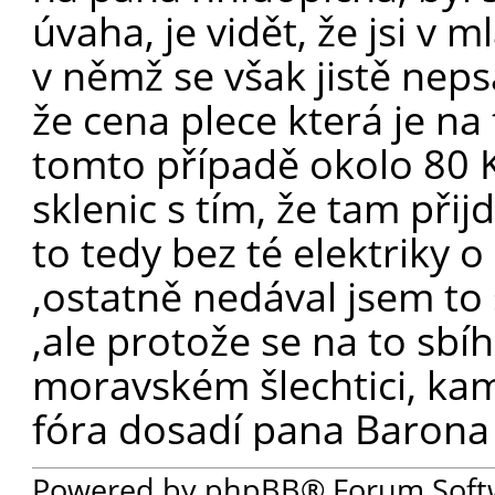
úvaha, je vidět, že jsi v m
v němž se však jistě nepsa
že cena plece která je na
tomto případě okolo 80 Kč
sklenic s tím, že tam přij
to tedy bez té elektriky
,ostatně nedával jsem t
,ale protože se na to sbí
moravském šlechtici, kam 
fóra dosadí pana Barona
Powered by phpBB® Forum Soft