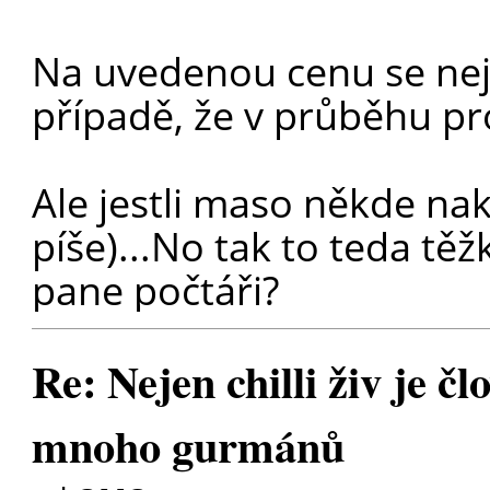
Na uvedenou cenu se nej
případě, že v průběhu pr
Ale jestli maso někde na
píše)...No tak to teda těž
pane počtáři?
Re: Nejen chilli živ je čl
mnoho gurmánů