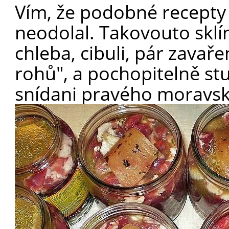
Vím, že podobné recepty 
neodolal. Takovouto sklí
chleba, cibuli, pár zavař
rohů", a pochopitelně stu
snídani pravého moravs