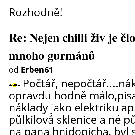
Rozhodně!
Re: Nejen chilli živ je čl
mnoho gurmánů
od
Erben61
Počtář, nepočtář....ná
opravdu hodně málo,pisa
náklady jako elektriku ap
půlkilová sklenice a né p
na pana hnidopicha, byl 