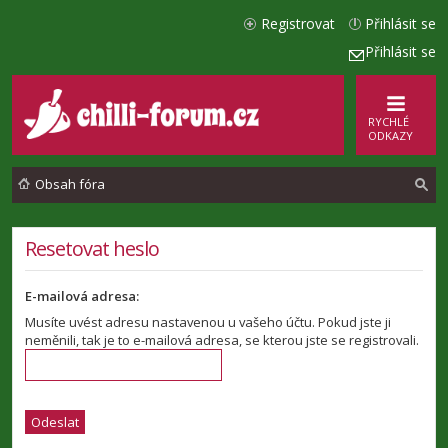
Registrovat
Přihlásit se
Přihlásit se
RYCHLÉ
ODKAZY
Obsah fóra
l
Resetovat heslo
e
E-mailová adresa:
d
Musíte uvést adresu nastavenou u vašeho účtu. Pokud jste ji
a
neměnili, tak je to e-mailová adresa, se kterou jste se registrovali.
t