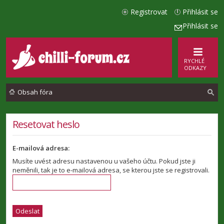
Registrovat
Přihlásit se
Přihlásit se
RYCHLÉ
ODKAZY
Obsah fóra
l
Resetovat heslo
e
E-mailová adresa:
d
Musíte uvést adresu nastavenou u vašeho účtu. Pokud jste ji
a
neměnili, tak je to e-mailová adresa, se kterou jste se registrovali.
t