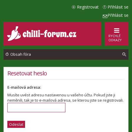
Registrovat
Přihlásit se
Přihlásit se
RYCHLÉ
ODKAZY
Obsah fóra
l
Resetovat heslo
e
E-mailová adresa:
d
Musíte uvést adresu nastavenou u vašeho účtu. Pokud jste ji
a
neměnili, tak je to e-mailová adresa, se kterou jste se registrovali.
t