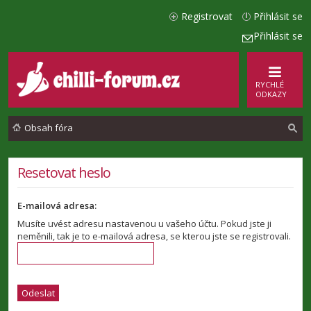
Registrovat
Přihlásit se
Přihlásit se
RYCHLÉ
ODKAZY
Obsah fóra
l
Resetovat heslo
e
E-mailová adresa:
d
Musíte uvést adresu nastavenou u vašeho účtu. Pokud jste ji
a
neměnili, tak je to e-mailová adresa, se kterou jste se registrovali.
t