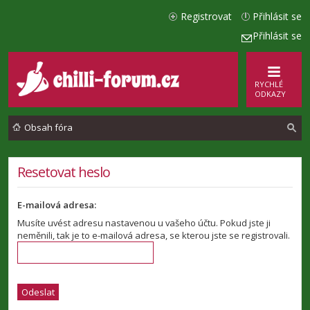
Registrovat
Přihlásit se
Přihlásit se
RYCHLÉ
ODKAZY
Obsah fóra
l
Resetovat heslo
e
E-mailová adresa:
d
Musíte uvést adresu nastavenou u vašeho účtu. Pokud jste ji
a
neměnili, tak je to e-mailová adresa, se kterou jste se registrovali.
t