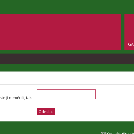
GA
e ji neměnili, tak
Kontaktujte ná