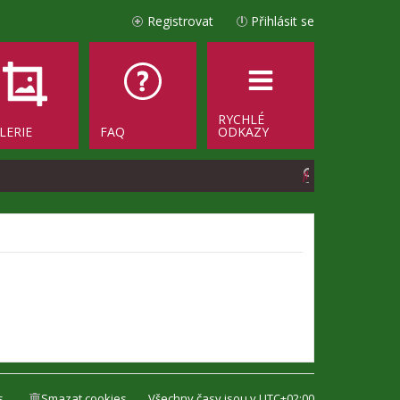
Registrovat
Přihlásit se
RYCHLÉ
LERIE
FAQ
ODKAZY
H
l
e
d
a
t
s
Smazat cookies
Všechny časy jsou v
UTC+02:00