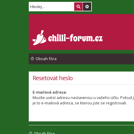
Obsah fóra
Resetovat heslo
E-mailová adresa:
Musíte uvést adresu nastavenou u vašeho účtu. Pokud jst
je to e-mailová adresa, se kterou jste se registrovali.
Obsah fóra