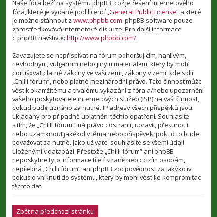
Naše fóra beží na systému phpBB, což je řešení internetového
fóra, které je vydané pod licencí „
General Public License
“ a které
je možno stáhnout z
www.phpbb.com
. phpBB software pouze
zprostředkovává internetové diskuze. Pro další informace
o phpBB navštivte:
http://www.phpbb.com/
.
Zavazujete se nepřispívat na fórum pohoršujícím, hanlivým,
nevhodným, vulgárním nebo jiným materiálem, který by mohl
porušovat platné zákony ve vaší zemi, zákony v zemi, kde sídlí
„Chilli fórum“, nebo platné mezinárodní právo. Tato činnost může
vést k okamžitému a trvalému vykázání z fóra a/nebo upozornění
vašeho poskytovatele internetových služeb (ISP) na vaši činnost,
pokud bude uznáno za nutné. IP adresy všech příspěvků jsou
ukládány pro případné uplatnění těchto opatření. Souhlasíte
s tím, že „Chilli fórum“ má právo odstranit, upravit, přesunout
nebo uzamknout jakékoliv téma nebo příspěvek, pokud to bude
považovat za nutné. Jako uživatel souhlasíte se všemi údaji
uloženými v databázi. Přestože „Chilli fórum“ ani phpBB
neposkytne tyto informace třetí straně nebo cizím osobám,
nepřebírá „Chilli fórum“ ani phpBB zodpovědnost za jakýkoliv
pokus o vniknutí do systému, který by mohl vést ke kompromitaci
těchto dat.
Zpět na předchozí stránku