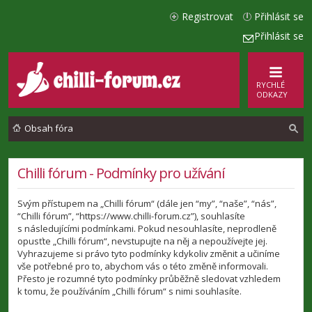
Registrovat
Přihlásit se
Přihlásit se
RYCHLÉ
ODKAZY
Obsah fóra
l
Chilli fórum - Podmínky pro užívání
e
Svým přístupem na „Chilli fórum“ (dále jen “my”, “naše”, “nás”,
d
“Chilli fórum”, “https://www.chilli-forum.cz”), souhlasíte
a
s následujícími podmínkami. Pokud nesouhlasíte, neprodleně
opusťte „Chilli fórum“, nevstupujte na něj a nepoužívejte jej.
t
Vyhrazujeme si právo tyto podmínky kdykoliv změnit a učiníme
vše potřebné pro to, abychom vás o této změně informovali.
Přesto je rozumné tyto podmínky průběžně sledovat vzhledem
k tomu, že používáním „Chilli fórum“ s nimi souhlasíte.