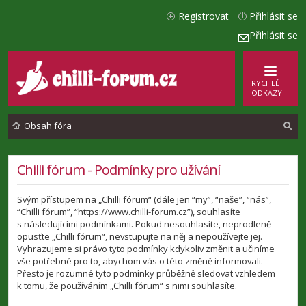
Registrovat
Přihlásit se
Přihlásit se
RYCHLÉ
ODKAZY
Obsah fóra
l
Chilli fórum - Podmínky pro užívání
e
Svým přístupem na „Chilli fórum“ (dále jen “my”, “naše”, “nás”,
d
“Chilli fórum”, “https://www.chilli-forum.cz”), souhlasíte
a
s následujícími podmínkami. Pokud nesouhlasíte, neprodleně
opusťte „Chilli fórum“, nevstupujte na něj a nepoužívejte jej.
t
Vyhrazujeme si právo tyto podmínky kdykoliv změnit a učiníme
vše potřebné pro to, abychom vás o této změně informovali.
Přesto je rozumné tyto podmínky průběžně sledovat vzhledem
k tomu, že používáním „Chilli fórum“ s nimi souhlasíte.