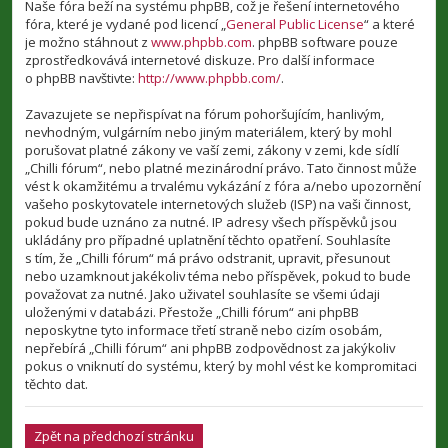
Naše fóra beží na systému phpBB, což je řešení internetového
fóra, které je vydané pod licencí „
General Public License
“ a které
je možno stáhnout z
www.phpbb.com
. phpBB software pouze
zprostředkovává internetové diskuze. Pro další informace
o phpBB navštivte:
http://www.phpbb.com/
.
Zavazujete se nepřispívat na fórum pohoršujícím, hanlivým,
nevhodným, vulgárním nebo jiným materiálem, který by mohl
porušovat platné zákony ve vaší zemi, zákony v zemi, kde sídlí
„Chilli fórum“, nebo platné mezinárodní právo. Tato činnost může
vést k okamžitému a trvalému vykázání z fóra a/nebo upozornění
vašeho poskytovatele internetových služeb (ISP) na vaši činnost,
pokud bude uznáno za nutné. IP adresy všech příspěvků jsou
ukládány pro případné uplatnění těchto opatření. Souhlasíte
s tím, že „Chilli fórum“ má právo odstranit, upravit, přesunout
nebo uzamknout jakékoliv téma nebo příspěvek, pokud to bude
považovat za nutné. Jako uživatel souhlasíte se všemi údaji
uloženými v databázi. Přestože „Chilli fórum“ ani phpBB
neposkytne tyto informace třetí straně nebo cizím osobám,
nepřebírá „Chilli fórum“ ani phpBB zodpovědnost za jakýkoliv
pokus o vniknutí do systému, který by mohl vést ke kompromitaci
těchto dat.
Zpět na předchozí stránku