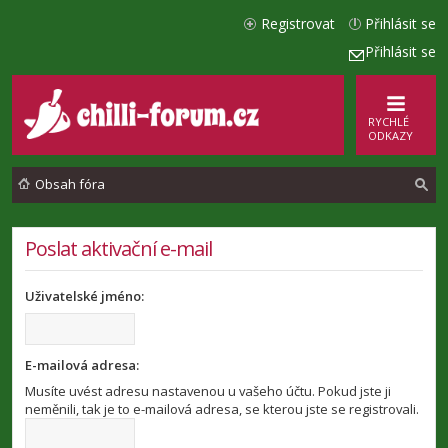
Registrovat
Přihlásit se
Přihlásit se
RYCHLÉ
ODKAZY
Obsah fóra
l
Poslat aktivační e-mail
e
Uživatelské jméno:
d
a
t
E-mailová adresa:
Musíte uvést adresu nastavenou u vašeho účtu. Pokud jste ji
neměnili, tak je to e-mailová adresa, se kterou jste se registrovali.