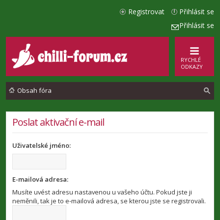
Registrovat
Přihlásit se
Přihlásit se
RYCHLÉ
ODKAZY
Obsah fóra
l
Poslat aktivační e-mail
e
Uživatelské jméno:
d
a
t
E-mailová adresa:
Musíte uvést adresu nastavenou u vašeho účtu. Pokud jste ji
neměnili, tak je to e-mailová adresa, se kterou jste se registrovali.