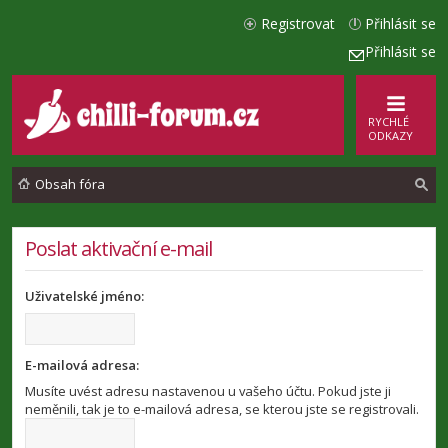
Registrovat
Přihlásit se
Přihlásit se
RYCHLÉ
ODKAZY
Obsah fóra
l
Poslat aktivační e-mail
e
Uživatelské jméno:
d
a
t
E-mailová adresa:
Musíte uvést adresu nastavenou u vašeho účtu. Pokud jste ji
neměnili, tak je to e-mailová adresa, se kterou jste se registrovali.