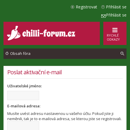
Registrovat
Přihlásit se
Přihlásit se
RYCHLÉ
ODKAZY
Obsah fóra
l
Poslat aktivační e-mail
e
Uživatelské jméno:
d
a
t
E-mailová adresa:
Musíte uvést adresu nastavenou u vašeho účtu. Pokud jste ji
neměnili, tak je to e-mailová adresa, se kterou jste se registrovali.