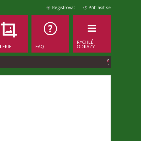
Registrovat
Přihlásit se
RYCHLÉ
LERIE
FAQ
ODKAZY
H
l
e
d
a
t