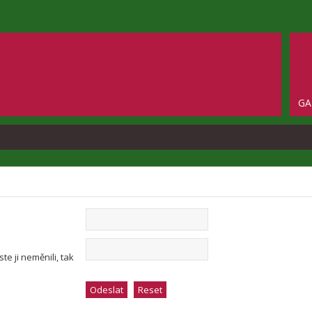
GA
e ji neměnili, tak