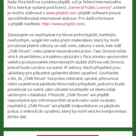
Naše fóra beží na systému phpBB, což je řešení internetového
fóra, které je vydané pod licencí „
General Public License
“ a které
je možno stáhnout z
www.phpbb.com
. phpBB software pouze
zprostředkovává internetové diskuze. Pro další informace
o phpBB navštivte:
http://www.phpbb.com/
.
Zavazujete se nepřispívat na fórum pohoršujícím, hanlivým,
nevhodným, vulgárním nebo jiným materiálem, který by mohl
porušovat platné zákony ve vaší zemi, zákony v zemi, kde sídlí
„Chilli fórum“, nebo platné mezinárodní právo. Tato činnost může
vést k okamžitému a trvalému vykázání z fóra a/nebo upozornění
vašeho poskytovatele internetových služeb (ISP) na vaši činnost,
pokud bude uznáno za nutné. IP adresy všech příspěvků jsou
ukládány pro případné uplatnění těchto opatření. Souhlasíte
s tím, že „Chilli fórum“ má právo odstranit, upravit, přesunout
nebo uzamknout jakékoliv téma nebo příspěvek, pokud to bude
považovat za nutné. Jako uživatel souhlasíte se všemi údaji
uloženými v databázi. Přestože „Chilli fórum“ ani phpBB
neposkytne tyto informace třetí straně nebo cizím osobám,
nepřebírá „Chilli fórum“ ani phpBB zodpovědnost za jakýkoliv
pokus o vniknutí do systému, který by mohl vést ke kompromitaci
těchto dat.