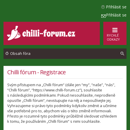
Přihlásit se
Přihlásit se
RYCHLÉ
ODKAZY
Obsah fóra
l
Chilli fórum - Registrace
e
Svým přístupem na „Chilli fórum“ (dále jen “my”, “naše”, “nás”,
d
“Chilli fórum”, “https://www.chilli-forum.cz”), souhlasíte
a
s následujícími podmínkami. Pokud nesouhlasíte, neprodleně
opusťte „Chilli fórum“, nevstupujte na něj a nepoužívejte jej.
t
Vyhrazujeme si právo tyto podmínky kdykoliv změnit a učiníme
vše potřebné pro to, abychom vás o této změně informovali.
Přesto je rozumné tyto podmínky průběžně sledovat vzhledem
k tomu, že používáním „Chilli fórum“ s nimi souhlasíte.