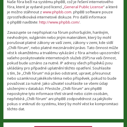
Naše fóra beží na systému phpBB, což je řešení internetového
fóra, které je vydané pod licencí „
General Public License
“ a které
je možno stáhnout z
www.phpbb.com
. phpBB software pouze
zprostředkovává internetové diskuze. Pro další informace
o phpBB navštivte:
http://www.phpbb.com/
.
Zavazujete se nepřispívat na fórum pohoršujícím, hanlivým,
nevhodným, vulgárním nebo jiným materiálem, který by mohl
porušovat platné zákony ve vaší zemi, zákony v zemi, kde sídlí
„Chilli fórum“, nebo platné mezinárodní právo. Tato činnost může
vést k okamžitému a trvalému vykázání z fóra a/nebo upozornění
vašeho poskytovatele internetových služeb (ISP) na vaši činnost,
pokud bude uznáno za nutné. IP adresy všech příspěvků jsou
ukládány pro případné uplatnění těchto opatření. Souhlasíte
s tím, že „Chilli fórum“ má právo odstranit, upravit, přesunout
nebo uzamknout jakékoliv téma nebo příspěvek, pokud to bude
považovat za nutné. Jako uživatel souhlasíte se všemi údaji
uloženými v databázi. Přestože „Chilli fórum“ ani phpBB
neposkytne tyto informace třetí straně nebo cizím osobám,
nepřebírá „Chilli fórum“ ani phpBB zodpovědnost za jakýkoliv
pokus o vniknutí do systému, který by mohl vést ke kompromitaci
těchto dat.