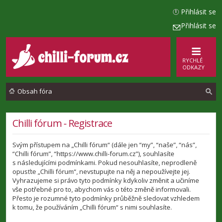
Přihlásit se
Přihlásit se
RYCHLÉ
ODKAZY
Obsah fóra
l
Chilli fórum - Registrace
e
Svým přístupem na „Chilli fórum“ (dále jen “my”, “naše”, “nás”,
d
“Chilli fórum”, “https://www.chilli-forum.cz”), souhlasíte
a
s následujícími podmínkami. Pokud nesouhlasíte, neprodleně
opusťte „Chilli fórum“, nevstupujte na něj a nepoužívejte jej.
t
Vyhrazujeme si právo tyto podmínky kdykoliv změnit a učiníme
vše potřebné pro to, abychom vás o této změně informovali.
Přesto je rozumné tyto podmínky průběžně sledovat vzhledem
k tomu, že používáním „Chilli fórum“ s nimi souhlasíte.