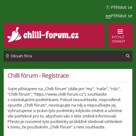
Přihlásit se
Přihlásit se
RYCHLÉ
ODKAZY
Obsah fóra
l
Chilli fórum - Registrace
e
Svým přístupem na „Chilli fórum“ (dále jen “my”, “naše”, “nás”,
d
“Chilli fórum”, “https://www.chilli-forum.cz”), souhlasíte
a
s následujícími podmínkami. Pokud nesouhlasíte, neprodleně
opusťte „Chilli fórum“, nevstupujte na něj a nepoužívejte jej.
t
Vyhrazujeme si právo tyto podmínky kdykoliv změnit a učiníme
vše potřebné pro to, abychom vás o této změně informovali.
Přesto je rozumné tyto podmínky průběžně sledovat vzhledem
k tomu, že používáním „Chilli fórum“ s nimi souhlasíte.