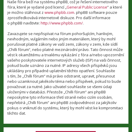
Naše fóra beží na systému phpBB, což je řešení internetového
fóra, které je vydané pod licencí „
General Public License
“ a které
je možno stáhnout z
www.phpbb.com
. phpBB software pouze
zprostředkovává internetové diskuze. Pro další informace
o phpBB navštivte:
http://www.phpbb.com/
.
Zavazujete se nepřispívat na fórum pohoršujícím, hanlivým,
nevhodným, vulgárním nebo jiným materiálem, který by mohl
porušovat platné zákony ve vaší zemi, zákony v zemi, kde sídlí
„Chilli fórum“, nebo platné mezinárodní právo. Tato činnost může
vést k okamžitému a trvalému vykázání z fóra a/nebo upozornění
vašeho poskytovatele internetových služeb (ISP) na vaši činnost,
pokud bude uznáno za nutné. IP adresy všech příspěvků jsou
ukládány pro případné uplatnění těchto opatření. Souhlasíte
s tím, že „Chilli fórum“ má právo odstranit, upravit, přesunout
nebo uzamknout jakékoliv téma nebo příspěvek, pokud to bude
považovat za nutné. Jako uživatel souhlasíte se všemi údaji
uloženými v databázi. Přestože „Chilli fórum“ ani phpBB
neposkytne tyto informace třetí straně nebo cizím osobám,
nepřebírá „Chilli fórum“ ani phpBB zodpovědnost za jakýkoliv
pokus o vniknutí do systému, který by mohl vést ke kompromitaci
těchto dat.