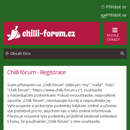
Přihlásit se
Přihlásit se
RYCHLÉ
ODKAZY
Obsah fóra
l
Chilli fórum - Registrace
e
Svým přístupem na „Chilli fórum“ (dále jen “my”, “naše”, “nás”,
d
“Chilli fórum”, “https://www.chilli-forum.cz”), souhlasíte
a
s následujícími podmínkami. Pokud nesouhlasíte, neprodleně
opusťte „Chilli fórum“, nevstupujte na něj a nepoužívejte jej.
t
Vyhrazujeme si právo tyto podmínky kdykoliv změnit a učiníme
vše potřebné pro to, abychom vás o této změně informovali.
Přesto je rozumné tyto podmínky průběžně sledovat vzhledem
k tomu, že používáním „Chilli fórum“ s nimi souhlasíte.