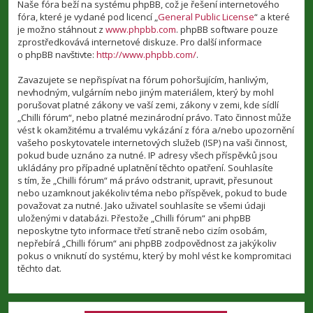
Naše fóra beží na systému phpBB, což je řešení internetového
fóra, které je vydané pod licencí „
General Public License
“ a které
je možno stáhnout z
www.phpbb.com
. phpBB software pouze
zprostředkovává internetové diskuze. Pro další informace
o phpBB navštivte:
http://www.phpbb.com/
.
Zavazujete se nepřispívat na fórum pohoršujícím, hanlivým,
nevhodným, vulgárním nebo jiným materiálem, který by mohl
porušovat platné zákony ve vaší zemi, zákony v zemi, kde sídlí
„Chilli fórum“, nebo platné mezinárodní právo. Tato činnost může
vést k okamžitému a trvalému vykázání z fóra a/nebo upozornění
vašeho poskytovatele internetových služeb (ISP) na vaši činnost,
pokud bude uznáno za nutné. IP adresy všech příspěvků jsou
ukládány pro případné uplatnění těchto opatření. Souhlasíte
s tím, že „Chilli fórum“ má právo odstranit, upravit, přesunout
nebo uzamknout jakékoliv téma nebo příspěvek, pokud to bude
považovat za nutné. Jako uživatel souhlasíte se všemi údaji
uloženými v databázi. Přestože „Chilli fórum“ ani phpBB
neposkytne tyto informace třetí straně nebo cizím osobám,
nepřebírá „Chilli fórum“ ani phpBB zodpovědnost za jakýkoliv
pokus o vniknutí do systému, který by mohl vést ke kompromitaci
těchto dat.