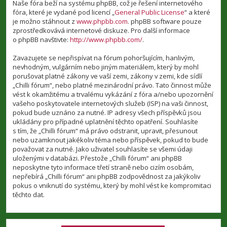
Naše fóra beží na systému phpBB, což je řešení internetového
fóra, které je vydané pod licencí „
General Public License
“ a které
je možno stáhnout z
www.phpbb.com
. phpBB software pouze
zprostředkovává internetové diskuze. Pro další informace
o phpBB navštivte:
http://www.phpbb.com/
.
Zavazujete se nepřispívat na fórum pohoršujícím, hanlivým,
nevhodným, vulgárním nebo jiným materiálem, který by mohl
porušovat platné zákony ve vaší zemi, zákony v zemi, kde sídlí
„Chilli fórum“, nebo platné mezinárodní právo. Tato činnost může
vést k okamžitému a trvalému vykázání z fóra a/nebo upozornění
vašeho poskytovatele internetových služeb (ISP) na vaši činnost,
pokud bude uznáno za nutné. IP adresy všech příspěvků jsou
ukládány pro případné uplatnění těchto opatření. Souhlasíte
s tím, že „Chilli fórum“ má právo odstranit, upravit, přesunout
nebo uzamknout jakékoliv téma nebo příspěvek, pokud to bude
považovat za nutné. Jako uživatel souhlasíte se všemi údaji
uloženými v databázi. Přestože „Chilli fórum“ ani phpBB
neposkytne tyto informace třetí straně nebo cizím osobám,
nepřebírá „Chilli fórum“ ani phpBB zodpovědnost za jakýkoliv
pokus o vniknutí do systému, který by mohl vést ke kompromitaci
těchto dat.