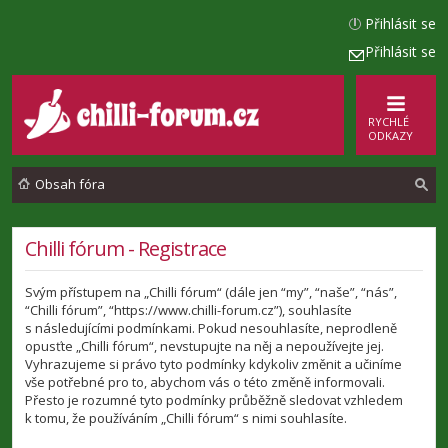
Přihlásit se
Přihlásit se
RYCHLÉ
ODKAZY
Obsah fóra
l
Chilli fórum - Registrace
e
Svým přístupem na „Chilli fórum“ (dále jen “my”, “naše”, “nás”,
d
“Chilli fórum”, “https://www.chilli-forum.cz”), souhlasíte
a
s následujícími podmínkami. Pokud nesouhlasíte, neprodleně
opusťte „Chilli fórum“, nevstupujte na něj a nepoužívejte jej.
t
Vyhrazujeme si právo tyto podmínky kdykoliv změnit a učiníme
vše potřebné pro to, abychom vás o této změně informovali.
Přesto je rozumné tyto podmínky průběžně sledovat vzhledem
k tomu, že používáním „Chilli fórum“ s nimi souhlasíte.