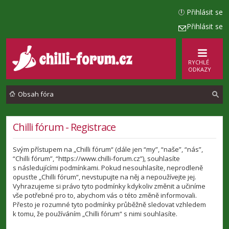
Přihlásit se
Přihlásit se
RYCHLÉ
ODKAZY
Obsah fóra
l
Chilli fórum - Registrace
e
Svým přístupem na „Chilli fórum“ (dále jen “my”, “naše”, “nás”,
d
“Chilli fórum”, “https://www.chilli-forum.cz”), souhlasíte
a
s následujícími podmínkami. Pokud nesouhlasíte, neprodleně
opusťte „Chilli fórum“, nevstupujte na něj a nepoužívejte jej.
t
Vyhrazujeme si právo tyto podmínky kdykoliv změnit a učiníme
vše potřebné pro to, abychom vás o této změně informovali.
Přesto je rozumné tyto podmínky průběžně sledovat vzhledem
k tomu, že používáním „Chilli fórum“ s nimi souhlasíte.