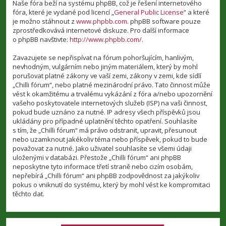
Naše fóra beží na systému phpBB, což je řešení internetového
fóra, které je vydané pod licencí „
General Public License
“ a které
je možno stáhnout z
www.phpbb.com
. phpBB software pouze
zprostředkovává internetové diskuze. Pro další informace
o phpBB navštivte:
http://www.phpbb.com/
.
Zavazujete se nepřispívat na fórum pohoršujícím, hanlivým,
nevhodným, vulgárním nebo jiným materiálem, který by mohl
porušovat platné zákony ve vaší zemi, zákony v zemi, kde sídlí
„Chilli fórum“, nebo platné mezinárodní právo. Tato činnost může
vést k okamžitému a trvalému vykázání z fóra a/nebo upozornění
vašeho poskytovatele internetových služeb (ISP) na vaši činnost,
pokud bude uznáno za nutné. IP adresy všech příspěvků jsou
ukládány pro případné uplatnění těchto opatření. Souhlasíte
s tím, že „Chilli fórum“ má právo odstranit, upravit, přesunout
nebo uzamknout jakékoliv téma nebo příspěvek, pokud to bude
považovat za nutné. Jako uživatel souhlasíte se všemi údaji
uloženými v databázi. Přestože „Chilli fórum“ ani phpBB
neposkytne tyto informace třetí straně nebo cizím osobám,
nepřebírá „Chilli fórum“ ani phpBB zodpovědnost za jakýkoliv
pokus o vniknutí do systému, který by mohl vést ke kompromitaci
těchto dat.