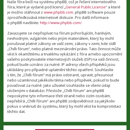
Naše fóra beží na systému phpBB, což je řešení internetového
fóra, které je vydané pod licencí „
General Public License
“ a které
je možno stáhnout z
www.phpbb.com
. phpBB software pouze
zprostředkovává internetové diskuze. Pro další informace
o phpBB navštivte:
http://www.phpbb.com/
.
Zavazujete se nepřispívat na fórum pohoršujícím, hanlivým,
nevhodným, vulgárním nebo jiným materiálem, který by mohl
porušovat platné zákony ve vaší zemi, zákony v zemi, kde sídlí
„Chilli fórum“, nebo platné mezinárodní právo. Tato činnost může
vést k okamžitému a trvalému vykázání z fóra a/nebo upozornění
vašeho poskytovatele internetových služeb (ISP) na vaši činnost,
pokud bude uznáno za nutné. IP adresy všech příspěvků jsou
ukládány pro případné uplatnění těchto opatření. Souhlasíte
s tím, že „Chilli fórum“ má právo odstranit, upravit, přesunout
nebo uzamknout jakékoliv téma nebo příspěvek, pokud to bude
považovat za nutné. Jako uživatel souhlasíte se všemi údaji
uloženými v databázi. Přestože „Chilli fórum“ ani phpBB
neposkytne tyto informace třetí straně nebo cizím osobám,
nepřebírá „Chilli fórum“ ani phpBB zodpovědnost za jakýkoliv
pokus o vniknutí do systému, který by mohl vést ke kompromitaci
těchto dat.