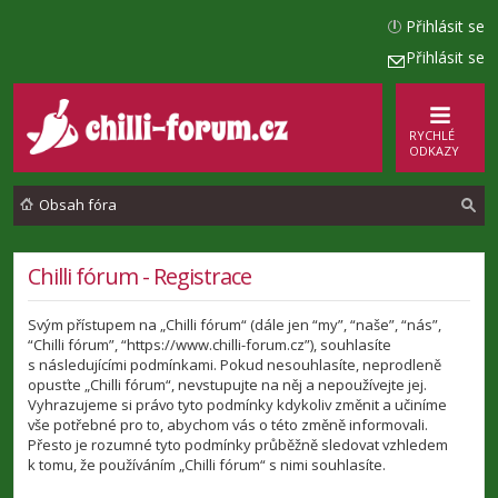
Přihlásit se
Přihlásit se
RYCHLÉ
ODKAZY
Obsah fóra
l
Chilli fórum - Registrace
e
Svým přístupem na „Chilli fórum“ (dále jen “my”, “naše”, “nás”,
d
“Chilli fórum”, “https://www.chilli-forum.cz”), souhlasíte
a
s následujícími podmínkami. Pokud nesouhlasíte, neprodleně
opusťte „Chilli fórum“, nevstupujte na něj a nepoužívejte jej.
t
Vyhrazujeme si právo tyto podmínky kdykoliv změnit a učiníme
vše potřebné pro to, abychom vás o této změně informovali.
Přesto je rozumné tyto podmínky průběžně sledovat vzhledem
k tomu, že používáním „Chilli fórum“ s nimi souhlasíte.