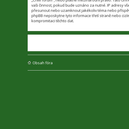
„Chilli fórum“, nebo platné mezinárodní právo. Tato či
vaši činnost, pokud bude uznáno za nutné. IP adresy všec
přesunout nebo uzamknout jakékoliv téma nebo příspěvek
phpBB neposkytne tyto informace třetí straně nebo cizí
kompromitaci těchto dat.
Obsah fóra