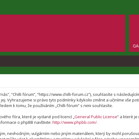
GA
 “nás”, “Chilli fórum”, “https://www.chilli-forum.cz”), souhlasíte s následu
te jej. Vyhrazujeme si právo tyto podmínky kdykoliv změnit a učiníme vše p
edem k tomu, že používáním „Chilli fórum“ s nimi souhlasíte.
vého fóra, které je vydané pod licencí „
General Public License
“ a které j
nformace o phpBB navštivte:
http://www.phpbb.com/
.
vým, nevhodným, vulgárním nebo jiným materiálem, který by mohl porušovat 