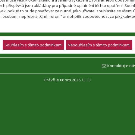
nnost může vést k okamžitému a trvalému vykázání z fóra a/nebo upozorněn
h příspěvků jsou ukládány pro případné uplatnění těchto opatření. Souhlasí
, pokud to bude považovat za nutné. Jako uživatel souhlasíte se všemi úda
m osobám, nepřebírá „Chilli fórum“ ani phpBB zodpovědnost za jakýkoliv po
Kontaktujte ná
Právě je 06 srp 2026 13:33