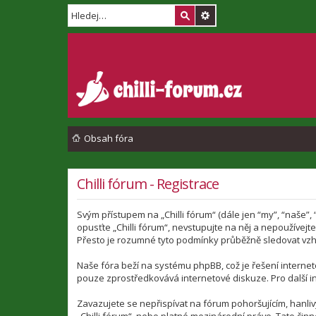
Obsah fóra
Chilli fórum - Registrace
Svým přístupem na „Chilli fórum“ (dále jen “my”, “naše”,
opusťte „Chilli fórum“, nevstupujte na něj a nepoužívej
Přesto je rozumné tyto podmínky průběžně sledovat vzhl
Naše fóra beží na systému phpBB, což je řešení interneto
pouze zprostředkovává internetové diskuze. Pro další i
Zavazujete se nepřispívat na fórum pohoršujícím, hanli