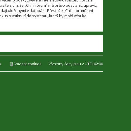
í vašeho poskytovatele internetových služeb (ISP) na
te s tím, že „Chilli fórum“ má právo odstranit, upravit,
ji uloženými v databázi. Přestože „Chilli fórum“ ani
kus o vniknutí do systému, který by mohl vést ke
s
Smazat cookies
Všechny časy jsou v
UTC+02:00