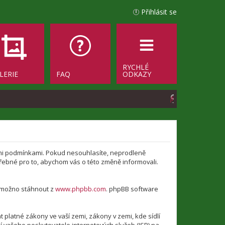
Přihlásit se
RYCHLÉ
LERIE
FAQ
ODKAZY
H
l
e
d
jícími podmínkami. Pokud nesouhlasíte, neprodleně
a
otřebné pro to, abychom vás o této změně informovali.
t
e možno stáhnout z
www.phpbb.com
. phpBB software
platné zákony ve vaší zemi, zákony v zemi, kde sídlí