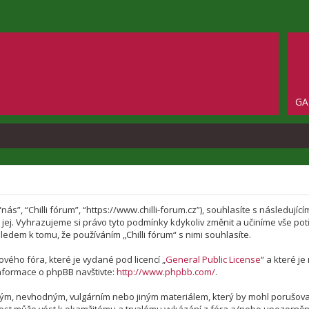
GA
 “nás”, “Chilli fórum”, “https://www.chilli-forum.cz”), souhlasíte s následu
te jej. Vyhrazujeme si právo tyto podmínky kdykoliv změnit a učiníme vše p
edem k tomu, že používáním „Chilli fórum“ s nimi souhlasíte.
vého fóra, které je vydané pod licencí „
General Public License
“ a které j
nformace o phpBB navštivte:
http://www.phpbb.com/
.
vým, nevhodným, vulgárním nebo jiným materiálem, který by mohl porušovat 