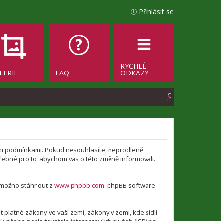
Přihlásit se
RYCHLÉ
LERIE
FAQ
ODKAZY
H
l
e
d
jícími podmínkami. Pokud nesouhlasíte, neprodleně
a
otřebné pro to, abychom vás o této změně informovali.
t
e možno stáhnout z
www.phpbb.com
. phpBB software
platné zákony ve vaší zemi, zákony v zemi, kde sídlí