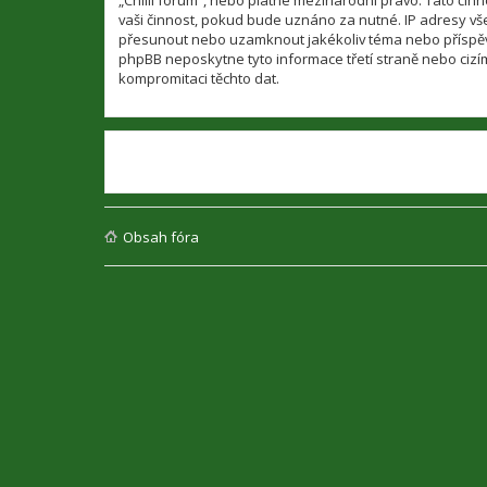
„Chilli fórum“, nebo platné mezinárodní právo. Tato či
vaši činnost, pokud bude uznáno za nutné. IP adresy všec
přesunout nebo uzamknout jakékoliv téma nebo příspěvek
phpBB neposkytne tyto informace třetí straně nebo cizí
kompromitaci těchto dat.
Obsah fóra