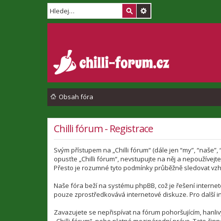
Obsah fóra
Chilli fórum - Registrace
Svým přístupem na „Chilli fórum“ (dále jen “my”, “naše”,
opusťte „Chilli fórum“, nevstupujte na něj a nepoužívej
Přesto je rozumné tyto podmínky průběžně sledovat vzhl
Naše fóra beží na systému phpBB, což je řešení interneto
pouze zprostředkovává internetové diskuze. Pro další i
Zavazujete se nepřispívat na fórum pohoršujícím, hanli