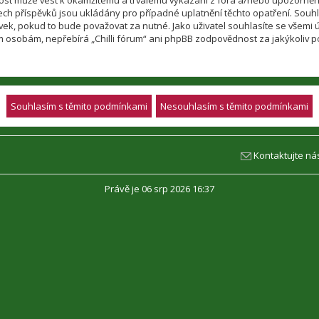
nnost může vést k okamžitému a trvalému vykázání z fóra a/nebo upozorněn
h příspěvků jsou ukládány pro případné uplatnění těchto opatření. Souhlasí
, pokud to bude považovat za nutné. Jako uživatel souhlasíte se všemi úda
m osobám, nepřebírá „Chilli fórum“ ani phpBB zodpovědnost za jakýkoliv po
Kontaktujte ná
Právě je 06 srp 2026 16:37