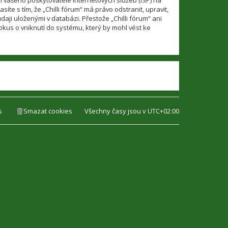
í vašeho poskytovatele internetových služeb (ISP) na
te s tím, že „Chilli fórum“ má právo odstranit, upravit,
ji uloženými v databázi. Přestože „Chilli fórum“ ani
kus o vniknutí do systému, který by mohl vést ke
s
Smazat cookies
Všechny časy jsou v
UTC+02:00