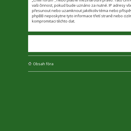
„Chilli fórum“, nebo platné mezinárodní právo. Tato či
vaši činnost, pokud bude uznáno za nutné. IP adresy všec
přesunout nebo uzamknout jakékoliv téma nebo příspěvek
phpBB neposkytne tyto informace třetí straně nebo cizí
kompromitaci těchto dat.
Obsah fóra