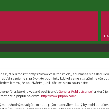
GA
 “nás”, “Chilli fórum”, “https://www.chilli-forum.cz”), souhlasíte s následu
te jej. Vyhrazujeme si právo tyto podmínky kdykoliv změnit a učiníme vše p
edem k tomu, že používáním „Chilli fórum“ s nimi souhlasíte.
vého fóra, které je vydané pod licencí „
General Public License
“ a které j
nformace o phpBB navštivte:
http://www.phpbb.com/
.
vým, nevhodným, vulgárním nebo jiným materiálem, který by mohl porušovat 