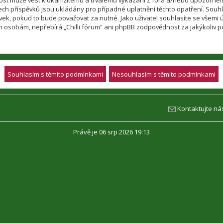
nnost může vést k okamžitému a trvalému vykázání z fóra a/nebo upozorněn
h příspěvků jsou ukládány pro případné uplatnění těchto opatření. Souhlasí
, pokud to bude považovat za nutné. Jako uživatel souhlasíte se všemi úda
m osobám, nepřebírá „Chilli fórum“ ani phpBB zodpovědnost za jakýkoliv po
Kontaktujte ná
Právě je 06 srp 2026 19:13