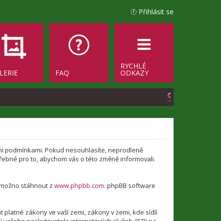
Přihlásit se
RYCHLÉ
LERIE
FAQ
ODKAZY
H
l
e
d
jícími podmínkami. Pokud nesouhlasíte, neprodleně
a
otřebné pro to, abychom vás o této změně informovali.
t
e možno stáhnout z
www.phpbb.com
. phpBB software
platné zákony ve vaší zemi, zákony v zemi, kde sídlí