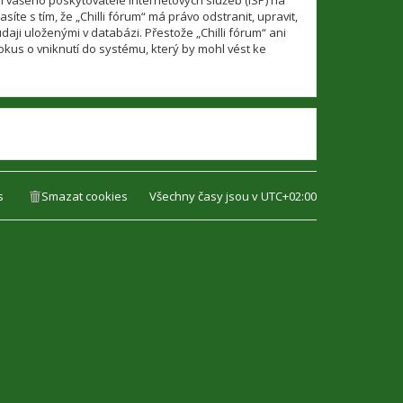
í vašeho poskytovatele internetových služeb (ISP) na
te s tím, že „Chilli fórum“ má právo odstranit, upravit,
ji uloženými v databázi. Přestože „Chilli fórum“ ani
kus o vniknutí do systému, který by mohl vést ke
s
Smazat cookies
Všechny časy jsou v
UTC+02:00