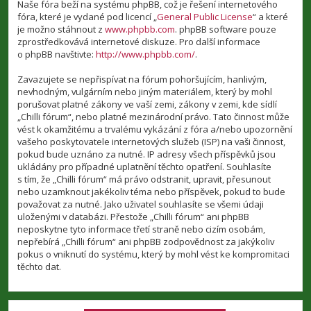
Naše fóra beží na systému phpBB, což je řešení internetového
fóra, které je vydané pod licencí „
General Public License
“ a které
je možno stáhnout z
www.phpbb.com
. phpBB software pouze
zprostředkovává internetové diskuze. Pro další informace
o phpBB navštivte:
http://www.phpbb.com/
.
Zavazujete se nepřispívat na fórum pohoršujícím, hanlivým,
nevhodným, vulgárním nebo jiným materiálem, který by mohl
porušovat platné zákony ve vaší zemi, zákony v zemi, kde sídlí
„Chilli fórum“, nebo platné mezinárodní právo. Tato činnost může
vést k okamžitému a trvalému vykázání z fóra a/nebo upozornění
vašeho poskytovatele internetových služeb (ISP) na vaši činnost,
pokud bude uznáno za nutné. IP adresy všech příspěvků jsou
ukládány pro případné uplatnění těchto opatření. Souhlasíte
s tím, že „Chilli fórum“ má právo odstranit, upravit, přesunout
nebo uzamknout jakékoliv téma nebo příspěvek, pokud to bude
považovat za nutné. Jako uživatel souhlasíte se všemi údaji
uloženými v databázi. Přestože „Chilli fórum“ ani phpBB
neposkytne tyto informace třetí straně nebo cizím osobám,
nepřebírá „Chilli fórum“ ani phpBB zodpovědnost za jakýkoliv
pokus o vniknutí do systému, který by mohl vést ke kompromitaci
těchto dat.