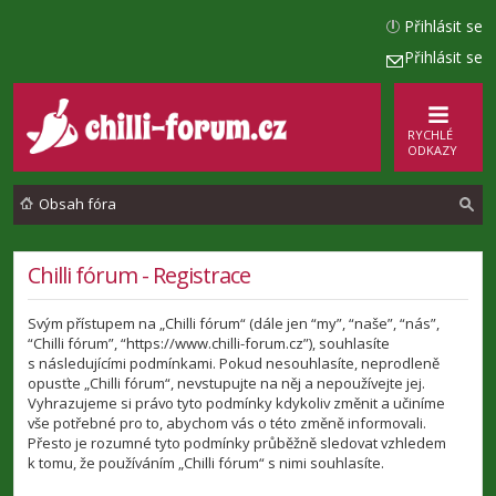
Přihlásit se
Přihlásit se
RYCHLÉ
ODKAZY
Obsah fóra
l
Chilli fórum - Registrace
e
Svým přístupem na „Chilli fórum“ (dále jen “my”, “naše”, “nás”,
d
“Chilli fórum”, “https://www.chilli-forum.cz”), souhlasíte
a
s následujícími podmínkami. Pokud nesouhlasíte, neprodleně
opusťte „Chilli fórum“, nevstupujte na něj a nepoužívejte jej.
t
Vyhrazujeme si právo tyto podmínky kdykoliv změnit a učiníme
vše potřebné pro to, abychom vás o této změně informovali.
Přesto je rozumné tyto podmínky průběžně sledovat vzhledem
k tomu, že používáním „Chilli fórum“ s nimi souhlasíte.