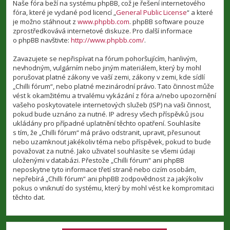
Naše fóra beží na systému phpBB, což je řešení internetového
fóra, které je vydané pod licencí „
General Public License
“ a které
je možno stáhnout z
www.phpbb.com
. phpBB software pouze
zprostředkovává internetové diskuze. Pro další informace
o phpBB navštivte:
http://www.phpbb.com/
.
Zavazujete se nepřispívat na fórum pohoršujícím, hanlivým,
nevhodným, vulgárním nebo jiným materiálem, který by mohl
porušovat platné zákony ve vaší zemi, zákony v zemi, kde sídlí
„Chilli fórum“, nebo platné mezinárodní právo. Tato činnost může
vést k okamžitému a trvalému vykázání z fóra a/nebo upozornění
vašeho poskytovatele internetových služeb (ISP) na vaši činnost,
pokud bude uznáno za nutné. IP adresy všech příspěvků jsou
ukládány pro případné uplatnění těchto opatření. Souhlasíte
s tím, že „Chilli fórum“ má právo odstranit, upravit, přesunout
nebo uzamknout jakékoliv téma nebo příspěvek, pokud to bude
považovat za nutné. Jako uživatel souhlasíte se všemi údaji
uloženými v databázi. Přestože „Chilli fórum“ ani phpBB
neposkytne tyto informace třetí straně nebo cizím osobám,
nepřebírá „Chilli fórum“ ani phpBB zodpovědnost za jakýkoliv
pokus o vniknutí do systému, který by mohl vést ke kompromitaci
těchto dat.