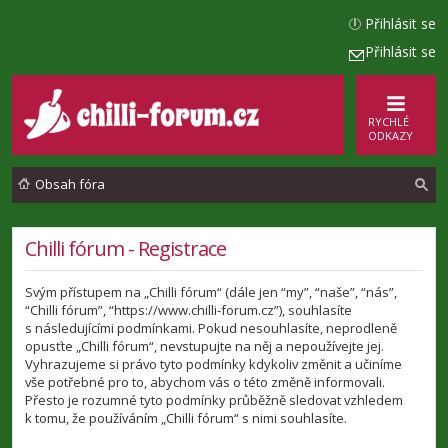
Přihlásit se
Přihlásit se
RYCHLÉ
ODKAZY
Obsah fóra
l
Chilli fórum - Registrace
e
Svým přístupem na „Chilli fórum“ (dále jen “my”, “naše”, “nás”,
d
“Chilli fórum”, “https://www.chilli-forum.cz”), souhlasíte
a
s následujícími podmínkami. Pokud nesouhlasíte, neprodleně
opusťte „Chilli fórum“, nevstupujte na něj a nepoužívejte jej.
t
Vyhrazujeme si právo tyto podmínky kdykoliv změnit a učiníme
vše potřebné pro to, abychom vás o této změně informovali.
Přesto je rozumné tyto podmínky průběžně sledovat vzhledem
k tomu, že používáním „Chilli fórum“ s nimi souhlasíte.