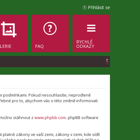
Přihlásit se
RYCHLÉ
LERIE
FAQ
ODKAZY
H
l
e
d
jícími podmínkami. Pokud nesouhlasíte, neprodleně
a
otřebné pro to, abychom vás o této změně informovali.
t
e možno stáhnout z
www.phpbb.com
. phpBB software
platné zákony ve vaší zemi, zákony v zemi, kde sídlí