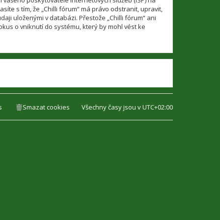
í vašeho poskytovatele internetových služeb (ISP) na
te s tím, že „Chilli fórum“ má právo odstranit, upravit,
ji uloženými v databázi. Přestože „Chilli fórum“ ani
kus o vniknutí do systému, který by mohl vést ke
s
Smazat cookies
Všechny časy jsou v
UTC+02:00