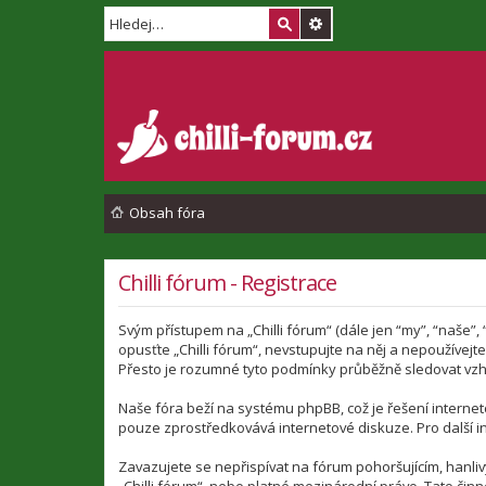
Obsah fóra
Chilli fórum - Registrace
Svým přístupem na „Chilli fórum“ (dále jen “my”, “naše”,
opusťte „Chilli fórum“, nevstupujte na něj a nepoužívej
Přesto je rozumné tyto podmínky průběžně sledovat vzhl
Naše fóra beží na systému phpBB, což je řešení interneto
pouze zprostředkovává internetové diskuze. Pro další i
Zavazujete se nepřispívat na fórum pohoršujícím, hanli