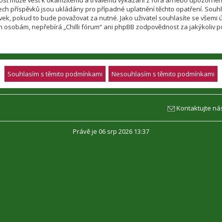
nnost může vést k okamžitému a trvalému vykázání z fóra a/nebo upozorněn
h příspěvků jsou ukládány pro případné uplatnění těchto opatření. Souhlasí
, pokud to bude považovat za nutné. Jako uživatel souhlasíte se všemi úda
m osobám, nepřebírá „Chilli fórum“ ani phpBB zodpovědnost za jakýkoliv po
Kontaktujte ná
Právě je 06 srp 2026 13:37