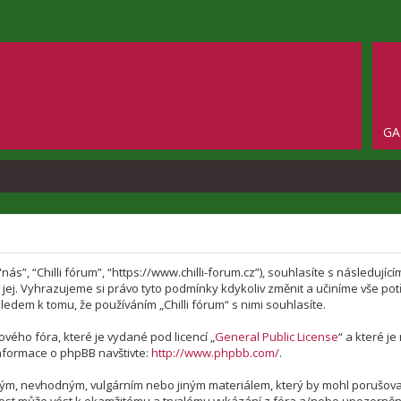
GA
 “nás”, “Chilli fórum”, “https://www.chilli-forum.cz”), souhlasíte s následu
te jej. Vyhrazujeme si právo tyto podmínky kdykoliv změnit a učiníme vše p
edem k tomu, že používáním „Chilli fórum“ s nimi souhlasíte.
vého fóra, které je vydané pod licencí „
General Public License
“ a které j
nformace o phpBB navštivte:
http://www.phpbb.com/
.
vým, nevhodným, vulgárním nebo jiným materiálem, který by mohl porušovat 