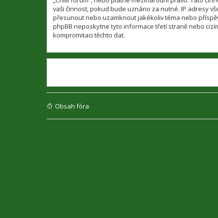
„Chilli fórum“, nebo platné mezinárodní právo. Tato či
vaši činnost, pokud bude uznáno za nutné. IP adresy všec
přesunout nebo uzamknout jakékoliv téma nebo příspěvek
phpBB neposkytne tyto informace třetí straně nebo cizí
kompromitaci těchto dat.
Obsah fóra